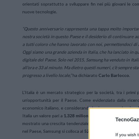
orientati soprattutto a sviluppare fin nei più giovani le co
nuove tecnologie.
“Questo anniversario rappresenta una tappa molto importante
nostra società in questo Paese e il desiderio di continuare 
a tutti coloro che hanno lavorato con noi, permettendoci di arr
Oggi siamo una grande azienda in Italia, che ha lanciato in qu
digitale del Paese. Solo nel 2015, Samsung ha venduto in Italia
all’ora e 33 al minuto. Ma dietro questi numeri, c’è sempre sta
progresso a livello locale,”
ha dichiarato
Carlo Barlocco
.
L’Italia è un mercato strategico per la società, tra i pri
un’opportunità per il Paese. Come evidenziato dalla
ricer
economico italiano, e considerando le risorse complessive di
Italia un valore pari a
1.328 milioni di Euro nel solo 2015
, 
TecnoGazz
mostrato una crescita tendenziale, tanto che
negli ultimi 
nel Paese, Samsung si colloca al
52° posto tra tutte le soci
If you wish 