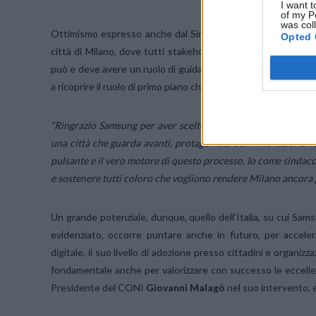
I want t
of my P
was col
Ottimismo espresso anche dal Sindaco di Milano
Beppe Sa
Opted 
città di Milano, dove tutti stakeholder e grandi player dig
può e deve avere un ruolo di guida per innescare un circolo vi
a ricoprire il ruolo di primo piano che le spetta nel contesto i
“Ringrazio Samsung per aver scelto con lungimiranza 25 anni 
una città che guarda avanti, protagonista dell’innovazione: le 
pulsante e il vero motore di questo processo. Io come sindaco
e sostenere tutti coloro che vogliono rendere Milano ancora 
Un grande potenziale, dunque, quello dell’Italia, su cui Samsu
evidenziato, occorre puntare anche in futuro, per accelera
digitale, il suo livello di adozione presso cittadini e organi
fondamentale anche per valorizzare con successo le eccelle
Presidente del CONI
Giovanni Malagò
nel suo intervento, 