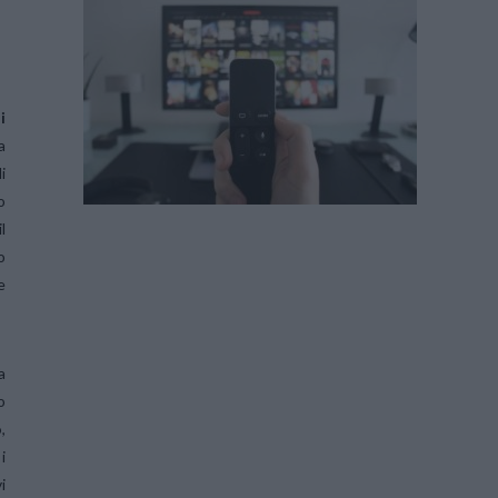
i
a
i
o
il
o
e
a
o
o
,
i
i