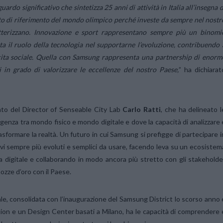
do significativo che sintetizza 25 anni di attività in Italia all’insegna d
to di riferimento del mondo olimpico perché investe da sempre nel nostr
tterizzano. Innovazione e sport rappresentano sempre più un binomi
ta il ruolo della tecnologia nel supportarne l’evoluzione, contribuendo 
ita sociale. Quella con Samsung rappresenta una partnership di enorm
i in grado di valorizzare le eccellenze del nostro Paese,
” ha dichiarat
ento del Director of Senseable City Lab
Carlo Ratti
, che ha delineato l
genza tra mondo fisico e mondo digitale e dove la capacità di analizzare 
rasformare la realtà. Un futuro in cui Samsung si prefigge di partecipare i
ivi sempre più evoluti e semplici da usare, facendo leva su un ecosistem
a digitale e collaborando in modo ancora più stretto con gli stakeholde
nozze d’oro con il Paese.
le, consolidata con l’inaugurazione del Samsung District lo scorso anno 
ution e un Design Center basati a Milano, ha le capacità di comprendere 