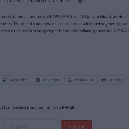
le attraverso soluzioni centrate sui loro bisogni.
a crescita media annua tra il 1992-2015 del 30%, consolidati grazie all
phone, TV ed elettrodomestici – e alla crescita in nuovi segmenti quali i
esso e una realtà strategica per l’economia italiana, generando il 25% de
Mastodon
Telegram
WhatsApp
Stampa
tta? Inserisci nome ed indirizzo E-Mail: