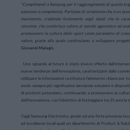
“Complimenti a Samsung per il raggiungimento di questo traguar
passione e competenza. Parliamo di un’azienda che è un pun
movimento, credendo fortemente negli ideali che lo cara
vincente, che conferisce valore al mondo agonistico ed esal
promuovere la cultura dello sport come parametro di cresc
valore, grazie alla quale continuiamo a sviluppare progett
Giovanni Malagò.
Uno sguardo al futuro è stato invece offerto dall’interv
nuove tendenze dell’innovazione, caratterizzate dalla conver
utilizzare le informazioni costituisce l’elemento chiave per t
modo sempre più significativo lanciando soluzioni e disposit
di prodotti potenziato, continuando a promuovere la cultur
dell’innovazione, con l’obiettivo di festeggiare tra 25 anni le 
Oggi Samsung Electronics, grazie ad una forte presenza loca
ad eccellenze locali quali un dipartimento di Product & Sol