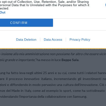
o opt-out of Collection, Use, Retention, Sale, and/or Sharing
ersonal Data that Is Unrelated with the Purposes for which it
lected.
la
che, in questo processo evolutivo necessario, ha evidenziato come l
Out
itali quali Samsung promuovono attivamente l’uso delle nuove tecnologie
CONFIRM
rtuoso dell’innovazione in tutto il Paese, contribuendo a riportare l’Itali
nternazionale.
Data Deletion
Data Access
Privacy Policy
fa Milano, la nostra città, come suo quartier generale in Italia. Milano 
aziende, i cittadini, il mondo della cultura e le associazioni sono il cuor
 insieme alla mia amministrazione non possiamo far altro che essere vicin
più grande e importante,”
ha messo in luce
Beppe Sala
.
ng ha fatto leva negli ultimi 25 anni e su cui, come tutti i relatori hann
re il processo innovativo italiano, incrementando gli investimenti ne
zzazioni e diffondendo in modo pervasivo una cultura dell’innovazione. Ciò 
nze del Made in Italy, come ad esempio lo sport, come ha sottolineato i
evidenziando l’importanza della collaborazione con Samsung.