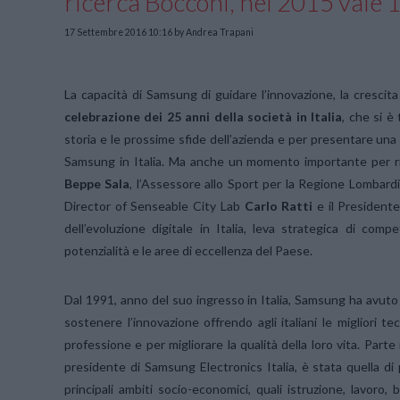
ricerca Bocconi, nel 2015 vale 1
17 Settembre 2016 10:16
by Andrea Trapani
La capacità di Samsung di guidare l’innovazione, la crescita
celebrazione dei 25 anni della società in Italia
, che si è
storia e le prossime sfide dell’azienda e per presentare una 
Samsung in Italia. Ma anche un momento importante per riunir
Beppe Sala
, l’Assessore allo Sport per la Regione Lombard
Director of Senseable City Lab
Carlo Ratti
e il Presiden
dell’evoluzione digitale in Italia, leva strategica di compe
potenzialità e le aree di eccellenza del Paese.
Dal 1991, anno del suo ingresso in Italia, Samsung ha avuto 
sostenere l’innovazione offrendo agli italiani le migliori te
professione e per migliorare la qualità della loro vita. Part
presidente di Samsung Electronics Italia, è stata quella di p
principali ambiti socio-economici, quali istruzione, lavoro, 