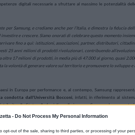
mpetenze digitali necessarie a sfruttare al massimo le potenzialità dell
 per Samsung, e crediamo anche per l’Italia, e dimostra la fiducia dell
ad investire e crescere. Siamo onorati di celebrare questo momento insiem
ivare fino a qui: istituzioni, associazioni, partner, distributori, cittadini
esti 25 anni milioni di prodotti rivoluzionari, contribuendo all’evoluzion
 oltre 17 milioni di prodotti, in media più di 47.000 al giorno, quasi 2.00
ta la volontà di generare valore sul territorio e promuovere lo sviluppo e i
mi paesi in Europa per performance e, al contempo, Samsung rappresent
ca condotta dall’Università Bocconi
, infatti, in riferimento al sistem
stribuite allo Stato, alle famiglie e alle imprese, Samsung ha generato i
che corrisponde allo
0,08% del PIL italiano.
Un impatto che nel tempo h
etta -
Do Not Process My Personal Information
dieci anni è raddoppiato
. Se si considera invece il fatturato della societ
età italiane
, generando un valore che equivale allo
0,2%
del PIL italiano.
to opt-out of the sale, sharing to third parties, or processing of your per