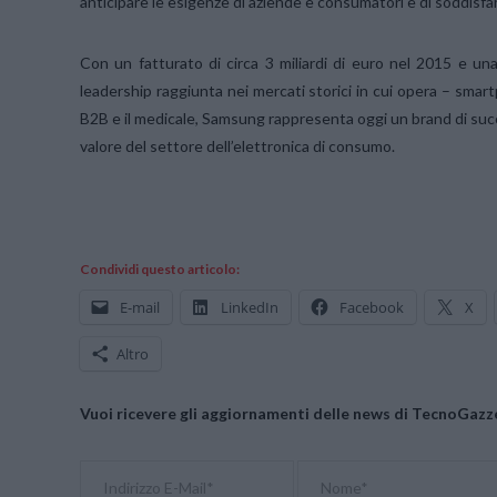
anticipare le esigenze di aziende e consumatori e di soddisfar
Con un fatturato di circa 3 miliardi di euro nel 2015 e un
leadership raggiunta nei mercati storici in cui opera – smart
B2B e il medicale, Samsung rappresenta oggi un brand di succ
valore del settore dell’elettronica di consumo.
Condividi questo articolo:
E-mail
LinkedIn
Facebook
X
Altro
Vuoi ricevere gli aggiornamenti delle news di TecnoGazze