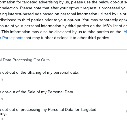
formation for targeted advertising by us, please use the below opt-out s
r selection. Please note that after your opt-out request is processed y
egico dell’innovazione per sostenere il rilancio economico del Paese e pe
eing interest-based ads based on personal information utilized by us or
pertura al digitale e sulla sua capacità di abilitare l’evoluzione del Paese 
disclosed to third parties prior to your opt-out. You may separately opt-
rsonalità rilevanti in settori strategici nel nostro Paese, dando vita ad u
losure of your personal information by third parties on the IAB’s list of
o dell’Italia rispetto alle economie europee più avanzate in relazione agl
. This information may also be disclosed by us to third parties on the
IA
n luce le peculiarità e le potenzialità del Paese.
Participants
that may further disclose it to other third parties.
ne, rapidi nella sostituzione di una tecnologia obsoleta con una più evoluta
phone tra i Paesi europei, primato a cui Samsung è fiera di aver contribuito
l Data Processing Opt Outs
 Gruppo. Così come vantiamo eccellenze nell’innovazione, che vanno d
o opt-out of the Sharing of my personal data.
giovani talenti in tutta Italia. Riflessioni che il Presidente di Confindustri
In
a.
o opt-out of the Sale of my Personal Data.
timi anni è stata in forte ritardo. Questo ci è costato 2 punti del PIL. M
In
ione delle Istituzioni nei confronti dell’adozione del digitale quale motore d
to opt-out of processing my Personal Data for Targeted
i e piccole come Milano, che fanno un uso pervasivo della tecnologia, e l
ing.
ti. Fondamentale in questo processo evolutivo è continuare a promuover
In
do in questi 25 anni,”
ha affermato
Elio Catania
.