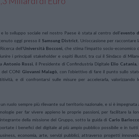
,3 Miliardi di Euro
 e lo sviluppo sociale nel nostro Paese è stata al centro dell’
evento d
 tenuto oggi presso il
Samsung District
. Un’occasione per raccontare l
Ricerca dell’
Università Bocconi
, che stima l’impatto socio-economico d
e i principali stakeholder e ospiti illustri, tra cui il Sindaco di Milan
ia
Antonio Rossi
, il Presidente di Confindustria Digitale
Elio Catania
, 
te del CONI
Giovanni Malagò
, con l’obiettivo di fare il punto sullo stat
titività, e di confrontarsi sulle misure per accelerarla, valorizzando l
un ruolo sempre più rilevante sul territorio nazionale, e si è impegnata 
cnologie per far vivere appieno le proprie passioni, per facilitare la lor
e integrante della missione del Gruppo, sotto la guida di
Carlo Barlocc
ortate i benefici del digitale al più ampio pubblico possibile e in tutti 
business, economia, arte, servizi pubblici, attraverso progetti innovativ