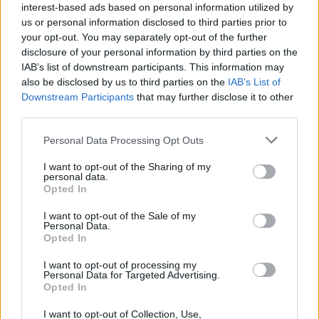
interest-based ads based on personal information utilized by
us or personal information disclosed to third parties prior to
-Modem ADSL2+/VDSL2 integrato
your opt-out. You may separately opt-out of the further
-4 Porte Fast Ethernet LAN 10/100
disclosure of your personal information by third parties on the
-1 Porta USB 2.0
IAB’s list of downstream participants. This information may
-Tasto WPS
also be disclosed by us to third parties on the
IAB’s List of
-Standard Wireless 802.11ac
Downstream Participants
that may further disclose it to other
third parties.
-2 antenne interne
-Standard ADSL/ADSL2/ADSL2+ / VDSL
Personal Data Processing Opt Outs
-Dimensioni
210 x 150 x 30.75 mm
I want to opt-out of the Sharing of my
personal data.
Il DSL-3782 è già disponibile al prezzo consigliato di 79,90 € iva
Opted In
inclusa
.
I want to opt-out of the Sale of my
Personal Data.
Opted In
Condividi questo articolo:
I want to opt-out of processing my
E-mail
LinkedIn
Facebook
X
Personal Data for Targeted Advertising.
Opted In
Mastodon
Telegram
WhatsApp
I want to opt-out of Collection, Use,