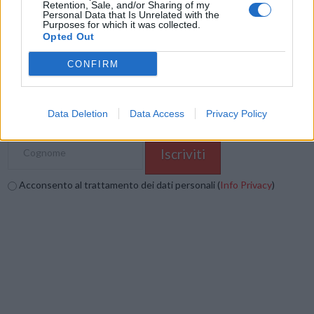
Retention, Sale, and/or Sharing of my
Stampa
Altro
Personal Data that Is Unrelated with the
Purposes for which it was collected.
Opted Out
Vuoi ricevere gli aggiornamenti delle news di TecnoGazzetta?
CONFIRM
Inserisci nome ed indirizzo E-Mail:
Data Deletion
Data Access
Privacy Policy
Acconsento al trattamento dei dati personali (
Info Privacy
)