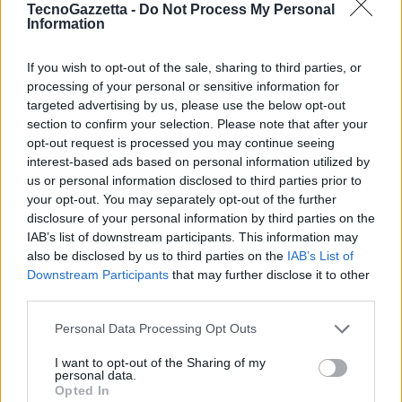
TecnoGazzetta -
Do Not Process My Personal
modello offre inoltre la navigazione veicolare e pedonale gratuita
Information
con indicazioni vocali all’interno del servizio Mappe. Grazie alla nuova
applicazione dedicata Drive
, è sufficiente mettersi al volante per
If you wish to opt-out of the sale, sharing to third parties, or
lasciarsi guidare fino alla destinazione selezionata. I video possono
processing of your personal or sensitive information for
targeted advertising by us, please use the below opt-out
essere visualizzati anche nel formato widescreen 16:9. e, siccome il
section to confirm your selection. Please note that after your
Nokia N9 è anche il primo smartphone al mondo con decodifica
opt-out request is processed you may continue seeing
Dolby Digital Plus
e tecnologia di post-processing Dolby
interest-based ads based on personal information utilized by
Headphone, anche l’esperienza audio è eccellente con qualunque
us or personal information disclosed to third parties prior to
tipo di auricolari.
your opt-out. You may separately opt-out of the further
disclosure of your personal information by third parties on the
IAB’s list of downstream participants. This information may
L’attuale linea smartphone di Nokia è basata sul
framework Qt
,
also be disclosed by us to third parties on the
IAB’s List of
attualmente utilizzato da oltre 100 milioni di dispositivi Nokia in
Downstream Participants
that may further disclose it to other
tutto il mondo. Gli utenti di Ovi Store scaricano ogni giorno un
third parties.
numero sempre maggiore di applicazioni Qt, anche nei mercati a
Personal Data Processing Opt Outs
rapida crescita come quelli dell’area Asia-Pacifico. Cogliendo questa
tendenza Nokia baserà su Qt lo sviluppo delle applicazioni che
I want to opt-out of the Sharing of my
personal data.
connetteranno a internet il prossimo miliardo di utenti, moltiplicando
Opted In
pertanto per gli sviluppatori la possibilità di distribuzione dei