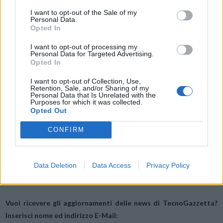
prodotti e le conseguenti opportunità che ne scaturiscono.
I want to opt-out of the Sale of my
Personal Data.
Opted In
“
Agli inizi di quest’anno abbiamo delineato una strategia completa,
I want to opt-out of processing my
basata sull’innovazione, volta a cambiare il corso della nostra
Personal Data for Targeted Advertising.
Opted In
azienda
” ha affermato Stephen Elop, Presidente e CEO Nokia. “
Oggi
abbiamo compiuto importanti passi in avanti nello stabilire un nuovo
I want to opt-out of Collection, Use,
Retention, Sale, and/or Sharing of my
percorso di innovazione: per Nokia sta iniziando una nuova era
”.
Personal Data that Is Unrelated with the
Purposes for which it was collected.
Opted Out
Condividi questo articolo:
CONFIRM
E-mail
LinkedIn
Facebook
X
Mastodon
Telegram
WhatsApp
Data Deletion
Data Access
Privacy Policy
Stampa
Altro
Vuoi ricevere gli aggiornamenti delle news di TecnoGazzetta?
Inserisci nome ed indirizzo E-Mail: