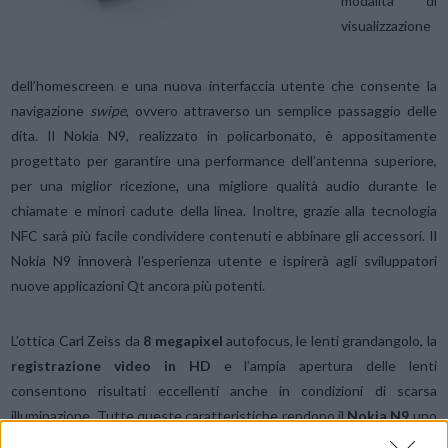
modalità di
visualizzazione
dell’homescreen e una nuova interfaccia utente che consente la
navigazione
swipe
, ovvero attraverso un semplice passaggio delle
dita. Il Nokia N9, realizzato in policarbonato, è appositamente
progettato per garantire una performance dell’antenna superiore,
per una miglior ricezione, una migliore qualità audio durante le
chiamate e minori cadute della linea. Inoltre, grazie alla tecnologia
NFC sarà più facile condividere contenuti e abbinare gli accessori. Il
Nokia N9 innoverà l’esperienza utente e ispirerà agli sviluppatori
nuove applicazioni Qt ancora più potenti.
L’ottica Carl Zeiss da
8 megapixel
autofocus, le lenti grandangolo, la
registrazione video in HD
e l’ampia apertura delle lenti
consentono risultati eccellenti anche in condizioni di scarsa
illuminazione. Tutte queste caratteristiche rendono il
Nokia N9
uno
dei migliori cellulari fotocamera attualmente in commercio. Questo