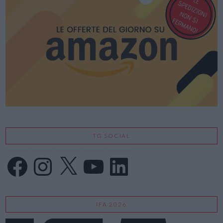
TG SOCIAL
Facebook
Instagram
X
YouTube
LinkedIn
IFA 2026