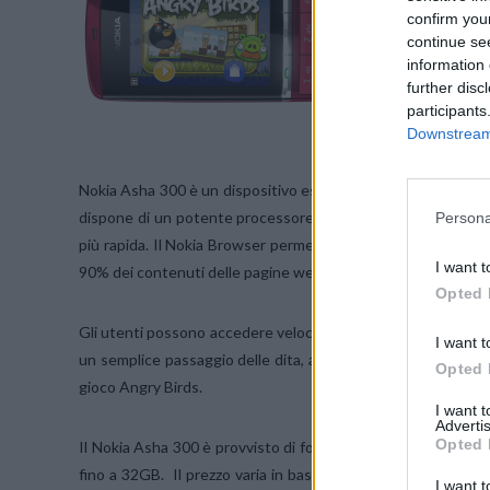
confirm you
continue se
information 
further disc
participants
Downstream 
Nokia Asha 300 è un dispositivo esteticamente accattivante 
dispone di un potente processore da 1GHz e della tecnologi
Persona
più rapida. Il Nokia Browser permette un accesso ad Internet r
I want t
90% dei contenuti delle pagine web.
Opted 
Gli utenti possono accedere velocemente dall’homescreen a
I want t
un semplice passaggio delle dita, ad applicazioni, musica e g
Opted 
gioco Angry Birds.
I want 
Advertis
Opted 
Il Nokia Asha 300 è provvisto di fotocamera da 5 megapixel
fino a 32GB. Il prezzo varia in base a mercato e all’operatore
I want t