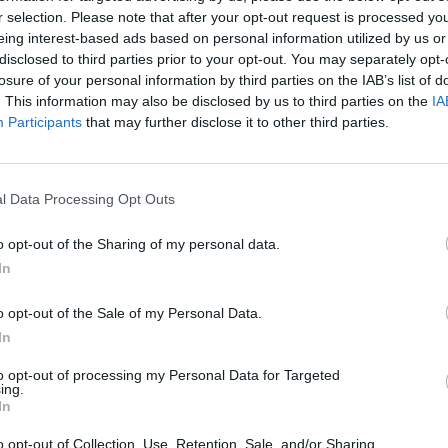
r selection. Please note that after your opt-out request is processed y
eing interest-based ads based on personal information utilized by us or
disclosed to third parties prior to your opt-out. You may separately opt-
losure of your personal information by third parties on the IAB’s list of
. This information may also be disclosed by us to third parties on the
IA
Participants
that may further disclose it to other third parties.
che al touchscreen unisce la comodità di una tastiera. Il Nokia Asha 30
a 3G che garantisce un’esperienza di navigazione e di social networkin
l Data Processing Opt Outs
apido, a prezzi accessibili, e localizzato grazie alla compressione fino a
o opt-out of the Sharing of my personal data.
In
 messaggi, e-mail e instant messaging e accedere con uno swipe, ovver
o opt-out of the Sale of my Personal Data.
iochi dal Nokia Store. Inoltre sul Nokia Asha 300 è preinstallato il famos
In
to opt-out of processing my Personal Data for Targeted
ing.
In
, music player, radio FM e connettività Bluetooth e supporta memory car
. In Italia il Nokia Asha 300 sarà circa disponibile a partire dalla second
o opt-out of Collection, Use, Retention, Sale, and/or Sharing