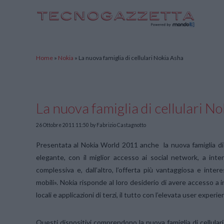
TecnoGazzetta
Home
»
Nokia
»
La nuova famiglia di cellulari Nokia Asha
La nuova famiglia di cellulari N
26 Ottobre 2011 11:50
by Fabrizio Castagnotto
Presentata al Nokia World 2011 anche la nuova famiglia di cel
elegante, con il miglior accesso ai social network, a inter
complessiva e, dall’altro, l’offerta più vantaggiosa e inter
mobili». Nokia risponde al loro desiderio di avere accesso a i
locali e applicazioni di terzi, il tutto con l’elevata user experi
Questi dispositivi comprendono la nuova famiglia di cellulari