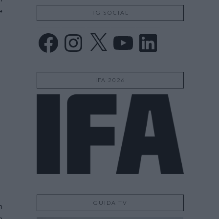
e
TG SOCIAL
Facebook
Instagram
X
YouTube
LinkedIn
IFA 2026
GUIDA TV
n
n