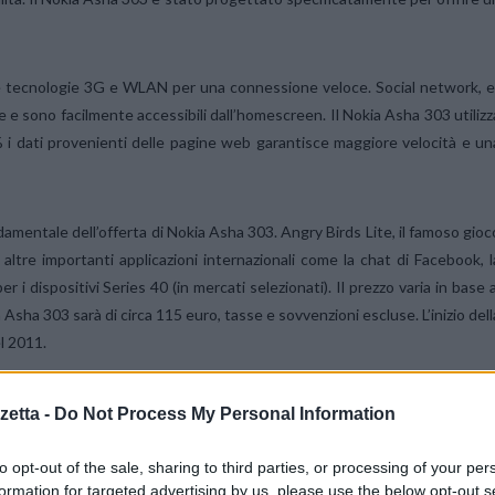
lle tecnologie 3G e WLAN per una connessione veloce. Social network, e
 e sono facilmente accessibili dall’homescreen. Il Nokia Asha 303 utilizz
i dati provenienti delle pagine web garantisce maggiore velocità e un
amentale dell’offerta di Nokia Asha 303. Angry Birds Lite, il famoso gioc
e altre importanti applicazioni internazionali come la chat di Facebook, l
i dispositivi Series 40 (in mercati selezionati). Il prezzo varia in base a
 Asha 303 sarà di circa 115 euro, tasse e sovvenzioni escluse. L’inizio dell
l 2011.
etta -
Do Not Process My Personal Information
to opt-out of the sale, sharing to third parties, or processing of your per
formation for targeted advertising by us, please use the below opt-out s