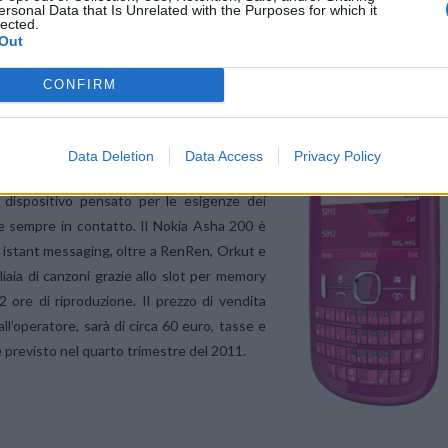
ersonal Data that Is Unrelated with the Purposes for which it
lected.
Out
CONFIRM
di Nokia con funzionalità Easy Swap, che
IM senza dover spegnere il cellulare.
Data Deletion
Data Access
Privacy Policy
dispositivo pensato per le esigenze dei
e sempre in contatto. Il Nokia Asha 200 è
 e istant messaging, oltre a RenRen, Orkut e
liaia di canzoni grazie allo slot per memory
ore di riproduzione. Il prezzo di vendita
ll’operatore, sarà di circa 60 euro, tasse e
 è previsto nel quarto trimestre del 2011.