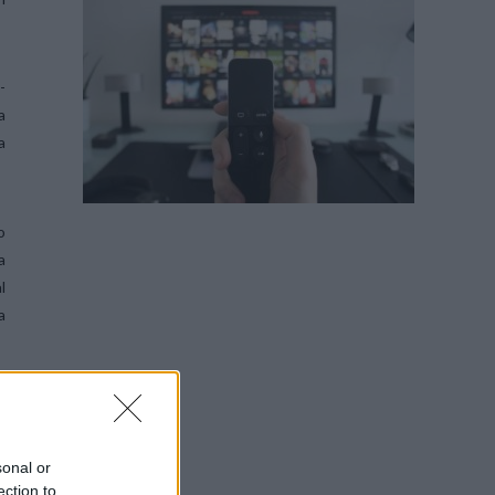
-
a
a
o
a
l
a
sonal or
ection to