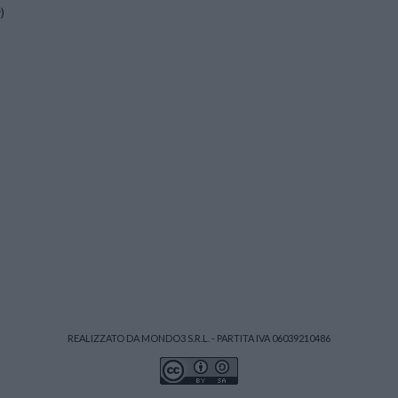
y
)
REALIZZATO DA MONDO3 S.R.L. - PARTITA IVA 06039210486