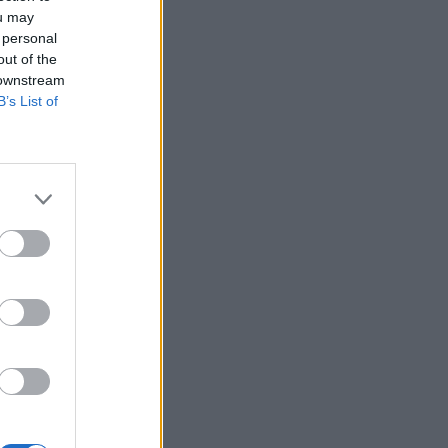
ou may
 personal
out of the
 downstream
B’s List of
0
g
l
o
o
d
a