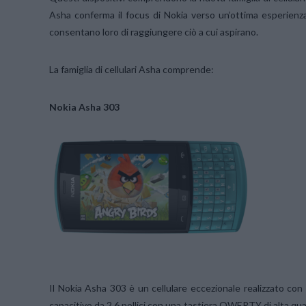
Asha conferma il focus di Nokia verso un’ottima esperienz
consentano loro di raggiungere ciò a cui aspirano.
La famiglia di cellulari Asha comprende:
Nokia Asha 303
Il Nokia Asha 303 è un cellulare eccezionale realizzato con 
capacitivo da 2,6 pollici con una tastiera QWERTY di alta qua