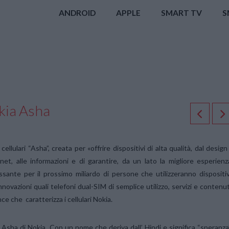
ANDROID
APPLE
SMART TV
S
okia Asha
lulari “Asha”, creata per «offrire dispositivi di alta qualità, dal design
net, alle informazioni e di garantire, da un lato la migliore esperienz
essante per il prossimo miliardo di persone che utilizzeranno dispositiv
nnovazioni quali telefoni dual-SIM di semplice utilizzo, servizi e contenut
ence che caratterizza i cellulari Nokia.
 Asha di Nokia. Con un nome che deriva dall’ Hindi e significa “speranza”