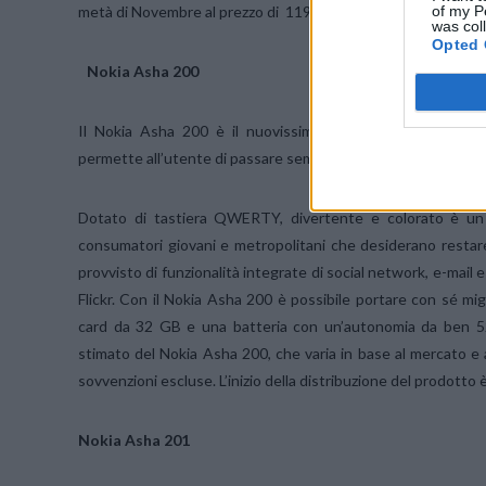
of my P
metà di Novembre al prezzo di 119 euro, iva inclusa.
was col
Opted 
Nokia Asha 200
Il Nokia Asha 200 è il nuovissimo dispositivo dual-SIM 
permette all’utente di passare semplicemente alla seconda S
Dotato di tastiera QWERTY, divertente e colorato è un 
consumatori giovani e metropolitani che desiderano restar
provvisto di funzionalità integrate di social network, e-mail
Flickr. Con il Nokia Asha 200 è possibile portare con sé mig
card da 32 GB e una batteria con un’autonomia da ben 52 
stimato del Nokia Asha 200, che varia in base al mercato e a
sovvenzioni escluse. L’inizio della distribuzione del prodotto
Nokia Asha 201