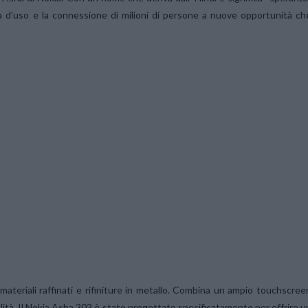
a d’uso e la connessione di milioni di persone a nuove opportunità ch
materiali raffinati e rifiniture in metallo. Combina un ampio touchscree
lità. Il Nokia Asha 303 è stato progettato specificatamente per offrire u