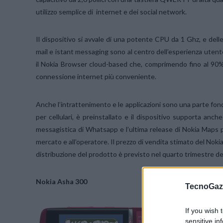
utilizzo semplice di internet e dei social network.
Il dispositivo si avvale di una potente CPU da 1 Ghz, e de
mail e istant messaging sono al centro dell’esperienza utente
il Nokia Browser cloud-based che, comprimendo fino al 90% 
connessione internet più conveniente.
Anche l’intrattenimento e le applicazioni sono una parte fond
per cellulari, è preinstallato e il dispositivo supporta anch
messagistica di Whatsapp e l’ultima release di Nokia Maps per 
mercato e all’operatore. Il prezzo di vendita stimato del Nokia
distribuzione del prodotto è previsto nel quarto trimestre de
Nokia Asha 300
TecnoGazz
If you wish 
sensitive in