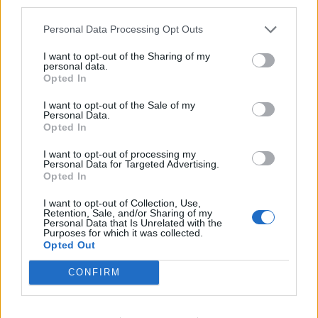
third parties.
Flash USB
Conveniente: ultra-piccolo, tascabile, facile da trasportare
Personal Data Processing Opt Outs
Capacità: 8GB, 16GB, 32GB, 64GB
I want to opt-out of the Sharing of my
Interfaccia: USB 2.0
personal data.
Opted In
Dimensioni: 27,63mm x 16,46mm x 8,56mm
Temperature operative: da 0°C a 60°C
I want to opt-out of the Sale of my
Personal Data.
Temperatura di Stoccaggio: da -20°C a 85°C
Opted In
Garanzia/Assistenza: 5 anni di garanzia con servizio tecnico
gratuito
I want to opt-out of processing my
Personal Data for Targeted Advertising.
Opted In
Nella confezione è presente anche un laccetto che permette, ad
I want to opt-out of Collection, Use,
esempio, di attaccare il Kingston DataTraveler microDuo ad un
Retention, Sale, and/or Sharing of my
Personal Data that Is Unrelated with the
portachiavi e di averlo sempre a disposizione o di non perderlo, date
Purposes for which it was collected.
le sue ridotte dimensioni.
Opted Out
CONFIRM
Un elenco di dispositivi certificati come compatibili è presente sul
sito del produttore (
www.kingston.com/otg/compatibility
).