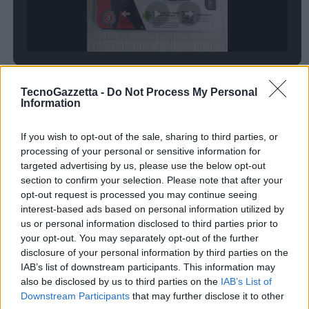
La qualità costruttiva del device è molto buona, e ci ha dato una
TecnoGazzetta -
Do Not Process My Personal
Information
impressione di solidità e robustezza. Anche se a prima vista la
copertura del connettore microUSB può apparire delicata, si rivela
If you wish to opt-out of the sale, sharing to third parties, or
invece resistente all’utilizzo in mobilità.
processing of your personal or sensitive information for
targeted advertising by us, please use the below opt-out
Queste le
caratteristiche e specifiche tecniche
:
section to confirm your selection. Please note that after your
opt-out request is processed you may continue seeing
interest-based ads based on personal information utilized by
USB OTG (On-The-Go): standard che consente di collegare
us or personal information disclosed to third parties prior to
cellulari/tablet con porte microUSB, consentendo la connettività
your opt-out. You may separately opt-out of the further
a dispositivi USB come Kingston DT microDuo
disclosure of your personal information by third parties on the
IAB’s list of downstream participants. This information may
2-in-1: microUSB e connettori USB 2.0 per il trasferimento di file
also be disclosed by us to third parties on the
IAB’s List of
tra smartphone, tablet e computer
Downstream Participants
that may further disclose it to other
Plug-and-Play: è sufficiente collegare allo stesso modo dei drive