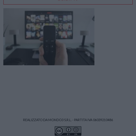
REALIZZATO DA MONDO3 S.R.L. - PARTITA IVA 06039210486