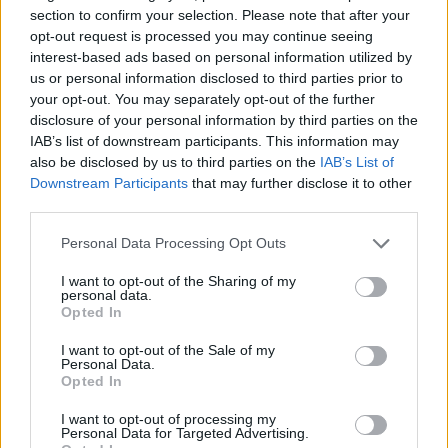
section to confirm your selection. Please note that after your
E-mail
LinkedIn
Facebook
X
opt-out request is processed you may continue seeing
interest-based ads based on personal information utilized by
Mastodon
Telegram
WhatsApp
us or personal information disclosed to third parties prior to
your opt-out. You may separately opt-out of the further
Stampa
Altro
disclosure of your personal information by third parties on the
IAB’s list of downstream participants. This information may
Vuoi ricevere gli aggiornamenti delle news di TecnoGazzetta?
also be disclosed by us to third parties on the
IAB’s List of
Downstream Participants
that may further disclose it to other
Inserisci nome ed indirizzo E-Mail:
third parties.
Personal Data Processing Opt Outs
I want to opt-out of the Sharing of my
personal data.
Opted In
I want to opt-out of the Sale of my
Acconsento al trattamento dei dati personali (
Info Privacy
)
Personal Data.
Opted In
I want to opt-out of processing my
Personal Data for Targeted Advertising.