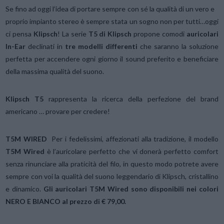
Se fino ad oggi l’idea di portare sempre con sé la qualità di un vero e
proprio impianto stereo è sempre stata un sogno non per tutti…oggi
ci pensa
Klipsch
! La serie
T5 di Klipsch
propone comodi
auricolari
In-Ear
declinati in
tre modelli differenti
che saranno la soluzione
perfetta per accendere ogni giorno il sound preferito e beneficiare
della massima qualità del suono.
Klipsch T5
rappresenta la ricerca della perfezione del brand
americano … provare per credere!
T5M WIRED
Per i fedelissimi, affezionati alla tradizione, il modello
T5M Wired
è l’auricolare perfetto che vi donerà perfetto comfort
senza rinunciare alla praticità del filo, in questo modo potrete avere
sempre con voi la qualità del suono leggendario di Klipsch, cristallino
e dinamico.
Gli auricolari T5M Wired sono disponibili nei colori
NERO E BIANCO al prezzo di € 79,00.