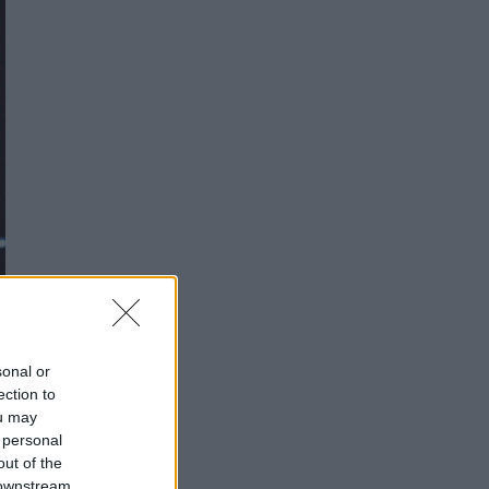
sonal or
ection to
ou may
 personal
out of the
 downstream