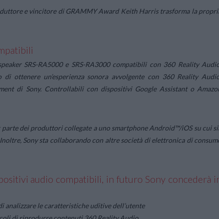
produttore e vincitore di GRAMMY Award Keith Harris trasforma la propri
mpatibili
li speaker SRS-RA5000 e SRS-RA3000 compatibili con 360 Reality Audio
o di ottenere un’esperienza sonora avvolgente con 360 Reality Audio
ment di Sony. Controllabili con dispositivi Google Assistant o Amazo
or parte dei produttori collegate a uno smartphone Android™/iOS su cui si
 Inoltre, Sony sta collaborando con altre società di elettronica di consum
positivi audio compatibili, in futuro Sony concederà i
i analizzare le caratteristiche uditive dell’utente
coli di riprodurre contenuti 360 Reality Audio