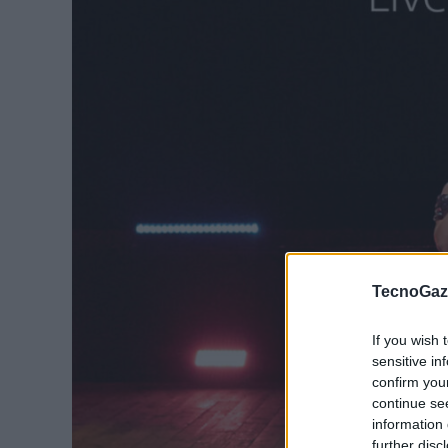
TecnoGazz
If you wish 
sensitive in
confirm you
continue se
information 
further disc