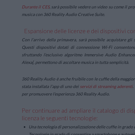
Durante il CES
, sarà possibile vedere un video su come il 
musica con 360 Reality Audio Creative Suite.
Espansione delle licenze e dei dispositivi co
Con l’arrivo della primavera, sarà possibile acquistare g
Questi dispositivi dotati di connessione Wi-Fi consenton
sfruttando l’esclusivo algoritmo Immersive Audio Enhance
Alexa[, permettono di ascoltare musica in tutta semplicità.
360 Reality Audio è anche fruibile con le cuffie della maggi
stata installata l’app di uno dei
servizi di streaming aderenti
.
per promuovere l’esperienza 360 Reality Audio.
Per continuare ad ampliare il catalogo di dis
licenza le seguenti tecnologie:
Una tecnologia di personalizzazione delle cuffie in grado d
Tecnologie in grado di consentire a smartphone e autovei