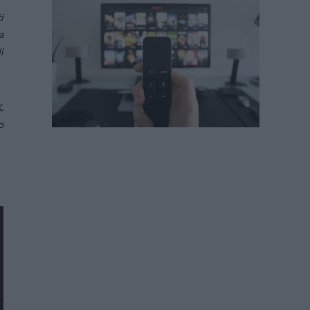
i
a
i
,
o