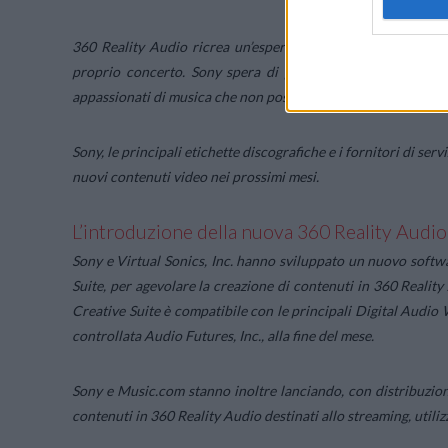
360 Reality Audio ricrea un’esperienza simile a quella dell
proprio concerto. Sony spera di poter sfruttare questa tec
appassionati di musica che non possono più partecipare a eve
Sony, le principali etichette discografiche e i fornitori di ser
nuovi contenuti video nei prossimi mesi.
L’introduzione della nuova 360 Reality Audio
Sony e Virtual Sonics, Inc. hanno sviluppato un nuovo softw
Suite, per agevolare la creazione di contenuti in 360 Reality
Creative Suite è compatibile con le principali Digital Audio W
controllata Audio Futures, Inc., alla fine del mese.
Sony e Music.com stanno inoltre lanciando, con distribuzio
contenuti in 360 Reality Audio destinati allo streaming, utili