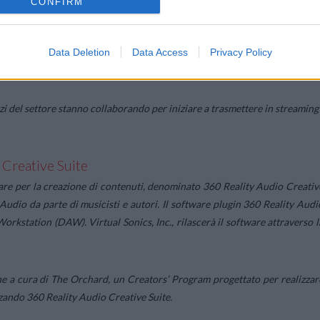
CONFIRM
a musica live per dare al pubblico l’impressione di assistere a un vero 
nologia audio spaziale per offrire una soluzione innovativa anche agl
Data Deletion
Data Access
Privacy Policy
nti dal vivo a causa del COVID-19.
vizi del settore stanno collaborando per iniziare a trasmettere in streaming 
 Creative Suite
are per la creazione di contenuti, denominato 360 Reality Audio Creativ
 Audio da parte di musicisti e autori. Il software plugin 360 Reality Audi
orkstation (DAW). Virtual Sonics, Inc., rilascerà il software attraverso l
ne a cura di
The Orchard
, un Creators’ Program progettato per realizzar
zzando 360 Reality Audio Creative Suite.