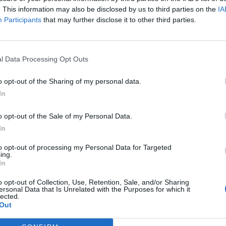
. This information may also be disclosed by us to third parties on the
IA
Participants
that may further disclose it to other third parties.
l Data Processing Opt Outs
o opt-out of the Sharing of my personal data.
In
o opt-out of the Sale of my Personal Data.
In
to opt-out of processing my Personal Data for Targeted
ing.
eality Audio
In
ive con coinvolgente suono 360 Reality Audio. Le nuove funzioni vide
o opt-out of Collection, Use, Retention, Sale, and/or Sharing
t
Zara Larsson
in un esclusivo live in 360 Reality Audio alle ore 23:0
ersonal Data that Is Unrelated with the Purposes for which it
aming dall’app Artist Connectiontramite smartphone. Con alcuni modell
lected.
Out
ct,
gli utenti potranno anche ottimizzare la propria esperienza di ascolto 
o la forma del proprio orecchio.