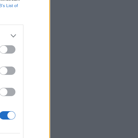
B’s List of
o
0
i
e