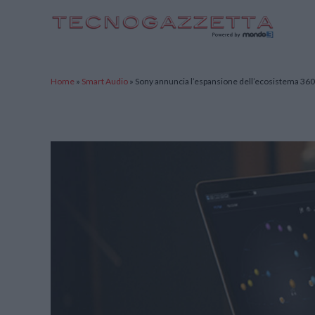
TecnoGazzetta
Home
»
Smart Audio
»
Sony annuncia l’espansione dell’ecosistema 360