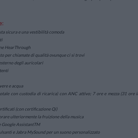
e:
ta sicura e una vestibilità comoda
ti
ione HearThrough
to per chiamate di qualità ovunque ci si trovi
esterno degli auricolari
tenti
lvere e acqua
otale con custodia di ricarica) con ANC attivo; 7 ore e mezza (31 ore i
tificati (con certificazione Qi)
orare ulteriormente la fruizione della musica
i® e Google AssistantTM
pulsanti e Jabra MySound per un suono personalizzato