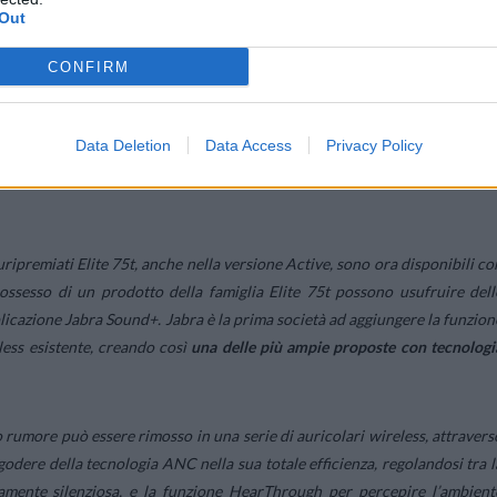
Out
CONFIRM
chiarato:
“Vogliamo offrire ai clienti una scelta più ampia, e per quest
annunciare la disponibilità dei nostri auricolari top di gamma Elite 85t co
nno ora la possibilità di godere del design elegante e del suono miglior
Data Deletion
Data Access
Privacy Policy
uripremiati Elite 75t, anche nella versione Active, sono ora disponibili co
ossesso di un prodotto della famiglia Elite 75t possono usufruire dell
icazione Jabra Sound+. Jabra è la prima società ad aggiungere la funzion
less esistente, creando così
una delle più ampie proposte con tecnologi
nto rumore può essere rimosso in una serie di auricolari wireless, attravers
godere della tecnologia ANC nella sua totale efficienza, regolandosi tra l
amente silenziosa, e la funzione HearThrough per percepire l’ambient