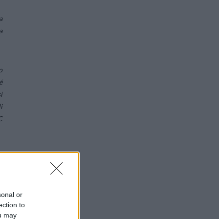
a
a
o
é
i
i
C
sonal or
ection to
ou may