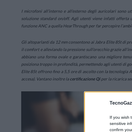
I microfoni all’interno e all’esterno degli auricolari sono ut
soluzione standard on/off. Agli utenti viene infatti offerta
funzione ANC a quella HearThrough per far percepire l’ambie
Gli altoparlanti da 12 mm consentono ai Jabra Elite 85t di p
il comfort e alleviando la pressione sull’orecchio grazie all
abbiano una forma ovale e garantiscano una migliore tenuta 
posiziona troppo in profondità, permettendo agli utenti di god
Elite 85t offrono fino a 5,5 ore di ascolto con la tecnologia
accesa). Vantano inoltre la
certificazione Qi
per la ricarica sen
TecnoGazz
If you wish 
sensitive in
confirm you