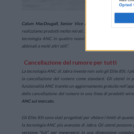
Opted 
Calum MacDougall, Senior Vice President di Jabra
, ha di
realizziamo prodotti molto mirati. Siamo quindi entusiasti di 
tecnologia ANC in quattro nuovi colori. I nostri clienti ha
abbinati a molti altri stili
“.
Cancellazione del rumore per tutti
La tecnologia ANC di Jabra investe non solo gli Elite 85t. I pl
la cancellazione del rumore come standard. Gli utenti in p
funzionalità ANC tramite un aggiornamento gratuito nell’appl
della cancellazione del rumore in una linea di prodotti wire
ANC sul mercato.
Gli Elite 85t sono stati progettati per sfidare i limiti di qua
la tecnologia ANC più avanzata di Jabra
.
Gli utenti possono 
versione “full”, per immergersi in una dimensione complet