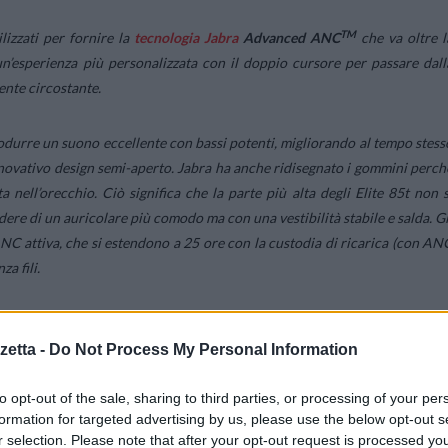
TM
ilizzati per fornire la
tecnologia Jabra
Advanced ANC
che va oltre l
 un’esperienza più personalizzata con il doppio cursore per passare dall
nte circostante.
rodurre un suono eccellente con bassi potenti, migliorando al tempo stess
’innovativo design semi-aperto. Jabra ha anche ridisegnato i gommini perch
nell’orecchio. Ciò significa che la parte più alta degli Elite 85t non s
ere di un auricolare più comodo ma con una vestibilità stabile e salda. Gl
 ANC attiva, che si estendono a 25 ore con la custodia di ricarica (con AN
za fili.
etta -
Do Not Process My Personal Information
to opt-out of the sale, sharing to third parties, or processing of your per
formation for targeted advertising by us, please use the below opt-out s
r selection. Please note that after your opt-out request is processed y