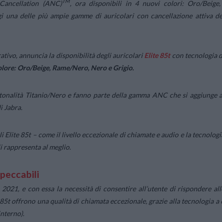
TM
Cancellation (ANC)
, ora disponibili in 4 nuovi colori: Oro/Beige,
i una delle più ampie gamme di auricolari con cancellazione attiva de
ativo, annuncia la disponibilità degli auricolari
Elite 85t
con tecnologia d
colore: Oro/Beige, Rame/Nero, Nero e Grigio.
la tonalità Titanio/Nero e fanno parte della gamma ANC che si aggiunge a
i Jabra.
i Elite 85t – come il livello eccezionale di chiamate e audio e la tecnologi
i rappresenta al meglio.
mpeccabili
 2021, e con essa la necessità di consentire all’utente di rispondere all
e 85t offrono una qualità di chiamata eccezionale, grazie alla tecnologia a 
interno).