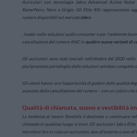
Auricolari con tecnologia Jabra Advanced Active Noise 
Rame/Nero, Nero e Grigio. Gli Elite 85t rappresentano ogg
rumore disponibili sul mercato
Jabra
, leader nelle soluzioni audio consumer e per l’ambiente lavor
cancellazione del rumore ANC in
quattro nuove varianti di 
Gli auricolari sono stati lanciati nell’ottobre del 2020 nel
pluripremiato portafoglio delle soluzioni wireless compatte d
Gli utenti hanno ora l’opportunità di godere delle qualità degl
avanzata della cancellazione del rumore – con un colore che l
Qualità di chiamata, suono e vestibilità i
La tendenza al lavoro flessibile è destinata a continuare nel
chiamate in qualsiasi luogo si trovi. Gli auricolari Jabra Elit
microfoni (tre in ciascun auricolare, due all’esterno e uno all’