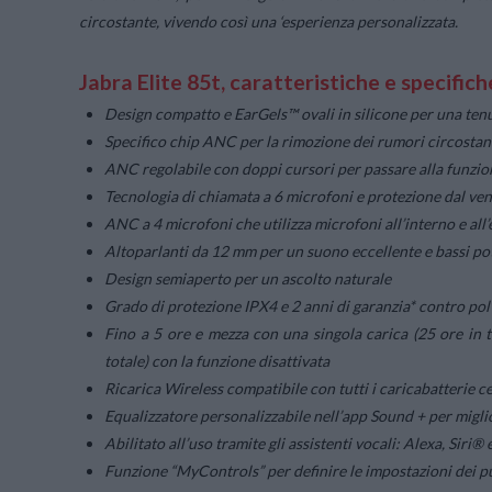
circostante, vivendo così una ‘esperienza personalizzata.
Jabra Elite 85t, caratteristiche e specifich
Design compatto e EarGels™ ovali in silicone per una tenu
Specifico chip ANC per la rimozione dei rumori circostan
ANC regolabile con doppi cursori per passare alla funz
Tecnologia di chiamata a 6 microfoni e protezione dal ven
ANC a 4 microfoni che utilizza microfoni all’interno e all’
Altoparlanti da 12 mm per un suono eccellente e bassi po
Design semiaperto per un ascolto naturale
Grado di protezione IPX4 e 2 anni di garanzia* contro po
Fino a 5 ore e mezza con una singola carica (25 ore in t
totale) con la funzione disattivata
Ricarica Wireless compatibile con tutti i caricabatterie cer
Equalizzatore personalizzabile nell’app Sound + per migli
Abilitato all’uso tramite gli assistenti vocali: Alexa, Sir
Funzione “MyControls” per definire le impostazioni dei 