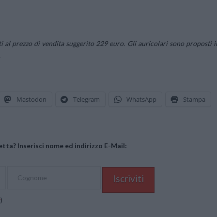
ti al prezzo di vendita suggerito 229 euro. Gli auricolari sono proposti i
.
Mastodon
Telegram
WhatsApp
Stampa
tta? Inserisci nome ed indirizzo E-Mail:
y
)