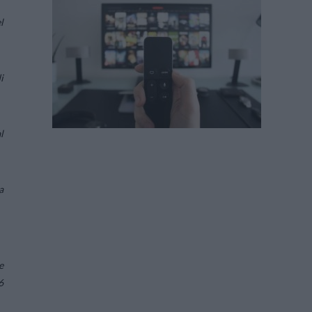
l
i
l
a
e
6