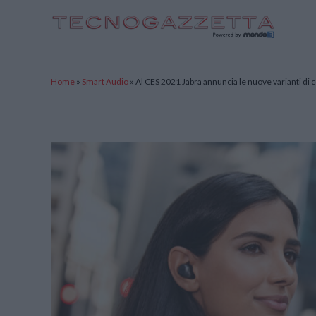
TecnoGazzetta
Home
»
Smart Audio
»
Al CES 2021 Jabra annuncia le nuove varianti di co