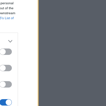
 personal
out of the
 downstream
B’s List of