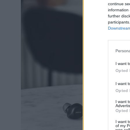
continue se
information 
further disc
participants
Downstream 
Persona
I want t
Opted 
I want t
Opted 
I want 
Advertis
Opted 
I want t
of my P
was col