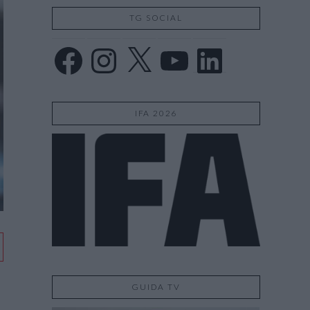
TG SOCIAL
Facebook
Instagram
X
YouTube
LinkedIn
IFA 2026
GUIDA TV