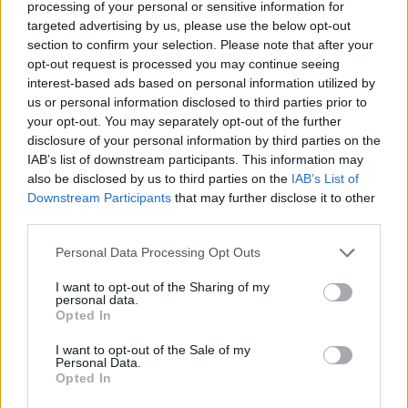
processing of your personal or sensitive information for
targeted advertising by us, please use the below opt-out
section to confirm your selection. Please note that after your
Condividi questo articolo:
opt-out request is processed you may continue seeing
interest-based ads based on personal information utilized by
E-mail
LinkedIn
Facebook
X
us or personal information disclosed to third parties prior to
your opt-out. You may separately opt-out of the further
Mastodon
Telegram
WhatsApp
disclosure of your personal information by third parties on the
IAB’s list of downstream participants. This information may
Stampa
Altro
also be disclosed by us to third parties on the
IAB’s List of
Downstream Participants
that may further disclose it to other
Vuoi ricevere gli aggiornamenti delle news di TecnoGazzetta?
third parties.
Inserisci nome ed indirizzo E-Mail:
Personal Data Processing Opt Outs
I want to opt-out of the Sharing of my
personal data.
Opted In
I want to opt-out of the Sale of my
Personal Data.
Opted In
Acconsento al trattamento dei dati personali (
Info Privacy
)