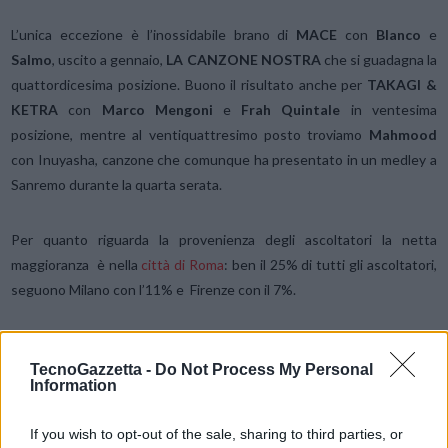
L’unica eccezione è l’inossidabile brano di
MACE
con
Blanco
e
Salmo
, uscito a gennaio,
LA CANZONE NOSTRA
che si guadagna la
quattordicesima posizione. Buono il risultato anche per
TAKAGI &
KETRA
con
Marco Mengoni
e
Frah Quintale
in ventesima
posizione, mentre al ventiquattresimo posto troviamo
Mahmood
con Inuyasha, canzone che comunque ha presentato in un medley a
Sanremo durante la quarta serata.
Per quanto riguarda la provenienza degli ascoltatori la netta
maggioranza è nella
città di Roma
: ben il 25% di tutti gli ascoltatori,
seguono Milano con l’11% e Firenze con il 7%.
Fino al 15 marzo sarà ancora possibile giocare con
“Gioca con
TecnoGazzetta -
Do Not Process My Personal
Sanremo”
il quiz musicale in collaborazione con Musify con cui è
Information
possibile mettersi alla prova per indovinare le canzoni del Festival.
If you wish to opt-out of the sale, sharing to third parties, or