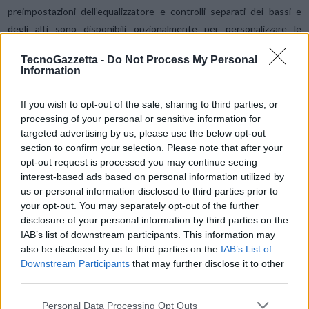
preimpostazioni dell’equalizzatore e controlli separati dei bassi e
degli alti sono disponibili opzionalmente per personalizzare le
impostazioni audio.
TecnoGazzetta -
Do Not Process My Personal
Information
La radio
Block SR200 MKII
colpisce per l’
audio chiaro e
dettagliato
, la dinamica e la riproduzione ricca e precisa dei bassi.
If you wish to opt-out of the sale, sharing to third parties, or
Perfetta per gli amanti della musica più raffinati, la radio
Block
processing of your personal or sensitive information for
targeted advertising by us, please use the below opt-out
SR200 MKIII
sarà
disponibile presso i rivenditori specializzati
al
section to confirm your selection. Please note that after your
prezzo di vendita consigliato di
799,- euro
.
opt-out request is processed you may continue seeing
interest-based ads based on personal information utilized by
IN OFFERTA SU AMAZON.IT
us or personal information disclosed to third parties prior to
your opt-out. You may separately opt-out of the further
disclosure of your personal information by third parties on the
Il
brand Block
, in Italia è distribuito da Exhibo.
IAB’s list of downstream participants. This information may
also be disclosed by us to third parties on the
IAB’s List of
Downstream Participants
that may further disclose it to other
Condividi questo articolo:
third parties.
E-mail
LinkedIn
Facebook
X
Personal Data Processing Opt Outs