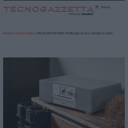
TecnoGazzetta
Menu
Home
»
Smart Audio
»
Block SR200 MKII: Molto più di una semplice radio