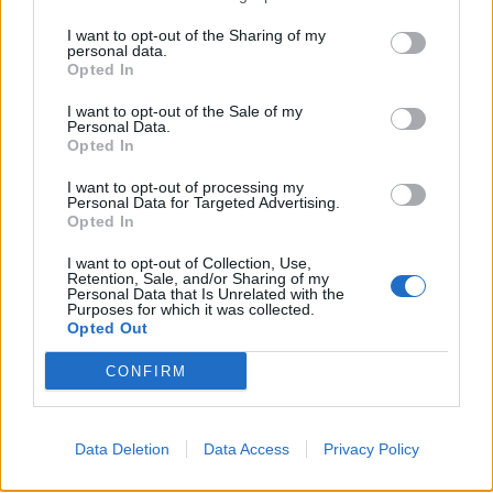
Mastodon
Telegram
WhatsApp
I want to opt-out of the Sharing of my
personal data.
Stampa
Altro
Opted In
I want to opt-out of the Sale of my
Vuoi ricevere gli aggiornamenti delle news di TecnoGazzetta?
Personal Data.
Opted In
Inserisci nome ed indirizzo E-Mail:
I want to opt-out of processing my
Personal Data for Targeted Advertising.
Opted In
I want to opt-out of Collection, Use,
Retention, Sale, and/or Sharing of my
Personal Data that Is Unrelated with the
Purposes for which it was collected.
Opted Out
Acconsento al trattamento dei dati personali (
Info Privacy
)
CONFIRM
Data Deletion
Data Access
Privacy Policy