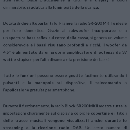
dimmerabile,
si adatta alla luminosità della stanza
.
Dotata di
due altoparlanti full-range
, la radio
SR-200 MKII
è ideale
per l’uso domestico. Grazie al
subwoofer incorporato
e a
un’
apertura bass reflex sul retro della cassa
, si genera un volume
considerevole e i
bassi risultano profondi e ricchi
. Il
woofer da
4,5″ è alimentato da un proprio amplificatore di potenza da 37
watt
e stupisce per l’alta dinamica e la precisione dei bassi.
Tutte le
funzioni
possono essere
gestite
facilmente utilizzando i
pulsanti
e la
manopola
sul dispositivo, il
telecomando
o
l’
applicazione
gratuita per smartphone.
Durante il funzionamento, la radio
Block SR200 MKII
mostra tutte le
impostazioni chiaramente sul display a colori: le
copertine e i titoli
delle tracce musicali vengono visualizzati anche durante lo
streaming e la ricezione radio DAB
. Un certo numero di