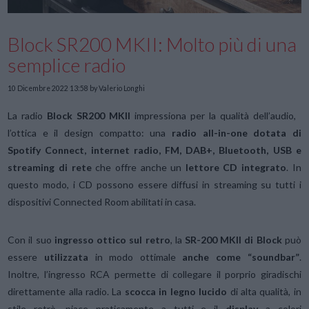
Block SR200 MKII: Molto più di una
semplice radio
10 Dicembre 2022 13:58
by Valerio Longhi
La radio
Block SR200 MKII
impressiona per la qualità dell’audio,
l’ottica e il design compatto: una
radio all-in-one dotata di
Spotify Connect, internet radio, FM, DAB+, Bluetooth, USB e
streaming di rete
che offre anche un
lettore CD integrato
. In
questo modo, i CD possono essere diffusi in streaming su tutti i
dispositivi Connected Room abilitati in casa.
Con il suo
ingresso ottico sul retro
, la
SR-200 MKII di Block
può
essere
utilizzata
in modo ottimale
anche come “soundbar”
.
Inoltre, l’ingresso RCA permette di collegare il porprio giradischi
direttamente alla radio. La
scocca in legno lucido
di alta qualità, in
stile retrò, piace praticamente a tutti e il
display
a colori