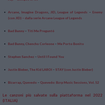
Arcane
,
Imagine Dragons
,
JID
,
League of Legends
–
Enemy
(con JID) – dalla serie Arcane League of Legends
Bad Bunny
–
Tití Me Preguntó
Bad Bunny
,
Chencho Corleone
–
Me Porto Bonito
Stephen Sanchez
–
Until I Found You
Justin Bieber
,
The Kid LAROI
–
STAY (con Justin Bieber)
Bizarrap
,
Quevedo
–
Quevedo: Bzrp Music Sessions, Vol. 52
Le canzoni più salvate sulla piattaforma nel 2022
(ITALIA)