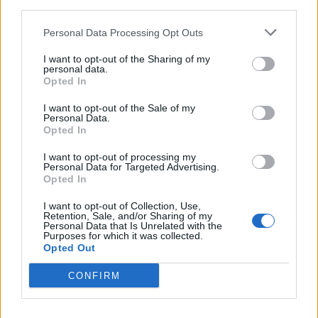
Lazza
–
USCITO DI GALERA
third parties.
Personal Data Processing Opt Outs
Elodie
,
Rkomi
–
LA CODA DEL DIAVOLO
I want to opt-out of the Sharing of my
personal data.
Capo Plaza
–
Capri Sun
Opted In
I want to opt-out of the Sale of my
Artiste più ascoltate nella playlist EQUAL globale
Personal Data.
Opted In
Sara James
I want to opt-out of processing my
Personal Data for Targeted Advertising.
Opted In
Shania Twain
I want to opt-out of Collection, Use,
Retention, Sale, and/or Sharing of my
Evangelia
Personal Data that Is Unrelated with the
Purposes for which it was collected.
Opted Out
Avril Lavigne
CONFIRM
Ethel Cain