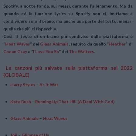
Spotify, a notte fonda, sui mezzi, durante l’allenamento. Ma da
quando c’è la funzione Lyrics su Spotify non ci limitiamo a
condividere solo il brano, ma anche una parte del testo, magari
quella che più ci rispecchia.
Così, il testo di un brano più condiviso dalla piattaforma è
“
Heat Waves
” dei
Glass Animals
, seguito da quello “
Heather
”
di
Conan Gray
e
“
I Love You So
”
dei
The Walters
.
Le canzoni più salvate sulla piattaforma nel 2022
(GLOBALE)
Harry Styles
–
As It Was
Kate Bush
–
Running Up That Hill (A Deal With God)
Glass Animals
–
Heat Waves
Joji
–
Glimpse of Us