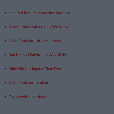
Lana Del Rey
–
Summertime Sadness
Keane
–
Somewhere Only We Know
Olivia Rodrigo
–
drivers license
Bad Bunny
,
J Balvin
–
LA CANCIÓN
Billie Eilish
–
Happier Than Ever
Olivia Rodrigo
–
traitor
Taylor Swift
–
cardigan