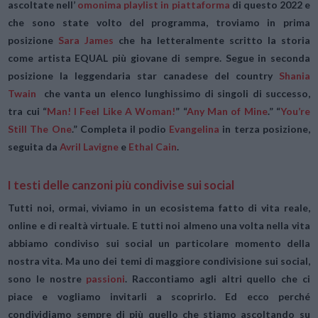
ascoltate nell’
omonima playlist in piattaforma
di questo 2022 e
che sono state volto del programma, troviamo in prima
posizione
Sara James
che ha letteralmente scritto la storia
come
artista EQUAL più giovane di sempre.
Segue in seconda
posizione la leggendaria star canadese del country
Shania
Twain
che vanta un elenco lunghissimo di singoli di successo,
tra cui
“
Man! I Feel Like A Woman!
” “
Any Man of Mine
.” “
You’re
Still The One
.”
Completa il podio
Evangelina
in terza posizione,
seguita da
Avril Lavigne
e
Ethal Cain
.
I testi delle canzoni più condivise sui social
Tutti noi, ormai, viviamo in un ecosistema fatto di vita reale,
online e di realtà virtuale. E tutti noi almeno una volta nella vita
abbiamo condiviso sui social un particolare momento della
nostra vita. Ma uno dei temi di maggiore condivisione sui social,
sono le nostre
passioni
. Raccontiamo agli altri quello che ci
piace e vogliamo invitarli a scoprirlo. Ed ecco perché
condividiamo sempre di più quello che stiamo ascoltando su