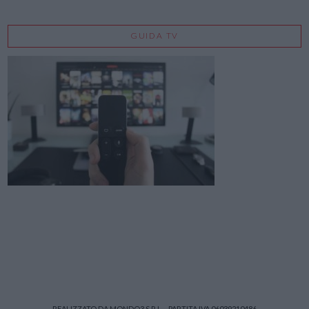
GUIDA TV
REALIZZATO DA MONDO3 S.R.L. - PARTITA IVA 06039210486