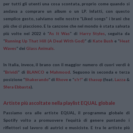
per tutti gli utenti una cosa scontata, proprio come quando si
andava a comprare un album o un LP. Infatti, con questo
semplice gesto, salviamo nelle nostre “
Liked songs”
i brani che
più che ci piacciono. E la canzone che nel mondo è stata salvata
più volte nel 2022 è “
As It Was
” di
Harry Styles
, seguita da
“
Running Up That Hill (A Deal With God)
” di
Kate Bush
e “
Heat
Waves
” dei
Glass Animals.
In Italia, invece, il brano con il maggior numero di cuori verdi è
“
Brividi
” di
BLANCO
e
Mahmood
.
Seguono in seconda e terza
posizione “
Shakerando
”
di
Rhove
e “
s!r!”
di
thasup
(feat.
Lazza
&
Sfera Ebbasta
).
Artiste più ascoltate nella playlist EQUAL globale
Passiamo ora alle artiste
EQUAL
,
il programma globale di
Spotify volto a promuovere l’equità
di genere puntando i
riflettori sul lavoro di autrici e musiciste. E tra le artiste più