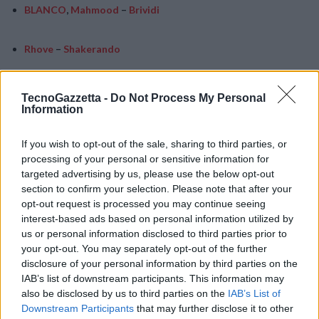
BLANCO
,
Mahmood
–
Brividi
Rhove
–
Shakerando
Lazza
,
Sfera Ebbasta
,
thasup
–
s!r! (feat. Lazza & Sfera
TecnoGazzetta -
Do Not Process My Personal
Ebbasta)
Information
If you wish to opt-out of the sale, sharing to third parties, or
Tananai
–
BABY GODDAMN
processing of your personal or sensitive information for
targeted advertising by us, please use the below opt-out
Harry Styles
–
As It Was
section to confirm your selection. Please note that after your
opt-out request is processed you may continue seeing
interest-based ads based on personal information utilized by
Fedez
,
Mara Sattei
,
Tananai
–
LA DOLCE VITA
us or personal information disclosed to third parties prior to
your opt-out. You may separately opt-out of the further
Kaleb Di Masi
,
Omar Varela
,
Rvfv
,
Sfera Ebbasta
–
Hace Calor
disclosure of your personal information by third parties on the
IAB’s list of downstream participants. This information may
– Remix
also be disclosed by us to third parties on the
IAB’s List of
Downstream Participants
that may further disclose it to other