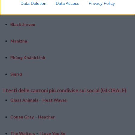
Data Deletion
Data Access
Privacy Policy
LUDMILLA
Blackthoven
Manizha
Phùng Khánh Linh
Sigrid
I testi delle canzoni più condivise sui social (GLOBALE)
Glass Animals
–
Heat Waves
Conan Gray
–
Heather
The Walters
–
I Love You So