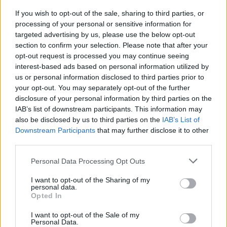
fino alle ore 18 di venerdì 15 marzo 2019. L’hackathon si terrà dalle
If you wish to opt-out of the sale, sharing to third parties, or
ore 9.30 di sabato 16 marzo alle ore 18.30 presso Talent Garden
processing of your personal or sensitive information for
Calabiana.
targeted advertising by us, please use the below opt-out
section to confirm your selection. Please note that after your
opt-out request is processed you may continue seeing
interest-based ads based on personal information utilized by
Condividi questo articolo:
us or personal information disclosed to third parties prior to
E-mail
LinkedIn
Facebook
X
your opt-out. You may separately opt-out of the further
disclosure of your personal information by third parties on the
Mastodon
Telegram
WhatsApp
IAB’s list of downstream participants. This information may
also be disclosed by us to third parties on the
IAB’s List of
Stampa
Altro
Downstream Participants
that may further disclose it to other
third parties.
Vuoi ricevere gli aggiornamenti delle news di TecnoGazzetta?
Personal Data Processing Opt Outs
Inserisci nome ed indirizzo E-Mail:
I want to opt-out of the Sharing of my
personal data.
Opted In
I want to opt-out of the Sale of my
Personal Data.