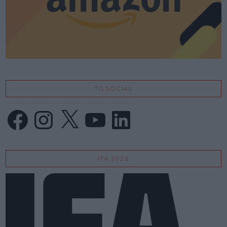
TG SOCIAL
Facebook
Instagram
X
YouTube
LinkedIn
IFA 2026