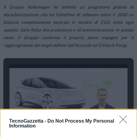
Il Gruppo Volkswagen ha definito un programma globale di
decarbonizzazione che ha l’obiettivo di ottenere entro il 2050 un
bilancio completamente neutrale in termini di CO2, sotto ogni
aspetto: dalla flotta alla produzione e all’amministrazione. In questo
modo il Gruppo conferma il proprio pieno impegno per il
raggiungimento dei target definiti dall’Accordo sul Clima di Parigi.
TecnoGazzetta -
Do Not Process My Personal
Information