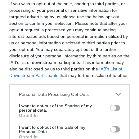
If you wish to opt-out of the sale, sharing to third parties, or
Dr. Herbert Diess, Chairman of the Board of Management of
processing of your personal or sensitive information for
Volkswagen Aktiengesellschaft.
targeted advertising by us, please use the below opt-out
section to confirm your selection. Please note that after your
opt-out request is processed you may continue seeing
Condividi questo articolo:
interest-based ads based on personal information utilized by
us or personal information disclosed to third parties prior to
E-mail
LinkedIn
Facebook
X
your opt-out. You may separately opt-out of the further
disclosure of your personal information by third parties on the
Mastodon
Telegram
WhatsApp
IAB’s list of downstream participants. This information may
also be disclosed by us to third parties on the
IAB’s List of
Stampa
Altro
Downstream Participants
that may further disclose it to other
third parties.
Vuoi ricevere gli aggiornamenti delle news di TecnoGazzetta?
Personal Data Processing Opt Outs
Inserisci nome ed indirizzo E-Mail:
I want to opt-out of the Sharing of my
personal data.
Opted In
I want to opt-out of the Sale of my
Personal Data.
Opted In