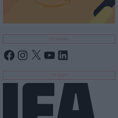
TG SOCIAL
Facebook
Instagram
X
YouTube
LinkedIn
IFA 2026