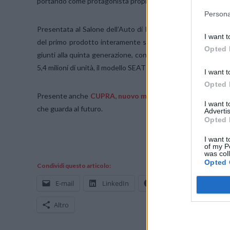
portando come protagonista proprio il suo modello più iconic
Persona
Presentata al Salone dell’Auto di Parigi nel 1984, la prima g
I want t
del primo prodotto interamente sviluppato da SEAT come so
Opted 
giunti alla quinta generazione, continua ancora oggi: Ibiza è
5,4 milioni di unità, il modello SEAT più venduto di sempre.
I want t
Opted 
Presente anche
CUPRA, nuovo marchio indipendente di 
I want 
che guarda al futuro.
Advertis
Opted 
I want t
of my P
was col
Opted 
Condividi questo articolo:
E-mail
LinkedIn
Facebook
X
Altro