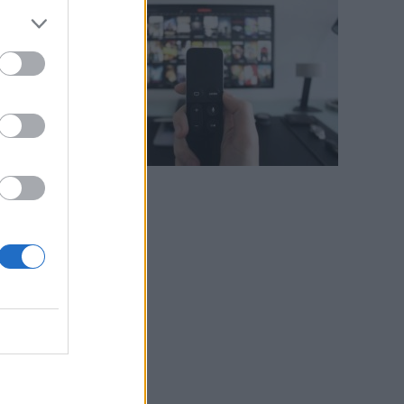
i
,
e
o