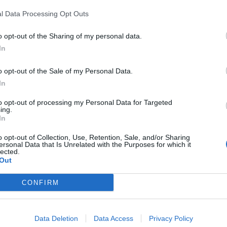
o.
l Data Processing Opt Outs
enerazione di Ibiza rappresenta una pietra miliare per la casa, trattandos
o opt-out of the Sharing of my personal data.
cietà indipendente. Quel momento ha dato il via a una popolarità che
In
 infatti la vettura del marchio da più tempo sul mercato nonché, con oltr
o opt-out of the Sale of my Personal Data.
In
SEAT
:
unicità, raffinatezza e prestazioni per forgiare la storia di un marchi
to opt-out of processing my Personal Data for Targeted
ing.
In
o opt-out of Collection, Use, Retention, Sale, and/or Sharing
ersonal Data that Is Unrelated with the Purposes for which it
lected.
Out
Mastodon
Telegram
WhatsApp
Stampa
CONFIRM
Data Deletion
Data Access
Privacy Policy