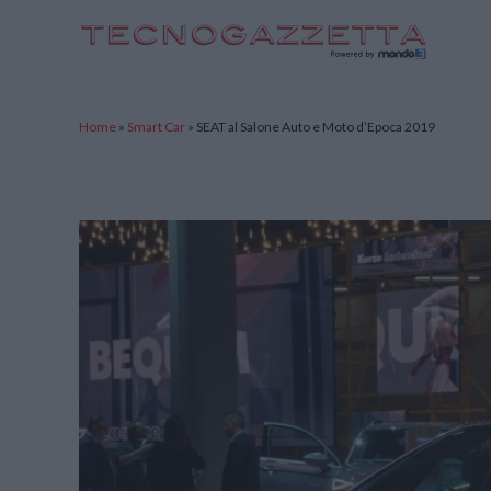
TecnoGazzetta
Home
»
Smart Car
»
SEAT al Salone Auto e Moto d’Epoca 2019