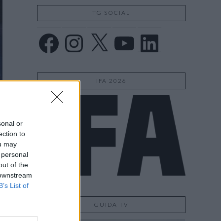
TG SOCIAL
Facebook
Instagram
X
YouTube
LinkedIn
IFA 2026
sonal or
ection to
ou may
 personal
out of the
 downstream
B’s List of
GUIDA TV