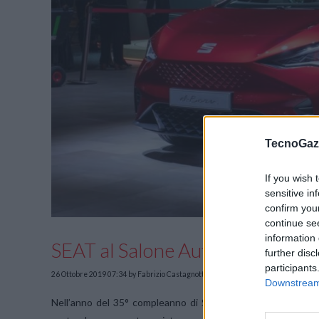
TecnoGazz
If you wish 
sensitive in
confirm you
continue se
information 
SEAT al Salone Auto e Moto d’
further disc
participants
26 Ottobre 2019 07:34
by Fabrizio Castagnotto
Downstream 
Nell’anno del 35° compleanno di SEAT Ibiza, il marchio di 