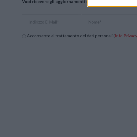
Vuoi ricevere gli aggiornamenti delle news di TecnoGazze
Acconsento al trattamento dei dati personali (
Info Privac