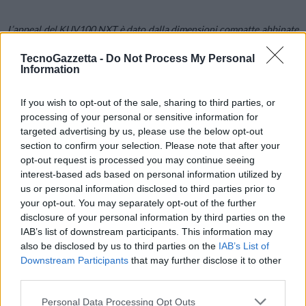
L’appeal del KUV100 NXT è dato dalla dimensioni compatte abbinate
ad una grande spaziosità a bordo per 5 persone; dall’elevata altezza
TecnoGazzetta -
Do Not Process My Personal
da terra che conferisce la caratterizzazione SUV e maggiore
Information
sicurezza; dall’uso di soluzioni pratiche come la leva del cambio sulla
plancia. Tutto ciò rende il KUV100 NXT perfetto per un utilizzo
If you wish to opt-out of the sale, sharing to third parties, or
cittadino e nelle gite fuori porta, ma manche per il tragitto casa-
processing of your personal or sensitive information for
lavoro e per le necessità quotidiane, come quella di portare i figli a
targeted advertising by us, please use the below opt-out
section to confirm your selection. Please note that after your
scuola o fare la spesa.
opt-out request is processed you may continue seeing
interest-based ads based on personal information utilized by
Con il modello KUV100 NXT M-Bifuel a GPL, si aggiungono altri
us or personal information disclosed to third parties prior to
vantaggi. Infatti il possesso di un’
auto a GPL garantisce consumi
your opt-out. You may separately opt-out of the further
disclosure of your personal information by third parties on the
ridotti
, prevede l’esenzione o la riduzione del pagamento della tassa
IAB’s list of downstream participants. This information may
automobilistica, a seconda delle Regioni, consente l’accesso libero e
also be disclosed by us to third parties on the
IAB’s List of
gratuito nelle aree a traffico limitato di tanti centri cittadini e
Downstream Participants
that may further disclose it to other
permette di poter circolare durante i blocchi del traffico. Inoltre,
third parties.
cosa più importante, abbatte drasticamente le emissioni.
Personal Data Processing Opt Outs