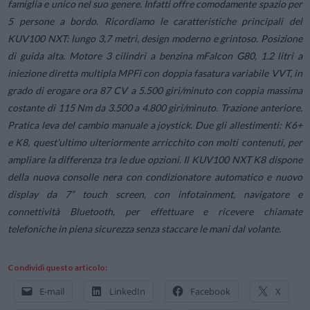
famiglia e unico nel suo genere. Infatti offre comodamente spazio per
5 persone a bordo. Ricordiamo le caratteristiche principali del
KUV100 NXT: lungo 3,7 metri, design moderno e grintoso. Posizione
di guida alta. Motore 3 cilindri a benzina mFalcon G80, 1.2 litri a
iniezione diretta multipla MPFi con doppia fasatura variabile VVT, in
grado di erogare ora 87 CV a 5.500 giri/minuto con coppia massima
costante di 115 Nm da 3.500 a 4.800 giri/minuto. Trazione anteriore.
Pratica leva del cambio manuale a joystick. Due gli allestimenti: K6+
e K8, quest’ultimo ulteriormente arricchito con molti contenuti, per
ampliare la differenza tra le due opzioni. Il KUV100 NXT K8 dispone
della nuova consolle nera con condizionatore automatico e nuovo
display da 7” touch screen, con infotainment, navigatore e
connettività Bluetooth, per effettuare e ricevere chiamate
telefoniche in piena sicurezza senza staccare le mani dal volante.
Condividi questo articolo:
E-mail
LinkedIn
Facebook
X