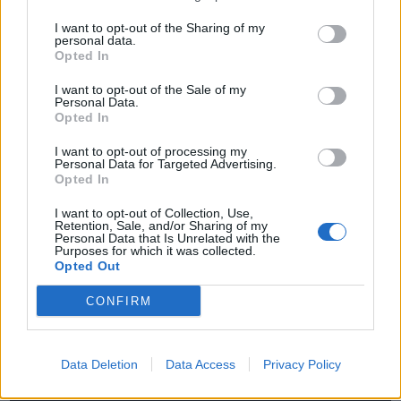
Pertanto anche nel 2021 Mahindra continuerà ad investire sul
I want to opt-out of the Sharing of my
personal data.
KUV100 NXT
come modello di punta, con aggiornamenti di prodotto
Opted In
e nuove iniziative promozionali. Continuano intanto, prorogate fino
I want to opt-out of the Sale of my
al 30 aprile, le attuali campagne promozionali “Formula Vantaggi
Personal Data.
Mahindra” e “Simply Buy Mahindra”, solo per veicoli in stock
Opted In
concessionari con omologazione Euro 6d-temp.
I want to opt-out of processing my
Personal Data for Targeted Advertising.
Opted In
MAHINDRA KUV100 NXT: highlights
I want to opt-out of Collection, Use,
Retention, Sale, and/or Sharing of my
Personal Data that Is Unrelated with the
Purposes for which it was collected.
Opted Out
CONFIRM
Data Deletion
Data Access
Privacy Policy