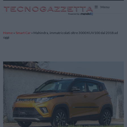
TecnoGazzetta
Menu
Home
»
Smart Car
»
Mahindra, immatricolati oltre 3000 KUV100 dal 2018 ad
oggi