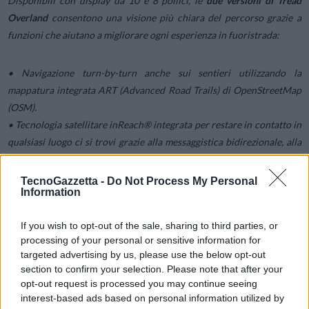
Disponibili con display da 10 e 8 pollici, le
due versioni di Tread
Overland
consentono una visione più chiara del percorso grazie a
funzioni che aiutano a migliorare ogni esperienza in fuoristrada:
• Navigazione turn-by-turn anche sui sentieri utilizzando la
mappatura integrata ART (Advanced Road Trails) di OpenStreetMap
(OSM).
• Tecnologia satellitare inReach® integrata per restare in contatto in
qualsiasi luogo ci si trovi grazie alla messaggistica bidirezionale, alla
condivisione della posizione e alla richiesta di soccorso (richiede un
abbonamento acquistabile separatamente).
TecnoGazzetta -
Do Not Process My Personal
Information
• Funzione Group Ride Tracking per seguire gli amici sul display del
Tread o dallo smartphone grazie all’App Garmin Tread.
If you wish to opt-out of the sale, sharing to third parties, or
• Cartografia topografica con mappe 3D per l’Europa, l’Africa
processing of your personal or sensitive information for
(incluso
Tracks4Africa
) e il Medio Oriente.
targeted advertising by us, please use the below opt-out
• Punti di interesse iOverlander™, ACSI™, Campercontact™ e Trailer’s
section to confirm your selection. Please note that after your
PARK™ per la ricerca di campeggi e aree di sosta.
opt-out request is processed you may continue seeing
• Immagini satellitari BirdsEye, scaricabili sul dispositivo senza costi
interest-based ads based on personal information utilized by