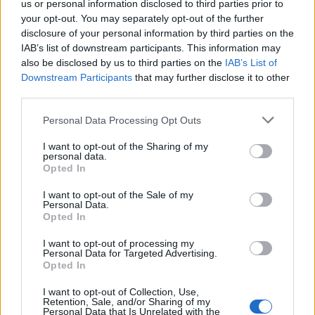
us or personal information disclosed to third parties prior to
aggiuntivi.
your opt-out. You may separately opt-out of the further
• Percorsi stradali personalizzati in base alle dimensioni e al peso del
disclosure of your personal information by third parties on the
veicolo.
IAB’s list of downstream participants. This information may
• App Garmin Tread per pianificare su smartphone i percorsi con le
also be disclosed by us to third parties on the
IAB’s List of
stesse mappe, profili e preferenze di percorso disponibili sul
Downstream Participants
that may further disclose it to other
third parties.
dispositivo Tread.
• Associazione con altri dispositivi off-road, compreso il Group Ride
Personal Data Processing Opt Outs
Tracker di Garmin, per il rilevamento della posizione e la
messaggistica predefinita via VHF.
I want to opt-out of the Sharing of my
personal data.
• Compatibilità con la digital box Garmin PowerSwitch™ per
Opted In
controllare gli accessori a 12 volt del veicolo dallo schermo del
I want to opt-out of the Sale of my
dispositivo.
Personal Data.
• Per l’ambito cinofilo, è disponibile l’associazione ad alcuni
Opted In
localizzatori GPS per cani, per monitorarne la posizione direttamente
I want to opt-out of processing my
dal veicolo.
Personal Data for Targeted Advertising.
Opted In
Il nuovo Garmin Tread XL Overland Edition è stato selezionato come
I want to opt-out of Collection, Use,
Retention, Sale, and/or Sharing of my
vincitore del CES 2022 Innovation Awards
e sarà esposto nello stand
Personal Data that Is Unrelated with the