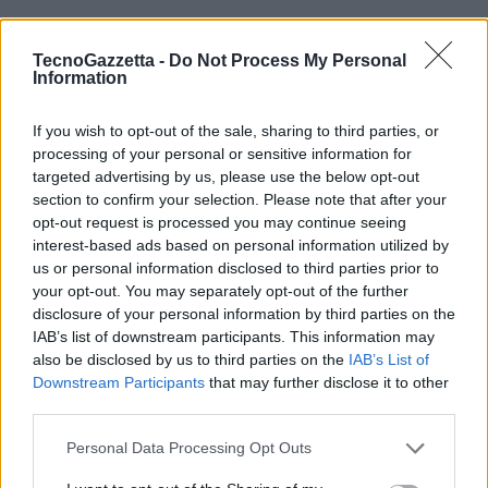
Alla guida in totale sicurezza
TecnoGazzetta -
Do Not Process My Personal
Non c’è nulla di più importante della consapevolezza di ciò che si sta
Information
facendo, a maggior ragione quando ci si trova alla guida di un veicolo.
Conoscere nel dettaglio, e con adeguato anticipo, ciò che ci si
If you wish to opt-out of the sale, sharing to third parties, or
troverà ad affrontare durante il viaggio è uno degli aspetti più
processing of your personal or sensitive information for
targeted advertising by us, please use the below opt-out
importanti per la sicurezza in auto. Grazie all’innovativa
funzione
section to confirm your selection. Please note that after your
Driver Insights
è possibile avere dati come il chilometraggio
opt-out request is processed you may continue seeing
previsto, i tempi di percorrenza e gli eventuali costi da sostenere nel
interest-based ads based on personal information utilized by
corso della giornata. Consente inoltre di evitare gli ingorghi grazie ad
us or personal information disclosed to third parties prior to
avvisi puntuali che suggeriscono strade alternative per aggirare i
your opt-out. You may separately opt-out of the further
disclosure of your personal information by third parties on the
lavori in corso e gli incidenti lungo il percorso.
IAB’s list of downstream participants. This information may
also be disclosed by us to third parties on the
IAB’s List of
Funzionalità per il piacere della guida
Downstream Participants
that may further disclose it to other
third parties.
Garmin DriveSmart 66 e DriveSmart 76 sono dotati di numerose
funzionalità che permettono di viaggiare in sicurezza e libertà. Tra
Personal Data Processing Opt Outs
queste, l’
applicazione Garmin Drive
che consente ai dispositivi di