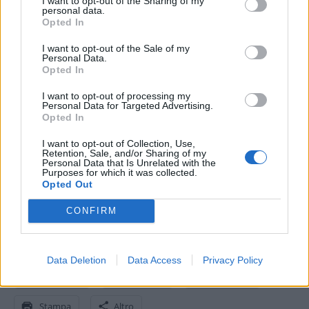
I want to opt-out of the Sharing of my
connettersi in modalità wireless con lo smartphone
per avere
personal data.
accesso a informazioni come il traffico in tempo reale, le condizioni
Opted In
meteo, la ricerca dei parcheggi, le notifiche dai social e molto altro
I want to opt-out of the Sale of my
ancora.
Personal Data.
Opted In
La nuova serie Garmin DriveSmart è disponibile nei migliori punti
I want to opt-out of processing my
Personal Data for Targeted Advertising.
vendita ad un
prezzo consigliato al pubblico
a partire da 209,99
Opted In
Euro.
I want to opt-out of Collection, Use,
Retention, Sale, and/or Sharing of my
Offerta
Personal Data that Is Unrelated with the
Purposes for which it was collected.
Opted Out
Le migliori offerte Garmin DriveSmart su Amazon.it
CONFIRM
Condividi questo articolo:
E-mail
LinkedIn
Facebook
X
Data Deletion
Data Access
Privacy Policy
Mastodon
Telegram
WhatsApp
Stampa
Altro