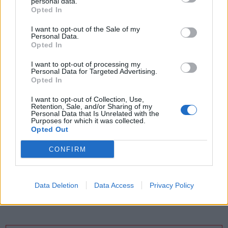
personal data.
Opted In
Vuoi ricevere gli aggiornamenti delle news di TecnoGazzetta?
Inserisci nome ed indirizzo E-Mail:
I want to opt-out of the Sale of my
Personal Data.
Opted In
I want to opt-out of processing my
Personal Data for Targeted Advertising.
Opted In
I want to opt-out of Collection, Use,
Retention, Sale, and/or Sharing of my
Acconsento al trattamento dei dati personali (
Info Privacy
)
Personal Data that Is Unrelated with the
Purposes for which it was collected.
Opted Out
CONFIRM
Data Deletion
Data Access
Privacy Policy