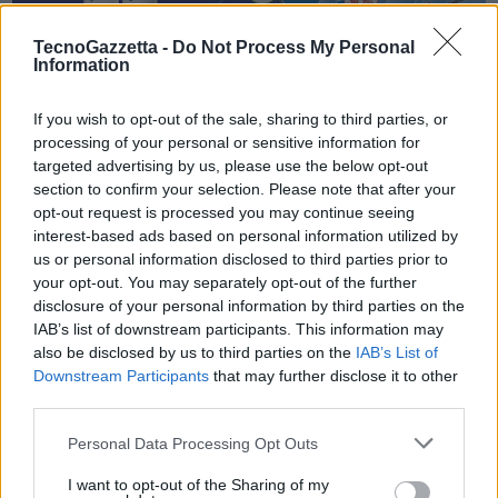
TecnoGazzetta -
Do Not Process My Personal
Information
If you wish to opt-out of the sale, sharing to third parties, or
“Per sostenere consumatori e aziende nel passaggio alla nuova
processing of your personal or sensitive information for
mobilità –
afferma Cardinali
– è assolutamente necessario rinnovare
targeted advertising by us, please use the below opt-out
almeno per il triennio 2022-2024 lo schema di incentivi per le
section to confirm your selection. Please note that after your
opt-out request is processed you may continue seeing
vetture
in essere fino allo scorso anno: uno strumento che ha
interest-based ads based on personal information utilized by
dimostrato nei fatti di aiutare l’ambiente, anche rinnovando il parco
us or personal information disclosed to third parties prior to
circolante.
your opt-out. You may separately opt-out of the further
disclosure of your personal information by third parties on the
IAB’s list of downstream participants. This information may
Condividi questo articolo:
also be disclosed by us to third parties on the
IAB’s List of
E-mail
LinkedIn
Facebook
X
Downstream Participants
that may further disclose it to other
third parties.
Mastodon
Telegram
WhatsApp
Personal Data Processing Opt Outs
Stampa
Altro
I want to opt-out of the Sharing of my