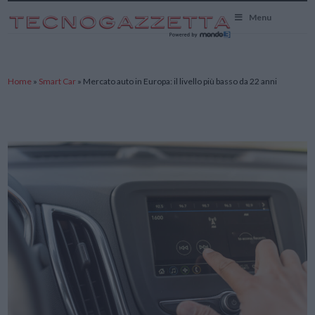
TecnoGazzetta
Menu
Home
»
Smart Car
»
Mercato auto in Europa: il livello più basso da 22 anni