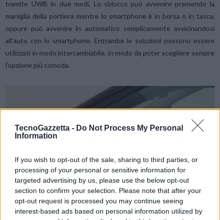
tramite UWB in due modi. Lo sblocco può avvenire premendo la
maniglia della portiera mentre lo smartphone è in borsa o in tasca,
oppure può avvenire in automatico semplicemente avvicinandosi
all’auto con lo smartphone. Entrambe le soluzioni possono essere
utilizzati in modo intercambiabile, in modo da poter scegliere sempre
l’opzione più comoda.
TecnoGazzetta -
Do Not Process My Personal
Information
If you wish to opt-out of the sale, sharing to third parties, or
processing of your personal or sensitive information for
targeted advertising by us, please use the below opt-out
section to confirm your selection. Please note that after your
opt-out request is processed you may continue seeing
interest-based ads based on personal information utilized by