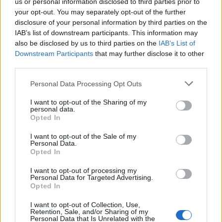
us or personal information disclosed to third parties prior to
your opt-out. You may separately opt-out of the further
disclosure of your personal information by third parties on the
Sono disponibili anche alcune utili funzioni che gli utenti possono
IAB’s list of downstream participants. This information may
utilizzare in remoto sul proprio dispositivo, come suonare il clacson o
also be disclosed by us to third parties on the
IAB’s List of
avviare l’auto prima di essere entrati nel veicolo, premendo il
Downstream Participants
that may further disclose it to other
pulsante del motore in Samsung Pass.
third parties.
Personal Data Processing Opt Outs
La chiave digitale può essere condivisa con
parenti e amici
I want to opt-out of the Sharing of my
personal data.
Opted In
I want to opt-out of the Sale of my
Personal Data.
Opted In
I want to opt-out of processing my
Personal Data for Targeted Advertising.
Opted In
I want to opt-out of Collection, Use,
Retention, Sale, and/or Sharing of my
Personal Data that Is Unrelated with the