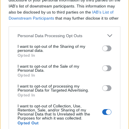
disclosure of your personal information by third parties on the
Pro, spesso annoverate tra le migliori nella loro categoria, offrono
IAB’s list of downstream participants. This information may
also be disclosed by us to third parties on the
IAB’s List of
prestazioni adeguate in tutte le diverse condizioni atmosferiche e
Downstream Participants
that may further disclose it to other
livelli di manovrabilità e potenza frenante eccezionali su neve e
third parties.
ghiaccio. Progettati e prodotti in Europa, questi pneumatici
presentano mescole e battistrada avanzati che garantiscono una
Personal Data Processing Opt Outs
trazione ottimale anche nelle situazioni più difficili.
I want to opt-out of the Sharing of my
personal data.
Opted In
Condividi questo articolo:
I want to opt-out of the Sale of my
E-mail
LinkedIn
Facebook
X
Personal Data.
Opted In
Mastodon
Telegram
WhatsApp
I want to opt-out of processing my
Personal Data for Targeted Advertising.
Stampa
Altro
Opted In
I want to opt-out of Collection, Use,
Vuoi ricevere gli aggiornamenti delle news di TecnoGazzetta?
Retention, Sale, and/or Sharing of my
Inserisci nome ed indirizzo E-Mail:
Personal Data that Is Unrelated with the
Purposes for which it was collected.
Opted Out