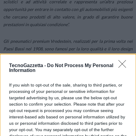
sciistici e ad attività correlate e rappresenta un’altra preziosa
opportunità per entrare in contatto con gli automobilisti più esigenti
che cercano prodotti di alto valore, in grado di garantire buone
prestazioni in qualsiasi condizione”.
Gli pneumatici premium Vredestein, realizzati per la prima volta nei
Paesi Bassi nel 1908, sono famosi per la loro qualità e il loro design
innovativo e sono stati particolarmente apprezzati nei segmenti degli
pneumatici invernali e all-season. Il marchio ha avviato la produzione
TecnoGazzetta -
Do Not Process My Personal
Information
degli pneumatici all-season all’inizio degli anni ’90 e rimane
all’avanguardia in questo settore. A dicembre 2022,
Apollo Tyres
ha
If you wish to opt-out of the sale, sharing to third parties, or
presentato il suo primo pneumatico per veicoli elettrici: Vredestein
processing of your personal or sensitive information for
Quatrac Pro EV. Questo prodotto nasce dal successo dei suoi
targeted advertising by us, please use the below opt-out
predecessori all-season a cui aggiunge una serie di nuove
section to confirm your selection. Please note that after your
caratteristiche che consentono di gestire al meglio la coppia elevata
opt-out request is processed you may continue seeing
interest-based ads based on personal information utilized by
e il peso, caratteristiche tipiche dei
veicoli elettrici moderni
.
us or personal information disclosed to third parties prior to
your opt-out. You may separately opt-out of the further
Le gamme di pneumatici invernali Vredestein Wintrac e Wintrac