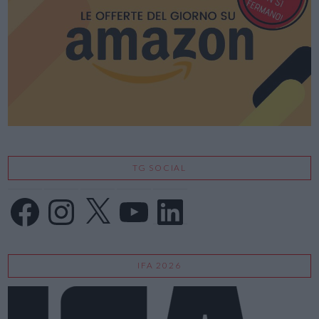
TG SOCIAL
Facebook
Instagram
X
YouTube
LinkedIn
IFA 2026