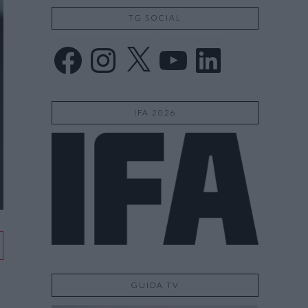
TG SOCIAL
Facebook
Instagram
X
YouTube
LinkedIn
IFA 2026
GUIDA TV