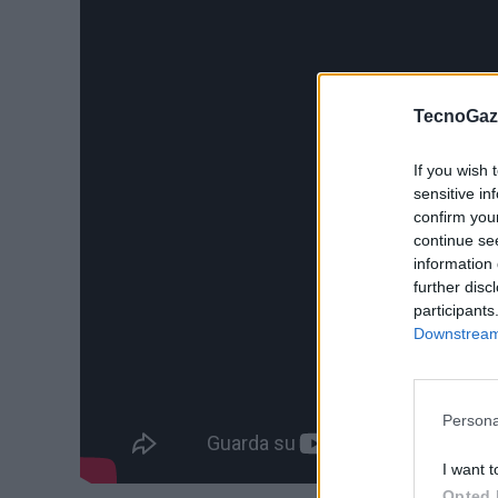
TecnoGazz
If you wish 
sensitive in
confirm you
continue se
information 
further disc
participants
Downstream 
Persona
I want t
Opted 