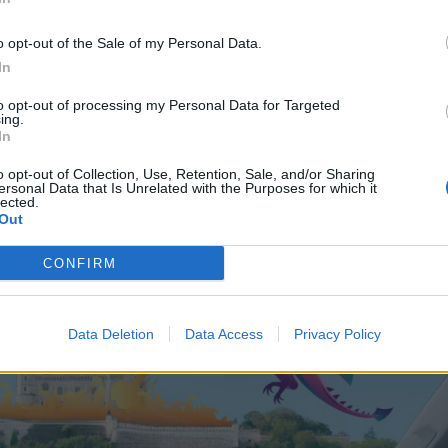
 rapporto più immediato con la propria vettura DS, diventando un ver
o opt-out of the Sale of my Personal Data.
o ancora più sicura e piacevole. Infatti, senza distogliere lo sguardo dall
In
 “OK IRIS” al DS IRIS SYSTEM o premendo l’apposito pulsante sul volante
to opt-out of processing my Personal Data for Targeted
e sistema, capace di soddisfare curiosità e necessità che sopraggiungesser
ing.
à italiana ricca di storia, come Roma o Firenze, si potrebbe chiedere qual
In
ncare le opere conservate in quella pinacoteca o di illustrare le più raffinat
o opt-out of Collection, Use, Retention, Sale, and/or Sharing
nate il numero di argomenti che si possono affrontare grazie al support
ersonal Data that Is Unrelated with the Purposes for which it
lected.
Out
CONFIRM
Data Deletion
Data Access
Privacy Policy