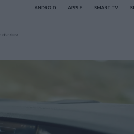
ANDROID
APPLE
SMART TV
S
me funziona