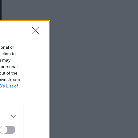
sonal or
ection to
ou may
 personal
out of the
 downstream
B’s List of