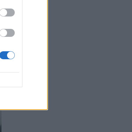
o
a
.
o
i
e
o