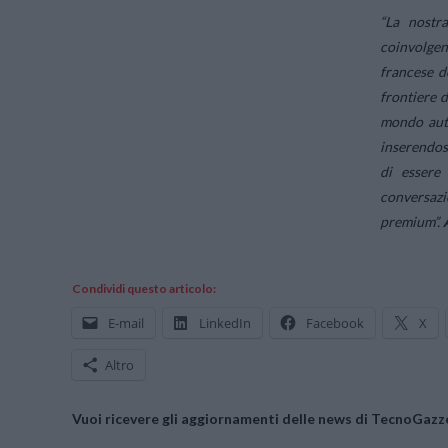
“La nostr
coinvolgent
francese d
frontiere 
mondo auto
inserendosi
di essere 
conversazio
premium”.
Condividi questo articolo:
E-mail
LinkedIn
Facebook
X
Altro
Vuoi ricevere gli aggiornamenti delle news di TecnoGazze