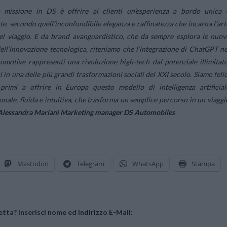
a missione in DS è offrire ai clienti un’esperienza a bordo unica 
e, secondo quell’inconfondibile eleganza e raffinatezza che incarna l’art
el viaggio. E da brand avanguardistico, che da sempre esplora le nuov
dell’innovazione tecnologica, riteniamo che l’integrazione di ChatGPT ne
motive rappresenti una rivoluzione high-tech dal potenziale illimitato
 in una delle più grandi trasformazioni sociali del XXI secolo. Siamo felic
primi a offrire in Europa questo modello di intelligenza artificial
nale, fluida e intuitiva, che trasforma un semplice percorso in un viaggi
Alessandra Mariani Marketing manager DS Automobiles
Mastodon
Telegram
WhatsApp
Stampa
tta? Inserisci nome ed indirizzo E-Mail: