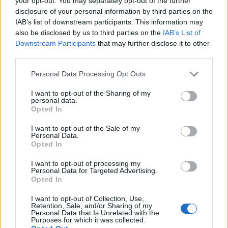
your opt-out. You may separately opt-out of the further
disclosure of your personal information by third parties on the
IAB’s list of downstream participants. This information may
Pagamento:
also be disclosed by us to third parties on the
IAB’s List of
Downstream Participants
that may further disclose it to other
Cambio metodo di pagamento semplificato: interfaccia più facile
third parties.
per modificare e aggiornare i metodi di pagamento.
Personal Data Processing Opt Outs
Metodi di pagamento aggiuntivi: possibilità di utilizzare Apple Pay o
I want to opt-out of the Sharing of my
personal data.
Google Pay, oltre agli altri pagamento disponibili.
Opted In
I want to opt-out of the Sale of my
Notifica di scadenza carte di credito: gli utenti verranno avvisati con
Personal Data.
Opted In
un mese di anticipo quando la loro carta di credito sta per scadere.
I want to opt-out of processing my
Personal Data for Targeted Advertising.
Account:
Opted In
I want to opt-out of Collection, Use,
Veicolo temporaneo: possibilità di aggiungere e programmare la
Retention, Sale, and/or Sharing of my
Personal Data that Is Unrelated with the
rimozione di veicoli temporanei, ad esempio auto a noleggio, al fine di
Purposes for which it was collected.