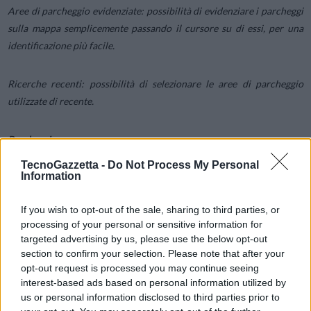
Aree di parcheggio evidenziate: possibilità di evidenziare i parcheggi
sulla mappa semplicemente passando il cursore su di essi, per una
identificazione più facile.
Ricerche recenti: possibilità di selezionare le aree di parcheggio
utilizzate di recente.
Parcheggio:
TecnoGazzetta -
Do Not Process My Personal
Information
Sosta in simultanea: sarà possibile gestire due sessioni di parcheggio
in esecuzione simultanea.
If you wish to opt-out of the sale, sharing to third parties, or
processing of your personal or sensitive information for
Limiti di tempo: indicazione del tempo massimo e minimo di
targeted advertising by us, please use the below opt-out
parcheggio già durante l’impostazione della durata della sosta.
section to confirm your selection. Please note that after your
opt-out request is processed you may continue seeing
interest-based ads based on personal information utilized by
CameraPark: possibilità di segnalare e ottenere assistenza
us or personal information disclosed to third parties prior to
direttamente nell’app.