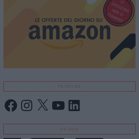
TG SOCIAL
Facebook
Instagram
X
YouTube
LinkedIn
IFA 2026