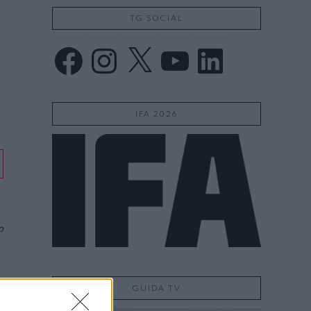
TG SOCIAL
Facebook
Instagram
X
YouTube
LinkedIn
IFA 2026
o
i
GUIDA TV