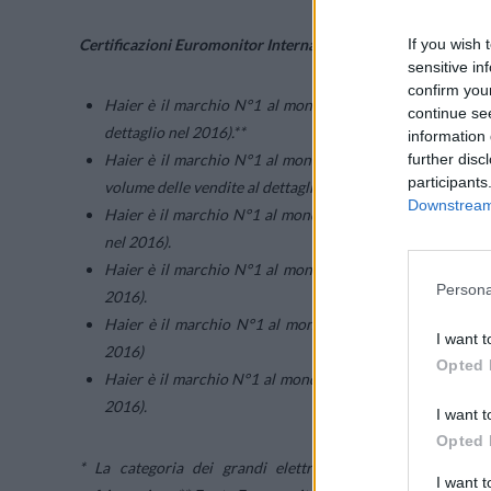
If you wish 
Certificazioni Euromonitor International per il 2016: Haier n
sensitive in
confirm you
Haier è il marchio N°1 al mondo nel mercato dei grandi 
continue se
dettaglio nel 2016).**
information 
further disc
Haier è il marchio N°1 al mondo nel mercato dei prodotti
participants
volume delle vendite al dettaglio nel 2016).
Downstream 
Haier è il marchio N°1 al mondo nel mercato della refrig
nel 2016).
Haier è il marchio N°1 al mondo nel mercato dei congelat
Persona
2016).
Haier è il marchio N°1 al mondo nel mercato delle lavatr
I want t
2016)
Opted 
Haier è il marchio N°1 al mondo nel mercato delle vino c
2016).
I want t
Opted 
* La categoria dei grandi elettrodomestici include lavast
I want 