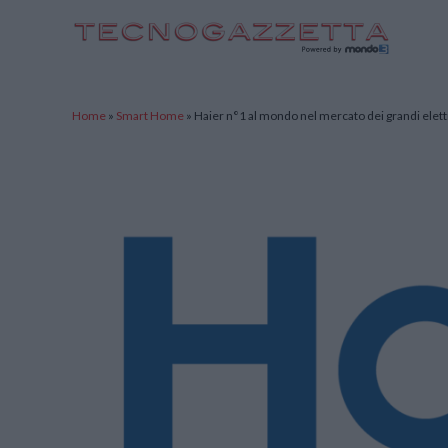
TecnoGazzetta
Home
»
Smart Home
»
Haier n°1 al mondo nel mercato dei grandi elet