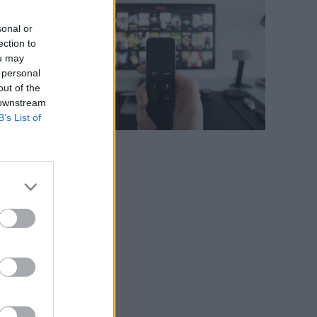
sonal or
ection to
ou may
l
 personal
out of the
 downstream
l
B’s List of
o
l
l
l
a