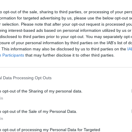
to opt-out of the sale, sharing to third parties, or processing of your per
°1 nelle seguenti categorie:
formation for targeted advertising by us, please use the below opt-out s
r selection. Please note that after your opt-out request is processed y
elettrodomestici* (quota del 10,3% calcolata sul volume delle vendite a
eing interest-based ads based on personal information utilized by us or
disclosed to third parties prior to your opt-out. You may separately opt-
losure of your personal information by third parties on the IAB’s list of
 connessi per la climatizzazione dell’aria (quota del 23,6% calcolata su
. This information may also be disclosed by us to third parties on the
IA
Participants
that may further disclose it to other third parties.
erazione (quota del 16,8% calcolata sul volume delle vendite al dettagli
ori (quota del 21,5% calcolata sul volume delle vendite al dettaglio ne
l Data Processing Opt Outs
ici (quota del 14,4% calcolata sul volume delle vendite al dettaglio ne
o opt-out of the Sharing of my personal data.
In
antine (quota del 8,5% calcolata sul volume delle vendite al dettaglio ne
o opt-out of the Sale of my Personal Data.
In
oviglie, lavatrici, asciugatrici, forni, microonde e apparecchi per l
to opt-out of processing my Personal Data for Targeted