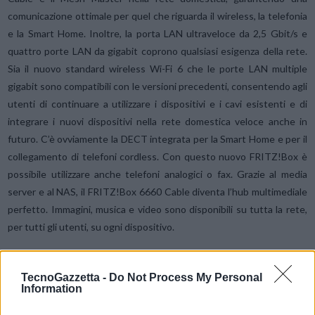
comunicazione ottimale per quel che riguarda il wireless, la telefonia
e la Smart Home. Inoltre, la porta LAN ultraveloce da 2,5 Gbit/s e
quattro porte LAN da gigabit coprono qualsiasi esigenza della rete.
Sia il nuovo standard wireless Wi-Fi 6 che le porte LAN multiple
gigabit sono compatibili con le versioni precedenti, consentendo agli
utenti di continuare a utilizzare i dispositivi e i cavi esistenti e di
integrare i nuovi dispositivi nella rete domestica veloce anche in
futuro. C’è ovviamente la DECT integrata per la Smart Home e per il
collegamento di telefoni cordless. Con questo nuovo FRITZ!Box è
possibile utilizzare anche telefoni analogici o fax. Grazie al media
server e al NAS, il FRITZ!Box 6660 Cable diventa l’hub multimediale
perfetto. Immagini, musica e video sono disponibili su tutta la rete,
per tutti gli utenti, su ogni dispositivo.
Il primo router all-in-one al mondo per 5G e LTE con Mesh Wi-Fi
TecnoGazzetta -
Do Not Process My Personal
e Smart Home
Con il FRITZ Box 6850 5G, AVM presenta il primo
Information
router all-in-one al mondo per la nuova generazione di comunicazioni