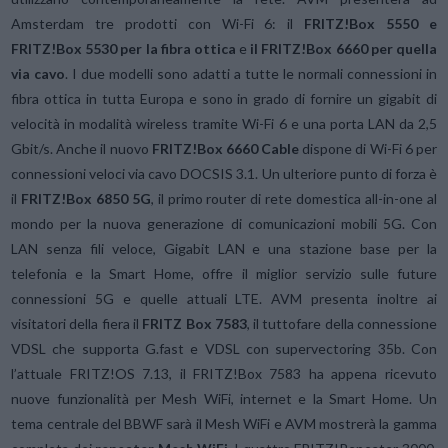
Amsterdam tre prodotti con Wi-Fi 6: il
FRITZ!Box 5550 e
FRITZ!Box 5530 per la fibra ottica
e
il FRITZ!Box 6660 per quella
via cavo
. I due modelli sono adatti a tutte le normali connessioni in
fibra ottica in tutta Europa e sono in grado di fornire un gigabit di
velocità in modalità wireless tramite Wi-Fi 6 e una porta LAN da 2,5
Gbit/s. Anche il nuovo
FRITZ!Box 6660 Cable
dispone di Wi-Fi 6 per
connessioni veloci via cavo DOCSIS 3.1. Un ulteriore punto di forza è
il
FRITZ!Box 6850 5G
, il primo router di rete domestica all-in-one al
mondo per la nuova generazione di comunicazioni mobili 5G. Con
LAN senza fili veloce, Gigabit LAN e una stazione base per la
telefonia e la Smart Home, offre il miglior servizio sulle future
connessioni 5G e quelle attuali LTE. AVM presenta inoltre ai
visitatori della fiera il
FRITZ Box 7583
, il tuttofare della connessione
VDSL che supporta G.fast e VDSL con supervectoring 35b. Con
l’attuale FRITZ!OS 7.13, il FRITZ!Box 7583 ha appena ricevuto
nuove funzionalità per Mesh WiFi, internet e la Smart Home. Un
tema centrale del BBWF sarà il Mesh WiFi e AVM mostrerà la gamma