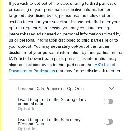
mobili. Il nuovo FRITZ!Box per 5G supporta le bande 5G nel range
If you wish to opt-out of the sale, sharing to third parties, or
sotto i 6 GHz e le attuali bande LTE in Europa. Dotato di una
processing of your personal or sensitive information for
targeted advertising by us, please use the below opt-out
connessione 5G/LTE, offre agli utenti alte prestazioni grazie ad una
section to confirm your selection. Please note that after your
veloce LAN wireless dual-band, con telefonia e una varietà di opzioni
opt-out request is processed you may continue seeing
di connessione per la rete cablata. Sono presenti inoltre quattro
interest-based ads based on personal information utilized by
porte LAN gigabit e una porta USB veloce. Con la base DECT e il
us or personal information disclosed to third parties prior to
collegamento per telefoni analogici, il FRITZ!Box 6850 5G offre
your opt-out. You may separately opt-out of the further
all’utente una centrale operativa per la Smart Home e la telefonia
disclosure of your personal information by third parties on the
IAB’s list of downstream participants. This information may
cordless. Grazie al FRITZ Box 6850 5G, la ben nota funzionalità e
also be disclosed by us to third parties on the
IAB’s List of
flessibilità di un FRITZ Box come Mesh Master nella rete è
Downstream Participants
that may further disclose it to other
disponibile per l’utente nelle reti LAN wireless, telefonia, Smart
third parties.
Home e 5G. Inoltre, le versatili funzioni come firewall, parental
Personal Data Processing Opt Outs
control, accesso guest wireless e accesso remoto possono essere
utilizzate tramite la porta 5G/LTE. Il nuovo standard di
I want to opt-out of the Sharing of my
comunicazione mobile offre agli utenti una larghezza di banda di oltre
personal data.
Opted In
2 Gbit/s e una latenza ridotta. Questo rende il FRITZ!Box 6850 5G
particolarmente attraente per l’utilizzo con applicazioni real-time
I want to opt-out of the Sale of my
Personal Data.
come la realtà virtuale e il gaming.
Opted In