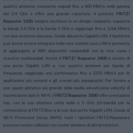
quattro antenne, trasmette segnali fino a 600 Mbit/s nella gamma
dei 2,4 GHz e offre una grande copertura. Il potente
FRITZ!
Repeater 1200
, sempre racchiuso in un design compatto, supporta
la banda 2.4 GHz e la banda 5 GHz e raggiunge fino a 1266 Mbit/s
con due antenne ciascuna. Grazie alla porta Gigabit LAN, il ripetitore
può anche essere integrato nella rete tramite cavo LAN e permette
di aggiungere al WiFi dispositivi compatibili con la rete come i
ricevitori multimediali. Anche il
FRITZ! Repeater 2400
è dotato di
una porta Gigabit LAN e, con quattro antenne per banda di
frequenza, raggiunge una performance fino a 2333 Mbit/s per le
applicazioni più pesanti e gli scenari più impegnativi. Per fornire a
uno spazio abitativo più grande della media elevatissime velocità di
trasmissione dati in Wi-Fi, il
FRITZ!Repeater 3000
offre prestazioni
top, con la sua ulteriore unità radio a 5 GHz (tri-banda) per la
connessione al FRITZ!Box e le sue due porte Gigabit LAN. Grazie al
Wi-Fi Protected Setup (WPS), tutti i ripetitori FRITZ!Repeaters
possono essere utilizzati con router wireless di altri produttori.