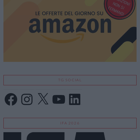
TG SOCIAL
Facebook
Instagram
X
YouTube
LinkedIn
IFA 2026