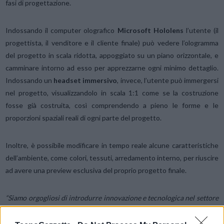
fasi di progettazione.
Indossando il computer olografico
Microsoft Hololens
l’utente (il
progettista, il venditore e il cliente finale) può vedere l’ologramma
del progetto in scala ridotta, appoggiato su un piano orizzontale, e
camminare intorno ad esso per apprezzarne ogni minimo dettaglio.
Indossando un
headset immersivo
, invece, l’utente può immergersi
nel progetto, visualizzandolo in scala 1:1 come se la costruzione
fosse già costruita, così comprendendo a pieno le forme e le
proporzioni spaziali reali di ogni parte del progetto.
Inoltre, è possibile modificare in tempo reale alcune caratteristiche
dell’ambiente, come colori, tessuti, arredamento interno, per riuscire
ad avere una preview esclusiva del proprio progetto finale.
“Siamo orgogliosi di introdurre innovazione e tecnologica nel settore
delle costruzioni in legno
– spiega Peter Rubner, presidente Gruppo
Rubner-
La collaborazione con player di calibro internazionale quali