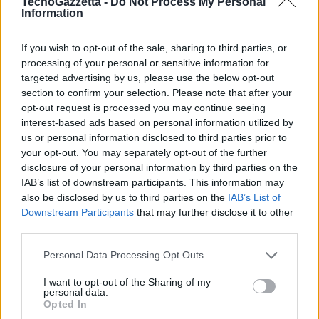
TecnoGazzetta -
Do Not Process My Personal
Information
Würth Italia e il suo partner tecnologico Hevolus Innovation, che è
partner worldwide di Microsoft, ci permette di cavalcare le
If you wish to opt-out of the sale, sharing to third parties, or
potenzialità delle tecnologie d’avanguardia e sfruttare al meglio tutte
processing of your personal or sensitive information for
le immense opportunità offerte dalla Mixed Reality, per offrire a
targeted advertising by us, please use the below opt-out
progettisti e clienti esperienze indimenticabili e introdurre gli edifici
section to confirm your selection. Please note that after your
in legno nell’attuale mondo 4.0”.
opt-out request is processed you may continue seeing
interest-based ads based on personal information utilized by
us or personal information disclosed to third parties prior to
your opt-out. You may separately opt-out of the further
Condividi questo articolo:
disclosure of your personal information by third parties on the
E-mail
LinkedIn
Facebook
X
IAB’s list of downstream participants. This information may
also be disclosed by us to third parties on the
IAB’s List of
Mastodon
Telegram
WhatsApp
Downstream Participants
that may further disclose it to other
third parties.
Stampa
Altro
Personal Data Processing Opt Outs
Vuoi ricevere gli aggiornamenti delle news di TecnoGazzetta?
I want to opt-out of the Sharing of my
personal data.
Inserisci nome ed indirizzo E-Mail:
Opted In