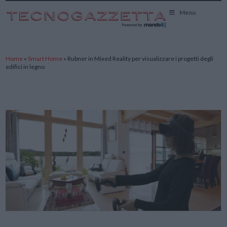
TecnoGazzetta
Menu
Home
»
Smart Home
»
Rubner in Mixed Reality per visualizzare i progetti degli
edifici in legno