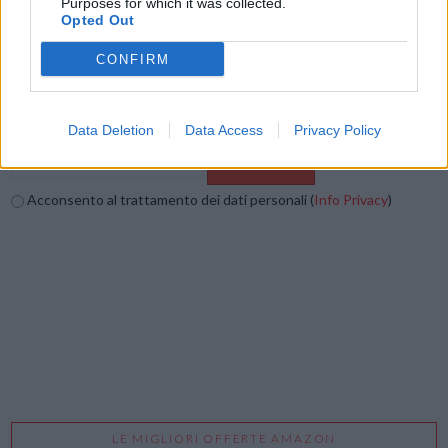
Purposes for which it was collected.
Vuoi ricevere gli aggiornamenti delle news di TecnoGazzetta?
Opted Out
Inserisci nome ed indirizzo E-Mail:
CONFIRM
Data Deletion
Data Access
Privacy Policy
Acconsento al trattamento dei dati personali (
Info Privacy
)
LE MIGLIORI OFFERTE AMAZON