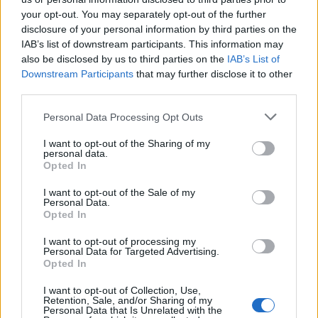
enti di ricerca e istituti di tutto il mondo per la sua tecnologia
your opt-out. You may separately opt-out of the further
brevettata
Plasmacluster Ion Technology
, utilizzata già nei
disclosure of your personal information by third parties on the
IAB’s list of downstream participants. This information may
purificatori d’aria della serie UA-HG e UA-HD. Sharp lavora
also be disclosed by us to third parties on the
IAB’s List of
costantemente a soluzioni innovative per soddisfare le esigenze dei
Downstream Participants
that may further disclose it to other
suoi clienti.
third parties.
Personal Data Processing Opt Outs
Prezzi e disponibilità
Il purificatore d’aria Sharp UA-PE30E-WB sarà disponibile a partire
I want to opt-out of the Sharing of my
personal data.
da marzo 2021 a un prezzo di vendita raccomandato di
139,00€
Opted In
I want to opt-out of the Sale of my
Condividi questo articolo:
Personal Data.
Opted In
E-mail
LinkedIn
Facebook
X
I want to opt-out of processing my
Personal Data for Targeted Advertising.
Mastodon
Telegram
WhatsApp
Opted In
Stampa
Altro
I want to opt-out of Collection, Use,
Retention, Sale, and/or Sharing of my
Personal Data that Is Unrelated with the