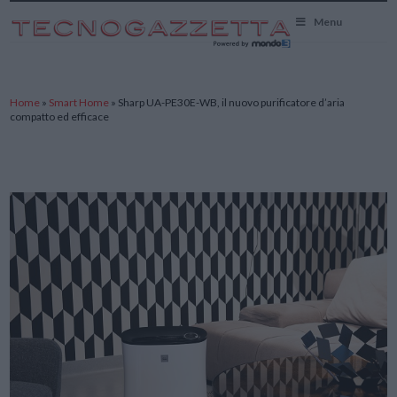
TecnoGazzetta
Menu
Home
»
Smart Home
»
Sharp UA-PE30E-WB, il nuovo purificatore d’aria
compatto ed efficace