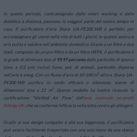
In questo periodo, contrassegnato dallo smart working e dalla
didattica a distanza, passiamo la maggior parte del nostro tempo in
casa. Il purificatore d’aria Sharp UA-PE30E-WB è perfetto per
accompagnare gli utenti nella vita di tutti i giorni, in quanto assicura
aria pulita e salubre nell’ambiente domestico. Grazie a un filtro a due
stadi, composto da un pre-filtro e da un filtro HEPA, il purificatore è
in grado di eliminare sino al
99.97 percento
delle particelle di sporco
(sino a 0.3 µm) inclusi fumo, peli di animali, particelle disperse
3
nell’aria e smog. Con un flusso d’aria di 60-180 m
all’ora, Sharp UA-
PE30E-WB purifica in modo efficace e silenzioso stanze di
2
dimensioni sino a 21 m
. Questo modello ha inoltre ricevuto la
certificazione “
Verified Air Flow
” dall’
ente nazionale no-profit
Allergy UK
, che ne conferma l’efficacia nella lotta contro gli allergeni.
Grazie al suo design compatto e alla sua leggerezza, il purificatore
può essere facilmente trasportato con una sola mano da una stanza