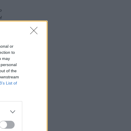
o
l
e
sonal or
a
ection to
e
ou may
 personal
out of the
 downstream
l
B’s List of
r
a
o
e