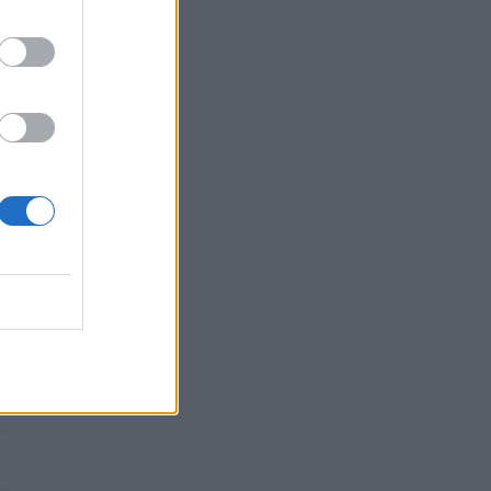
l
o
e
a
e
i
o