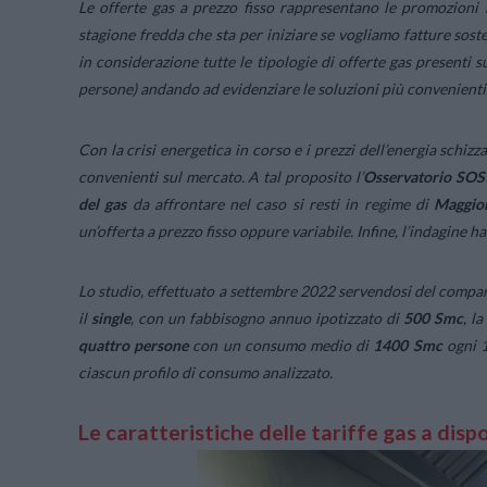
Le offerte gas a prezzo fisso rappresentano le promozioni 
stagione fredda che sta per iniziare se vogliamo fatture sosten
in considerazione tutte le tipologie di offerte gas presenti s
persone) andando ad evidenziare le soluzioni più convenienti
Con la crisi energetica in corso e i prezzi dell’energia schizza
convenienti sul mercato. A tal proposito l’
Osservatorio SOSta
del gas
da affrontare nel caso si resti in regime di
Maggio
un’offerta a prezzo fisso oppure variabile. Infine, l’indagine
Lo studio, effettuato a settembre 2022 servendosi del compa
il
single
, con un fabbisogno annuo ipotizzato di
500
Smc
, l
quattro persone
con un consumo medio di
1400
Smc
ogni 1
ciascun profilo di consumo analizzato.
Le caratteristiche delle tariffe gas a dis