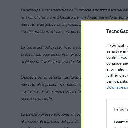
La principale caratteristica delle
offerte a prezzo fisso del 
in €/Smc) che viene
bloccato per un lungo periodo di tem
mercato energetico all’ingrosso, avendo aderito a un’offerta 
TecnoGazz
condizioni contrattuali fino alla fine del periodo promozional
If you wish 
La “garanzia” del prezzo fisso e bloccato comporta, però, alc
sensitive in
prezzo fisso oggi disponibili prevedono, come confermano i da
confirm you
di Maggior Tutela, ipotizzando che il prezzo del gas non subis
continue se
information 
further disc
Questo tipo di offerta risulta anche meno conveniente rispet
participants
mercato all’ingrosso non oscilli molto nei prossimi 12 mes
Downstream 
contare su di un prezzo fisso e bloccato per un lungo periodo
nel breve periodo.
Persona
Le
tariffe a prezzo variabile
, invece, permettono di ridurre al 
al prezzo all’ingrosso del gas
. Se il mercato del gas all’ingr
I want t