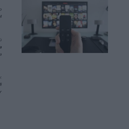
o
4
ù
a
a
:
i
r