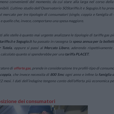
meno convenienti del momento, da cui stare alla larga nel corso della
ibili. L’ultimo studio dell’Osservatorio SOStariffe.it e Segugio.it ha pres
ul mercato per tre tipologie di consumatori (single, coppia e famiglia di 
 e quelle che, invece, comportano una spesa maggiore.
ti alle stelle è quanto mai urgente analizzare le tipologie di tariffe gas pi
riffe.it e Segugio.it
ha passato in rassegna la
spesa annua per la bollett
r
Tutela
, oppure si passi al
Mercato
Libero
, aderendo rispettivamente 
 ha calcolato quanto si spenderebbe per una
tariffa
PLACET
.
ratore di
offerte gas
, prende in considerazione tre profili-tipo di consumo
a
coppia
, che invece necessita di
800
Smc
ogni anno e infine la
famiglia d
2 mesi. I dati dell’indagine tengono conto dell’offerta più economica pe
posizione dei consumatori