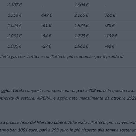
1.107 €
–
1.904 €
–
1.556 €
449 €
2.665 €
761 €
1.046 €
-61 €
1.824 €
-80 €
1.053 €
-54 €
1.795 €
-109 €
1.080 €
-27 €
1.862 €
-42 €
letta gas che si ottiene con l’offerta più economica per il profilo di
ggior Tutela
comporta una spesa annua pari a
708
euro
. In questo caso, 
Authority di settore, ARERA, e aggiornato mensilmente da ottobre 2022
fa a prezzo fisso del Mercato Libero
. Aderendo all’offerta più convenient
i anno ben
1001
euro
, pari a 293 euro in più rispetto alla somma sostenut