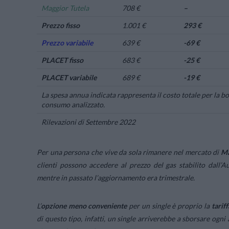
Maggior Tutela
708 €
–
Prezzo fisso
1.001 €
293 €
Prezzo variabile
639 €
-69 €
PLACET fisso
683 €
-25 €
PLACET variabile
689 €
-19 €
La spesa annua indicata rappresenta il costo totale per la bol
consumo analizzato.
Rilevazioni di Settembre 2022
Per una persona che vive da sola rimanere nel mercato di
Ma
clienti possono accedere al prezzo del gas stabilito dall’
mentre in passato l’aggiornamento era trimestrale.
L’
opzione meno conveniente
per
un single è proprio la
tarif
di questo tipo, infatti, un single arriverebbe a sborsare ogn