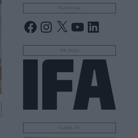
TG SOCIAL
Facebook
Instagram
X
YouTube
LinkedIn
IFA 2026
GUIDA TV