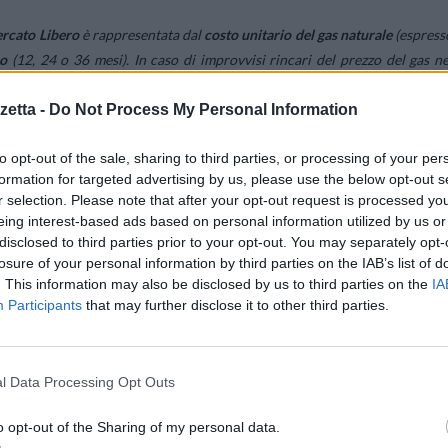
Mercato Libero
è rappresentata dal
costo unitario del gas naturale
(espress
po
(12, 24 o 36 mesi). In caso di improvvisi rincari del prezzo del gas ne
a prezzo fisso, il cliente finale continuerà a pagare come stabilito dall
etta -
Do Not Process My Personal Information
e.
to opt-out of the sale, sharing to third parties, or processing of your per
uni inconvenienti nel contesto attuale del mercato energetico. Le tariffe 
formation for targeted advertising by us, please use the below opt-out s
ti dell’indagine, una spesa annuale superiore rispetto a quella del regim
r selection. Please note that after your opt-out request is processed y
ca significative variazioni nel corso del prossimo anno.
eing interest-based ads based on personal information utilized by us or
disclosed to third parties prior to your opt-out. You may separately opt-
losure of your personal information by third parties on the IAB’s list of
to alle offerte a prezzo variabile, a patto che il costo dell’energia su
. This information may also be disclosed by us to third parties on the
IA
i. Infine, risultano anche meno economiche delle offerte PLACET. Pote
Participants
that may further disclose it to other third parties.
 di tempo, quindi, protegge dai rincari ma si traduce in una spesa più alt
l Data Processing Opt Outs
minimo la spesa per le bollette nel breve periodo grazie all’
accesso dirett
osso resta stabile o fa registrare un calo delle quotazioni, inoltre, quest
o opt-out of the Sharing of my personal data.