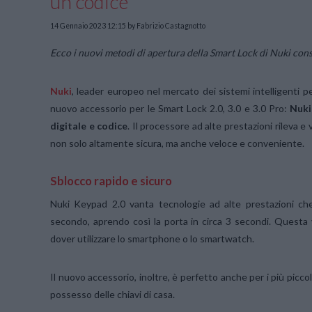
un codice
14 Gennaio 2023 12:15
by Fabrizio Castagnotto
Ecco i nuovi metodi di apertura della Smart Lock di Nuki cons
Nuki
, leader europeo nel mercato dei sistemi intelligenti p
nuovo accessorio per le Smart Lock 2.0, 3.0 e 3.0 Pro:
Nuki
digitale e codice
. Il processore ad alte prestazioni rileva
non solo altamente sicura, ma anche veloce e conveniente.
Sblocco rapido e sicuro
Nuki Keypad 2.0 vanta tecnologie ad alte prestazioni che
secondo, aprendo così la porta in circa 3 secondi. Questa 
dover utilizzare lo smartphone o lo smartwatch.
Il nuovo accessorio, inoltre, è perfetto anche per i più piccol
possesso delle chiavi di casa.