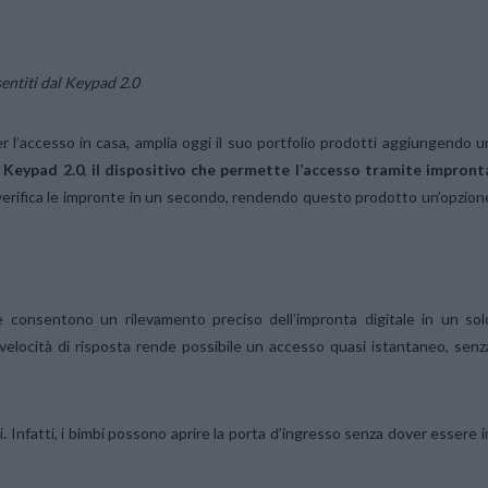
entiti dal Keypad 2.0
er l’accesso in casa, amplia oggi il suo portfolio prodotti aggiungendo u
 Keypad 2.0
,
il dispositivo che permette l’accesso tramite impront
 e verifica le impronte in un secondo, rendendo questo prodotto un’opzion
 consentono un rilevamento preciso dell’impronta digitale in un sol
velocità di risposta rende possibile un accesso quasi istantaneo, senz
i. Infatti, i bimbi possono aprire la porta d’ingresso senza dover essere i