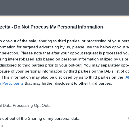
a evoluzione. Al fine di garantire che l’accesso avvenga sempre in mod
viene aggiunta al registro. In questo modo, anche la più leggera modific
etta -
Do Not Process My Personal Information
anche le impronte dei più piccoli, che cambiano rapidamente, vengon
nte il lettore di impronte digitali.
to opt-out of the sale, sharing to third parties, or processing of your per
formation for targeted advertising by us, please use the below opt-out s
r selection. Please note that after your opt-out request is processed y
eing interest-based ads based on personal information utilized by us or
disclosed to third parties prior to your opt-out. You may separately opt-
losure of your personal information by third parties on the IAB’s list of
. This information may also be disclosed by us to third parties on the
IA
Participants
that may further disclose it to other third parties.
l Data Processing Opt Outs
o opt-out of the Sharing of my personal data.
In