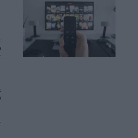
n
a
e
o
a
n