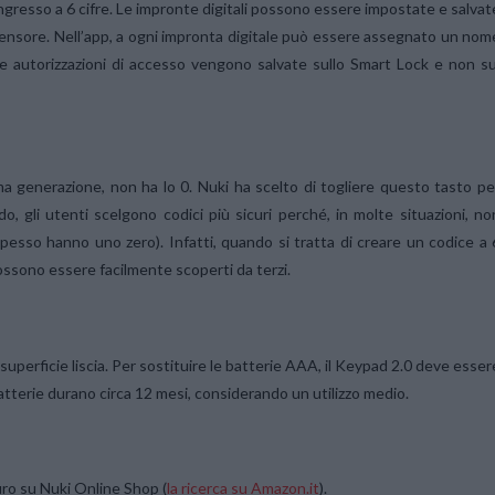
 ingresso a 6 cifre. Le impronte digitali possono essere impostate e salvat
 sensore. Nell’app, a ogni impronta digitale può essere assegnato un nom
e autorizzazioni di accesso vengono salvate sullo Smart Lock e non su
ma generazione, non ha lo 0. Nuki ha scelto di togliere questo tasto pe
, gli utenti scelgono codici più sicuri perché, in molte situazioni, no
pesso hanno uno zero). Infatti, quando si tratta di creare un codice a 
 possono essere facilmente scoperti da terzi.
perficie liscia. Per sostituire le batterie AAA, il Keypad 2.0 deve esser
batterie durano circa 12 mesi, considerando un utilizzo medio.
uro su
Nuki Online Shop (
la ricerca su Amazon.it
).