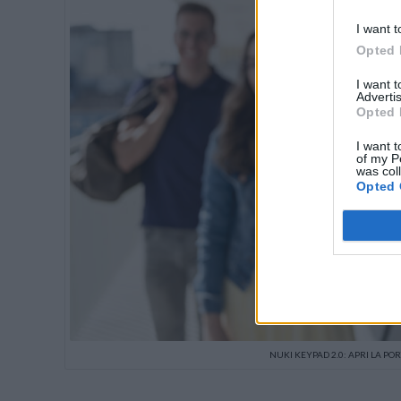
I want t
Opted 
I want 
Advertis
Opted 
I want t
of my P
was col
Opted 
NUKI KEYPAD 2.0: APRI LA PO