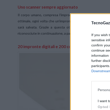
Uno scanner sempre aggiornato
Il corpo umano, compresa l’impronta digitale, è in continu
ottimale, ogni volta che un’impronta salvata viene rilevata 
TecnoGazz
sarà salvata. Grazie a questa ottimizzazione continua, 
riconosciute in continuazione, a patto che utilizzino regolarme
If you wish 
sensitive in
confirm you
20 impronte digitali e 200 codici
continue se
information 
further disc
participants
Downstream 
Persona
I want t
Opted 