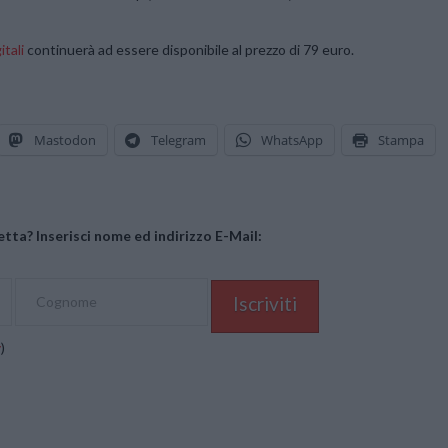
tali
continuerà ad essere disponibile al prezzo di 79 euro.
Mastodon
Telegram
WhatsApp
Stampa
tta? Inserisci nome ed indirizzo E-Mail:
y
)