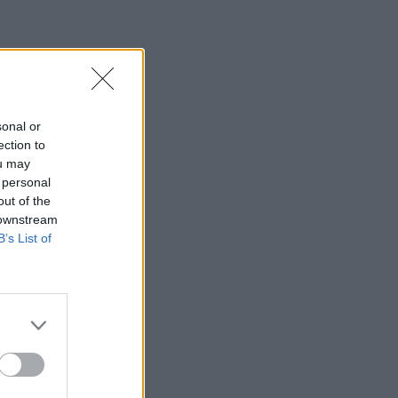
o
a
o
sonal or
ection to
ou may
 personal
out of the
 downstream
B’s List of