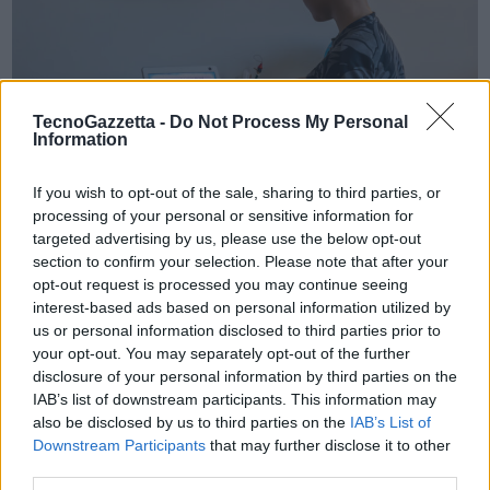
TecnoGazzetta -
Do Not Process My Personal
Information
If you wish to opt-out of the sale, sharing to third parties, or
processing of your personal or sensitive information for
targeted advertising by us, please use the below opt-out
section to confirm your selection. Please note that after your
Aprire l’App Alexa.
opt-out request is processed you may continue seeing
Cliccare su Altro, selezionare Routine e toccare l’icona (+).
interest-based ads based on personal information utilized by
Dopo aver inserito le impostazioni, cliccare su ‘Attiva’: la Routine
us or personal information disclosed to third parties prior to
è subito pronta all’uso.
your opt-out. You may separately opt-out of the further
disclosure of your personal information by third parties on the
IAB’s list of downstream participants. This information may
A partire dal
buongiorno
, i genitori potranno chiedere ad Alexa di
also be disclosed by us to third parties on the
IAB’s List of
svegliare i propri bambini ogni mattina con una filastrocca o con la
Downstream Participants
that may further disclose it to other
sigla del loro cartone animato preferito,
un modo per iniziare la
third parties.