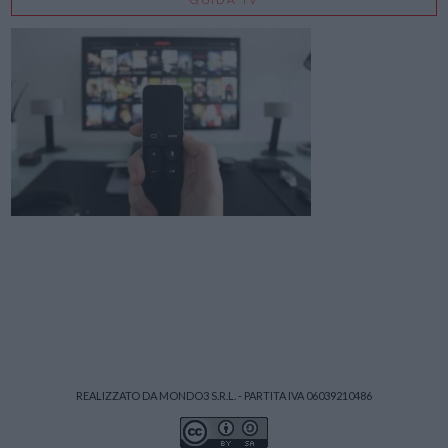
REALIZZATO DA MONDO3 S.R.L. - PARTITA IVA 06039210486