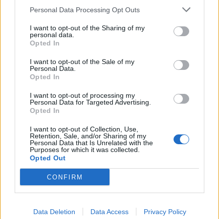
giornata con tanto entusiasmo. In esclusiva su
Amazon Music
, sono
Personal Data Processing Opt Outs
disponibili
playlist dedicate
come Disney Hits e Sigle dei Cartoni
Animati, per divertirsi cantando e ballando sulle note delle canzoni
I want to opt-out of the Sharing of my
personal data.
che amano di più, da Baby Shark ad Hakuna Matata de Il Re Leone.
Opted In
Per iniziare, basterà dire
“Alexa, buongiorno!”
.
I want to opt-out of the Sale of my
Personal Data.
Fino ad arrivare alla
buonanotte
quando i bambini possono
Opted In
lasciarsi cullare da racconti e fiabe senza bisogno di chiedere ogni
I want to opt-out of processing my
volta
“
Alexa, raccontami una storia
”
. Dopo aver impostato una
Personal Data for Targeted Advertising.
Opted In
Routine apposita, basterà infatti dire
“Alexa, buonanotte!”
per
ascoltare una favola prima di addormentarsi. Condividere questo
I want to opt-out of Collection, Use,
Retention, Sale, and/or Sharing of my
momento speciale insieme alla famiglia sarà un’abitudine a cui non
Personal Data that Is Unrelated with the
Purposes for which it was collected.
vorranno più rinunciare! E per assicurarsi che non si addormentino
Opted Out
con le luci accese, basterà anche in questo caso
chiedere ad Alexa di
spegnere l’illuminazione della stanza ogni giorno all’ora stabilita
CONFIRM
grazie ai dispositivi intelligenti con integrazione Alexa.
Data Deletion
Data Access
Privacy Policy
Condividi questo articolo: