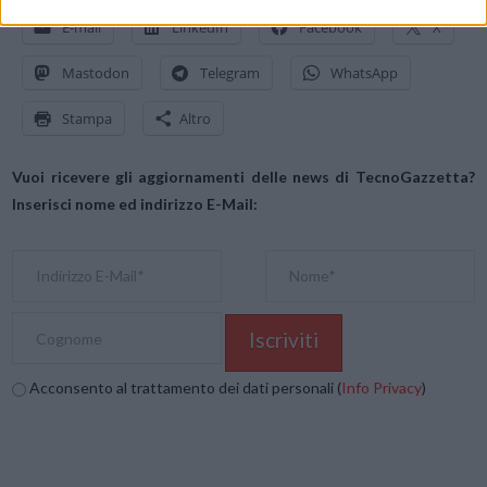
E-mail
LinkedIn
Facebook
X
Mastodon
Telegram
WhatsApp
Stampa
Altro
Vuoi ricevere gli aggiornamenti delle news di TecnoGazzetta?
Inserisci nome ed indirizzo E-Mail:
Acconsento al trattamento dei dati personali (
Info Privacy
)