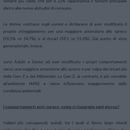
sempre più calde, che per il 23% rappresenta il fattore principale
dietro alle nuove abitudini di consumo.
Le donne svettano sugli uomini e dichiarano di aver modificato il
proprio atteggiamento per una maggiore attenzione allo spreco
(59,5% vs 54,7%) e ai rincari (59,1 vs 51,4%). Dal punto di vista
generazionale, invece,
sono Adulti e Senior ad aver modificato i propri comportamenti
verso una maggiore attenzione allo spreco e per colpa dei rincari più
della Gen Z e dei Millennials. La Gen Z, al contrario, è più sensibile
all’ambiente (46%) e viene influenzata maggiormente dalle
condizioni ambientali.
I comportamenti anti-spreco, come si risparmia ogni giorno?
Italiani più consapevoli, quindi, tra i quali si fanno largo rimedi
antispreco che fino a poco tempo fa erano vezzi per pochi ma che