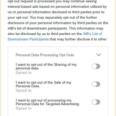
opt-out request is processed you may continue seeing
lavastoviglie solo negli orari in cui consumano meno (51,3%). Anche
interest-based ads based on personal information utilized by
in questo caso le donne si confermano più attente in questi
us or personal information disclosed to third parties prior to
accorgimenti, come spegnere le luci in casa (78,7% vs 68%) e a
your opt-out. You may separately opt-out of the further
disclosure of your personal information by third parties on the
utilizzare gli elettrodomestici negli orari in cui consumano meno
IAB’s list of downstream participants. This information may
(55,9% vs 46,4%), mentre dal punto di vista generazionale sono
also be disclosed by us to third parties on the
IAB’s List of
Adulti e Senior i più attivi.
Downstream Participants
that may further disclose it to other
third parties.
In un’epoca dove la tecnologia può essere di aiuto e i sistemi di
Personal Data Processing Opt Outs
smart home una soluzione per avere maggiore controllo sui consumi,
il 22,7% dichiara di voler fare affidamento su un’app unica che aiuti a
I want to opt-out of the Sharing of my
personal data.
tracciare accensione e spegnimento di elettrodomestici e luci in un
Opted In
ecosistema connesso, un desiderio più diffuso tra la Gen Z (42,3%
I want to opt-out of the Sale of my
vs. 10,6% dei Senior).
Personal Data.
Opted In
Se si lascia casa per un lungo periodo, sono due i provvedimenti che
I want to opt-out of processing my
Personal Data for Targeted Advertising.
la maggior parte degli italiani intraprendono:
spegnere tutte le luci
Opted In
(74,6%) e chiudere il rubinetto del gas (63,8%).