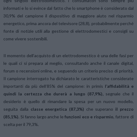
ogni singolo elettrodomestico. I consumatori sono sempre più
informati e lo si evince dal fatto che lo smartphone è considerato dal
30,9% del campione il dispositivo di maggiore aiuto nel risparmio
energetico, prima ancora del televisore (28,8), probabilmente perché
fonte di notizie utili alla gestione di elettrodomestici e consigli su
come vivere sostenibili.
Il momento dell’acquisto di un elettrodomestico è una delle fasi per
le quali ci si prepara al meglio, consultando anche il canale digital,
forum o recensioni online, e seguendo un criterio preciso di priorità.
Il campione interrogato ha dichiarato le caratteristiche considerate
importanti da più dell’85% del campione: in primis
l’affidabilità e
quindi la certezza che durerà a lungo (87,9%),
segnale che il
desiderio è quello di rimandare la spesa per un nuovo modello,
seguita dalla
classe energetica (87,3%)
che superano
il prezzo
(85,1%).
Si fanno largo anche le
funzioni eco e risparmio
, fattore di
scelta per il 79,3%.