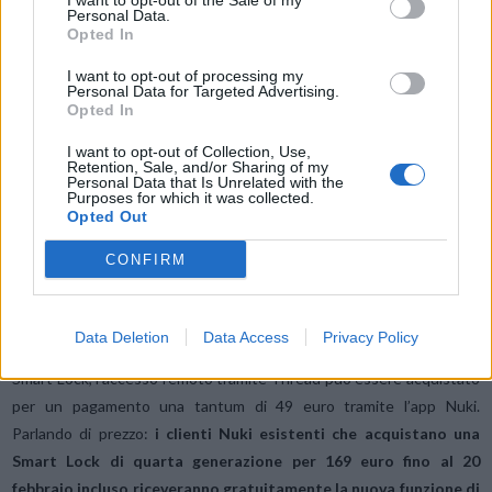
I want to opt-out of the Sale of my
Personal Data.
Opted In
I want to opt-out of processing my
Personal Data for Targeted Advertising.
Opted In
Cosa è necessario fare per utilizzare l’accesso da remoto tramite
I want to opt-out of Collection, Use,
Thread? La chiave da usare è una connessione Matter attiva tramite
Retention, Sale, and/or Sharing of my
Personal Data that Is Unrelated with the
un hub per smart home compatibile. Questo funge da centro di
Purposes for which it was collected.
controllo e connette online la quarta generazione di Nuki Smart
Opted Out
Lock. Gli hub che supportano Matter tramite Thread e, grazie a
CONFIRM
NAT64, possono collegare la Smart Lock a Internet. Ad esempio,
Apple e Home Assistant supportano già questa funzione, altri
provider ci stanno ancora lavorando. Con Smart Lock Pro, l’opzione
Data Deletion
Data Access
Privacy Policy
aggiuntiva di accesso remoto è già inclusa nel prezzo di acquisto. Per
Smart Lock, l’accesso remoto tramite Thread può essere acquistato
per un pagamento una tantum di 49 euro tramite l’app Nuki.
Parlando di prezzo:
i clienti Nuki esistenti che acquistano una
Smart Lock di quarta generazione per 169 euro fino al 20
febbraio incluso riceveranno gratuitamente la nuova funzione di