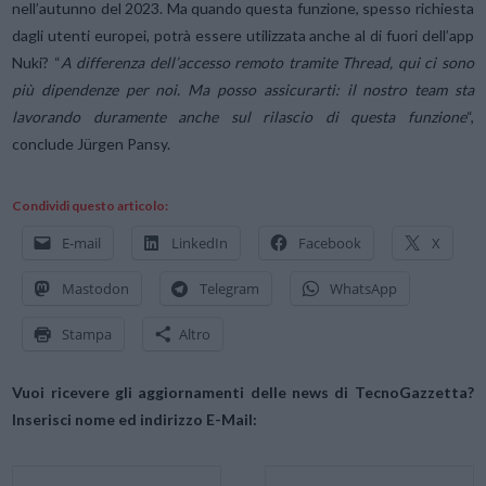
nell’autunno del 2023. Ma quando questa funzione, spesso richiesta
dagli utenti europei, potrà essere utilizzata anche al di fuori dell’app
Nuki? “
A differenza dell’accesso remoto tramite Thread, qui ci sono
più dipendenze per noi. Ma posso assicurarti: il nostro team sta
lavorando duramente anche sul rilascio di questa funzione
“,
conclude Jürgen Pansy.
Condividi questo articolo:
E-mail
LinkedIn
Facebook
X
Mastodon
Telegram
WhatsApp
Stampa
Altro
Vuoi ricevere gli aggiornamenti delle news di TecnoGazzetta?
Inserisci nome ed indirizzo E-Mail: