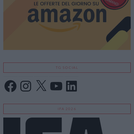
TG SOCIAL
Facebook
Instagram
X
YouTube
LinkedIn
IFA 2026