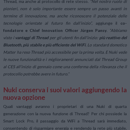
Thread, ma anche al protocollo di rete stesso.
“Nel nostro ruolo di
pionieri, non è solo importante essere sempre un passo avanti in
termine di innovazione, ma anche riconoscere il potenziale delle
tecnologie orientate al futuro fin dall’inizio”
, aggiunge il
co-
fondatore e Chief Innovation Officer Jürgen Pansy
.
“Abbiamo
visto i
vantaggi di Thread
per gli utenti fin dall’inizio:
più reattivo del
Bluetooth, più stabile e più efficiente del WiFi
. Lo standard domotico
Matter ha reso Thread più accessibile per la prima volta. E Nuki vede
le nuove funzionalità e i miglioramenti annunciati dal Thread Group
al CES all’inizio di gennaio come una conferma della rilevanza che il
protocollo potrebbe avere in futuro.”
Nuki conserva i suoi valori aggiungendo la
nuova opzione
Quali vantaggi avranno i proprietari di una Nuki di quarta
generazione con la nuova funzione di Thread? Per chi possiede la
Smart Lock Pro, il passaggio da WiFi a Thread sarà immediato,
consentendo di risparmiare energia e rendendo la rete più stabile,