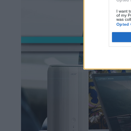
I want t
of my P
was col
Opted 