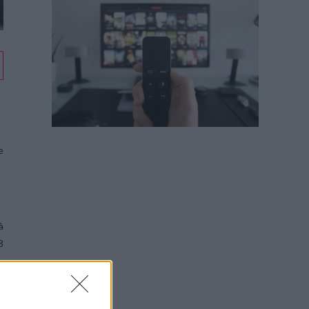
e
à
8