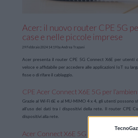
Acer: il nuovo router CPE 5G pe
case e nelle piccole imprese
29 Febbraio 2024 14:19
by Andrea Trapani
Acer presenta il router CPE 5G Connect X6E per utenti do
veloce e affidabile per accedere alle applicazioni IoT su lar
fisse o di rifare il cablaggio.
CPE Acer Connect X6E 5G per l’ambien
Grazie al Wi-Fi 6E e al MU-MIMO 4 x 4, gli utenti possono sfr
all’uso dei dati tra i dispositivi della rete. Il router 
dispositivi alla rete.
TecnoGazz
Acer Connect X6E 5G CPE per le piccol