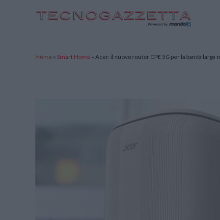
TecnoGazzetta
Home
»
Smart Home
»
Acer: il nuovo router CPE 5G per la banda larga 