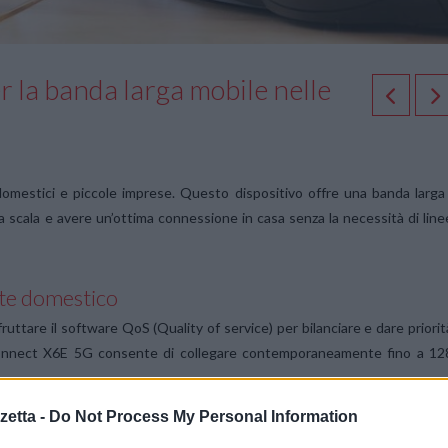
r la banda larga mobile nelle
mestici e piccole imprese. Questo dispositivo offre una banda larga
ga scala e avere un’ottima connessione in casa senza la necessità di line
te domestico
uttare il software QoS (Quality of service) per bilanciare e dare priorit
CPE Connect X6E 5G consente di collegare contemporaneamente fino a 12
etta -
Do Not Process My Personal Information
e imprese