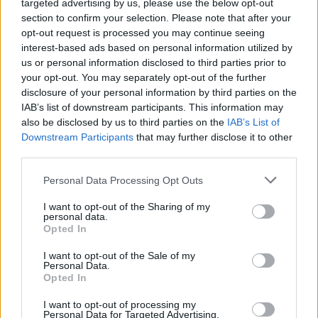
targeted advertising by us, please use the below opt-out
livelli di sporco, lo sporco nascosto, le macchie bagnate, i bordi e i
section to confirm your selection. Please note that after your
tipi di pavimento, la gamma rende la pulizia profonda della casa senza
opt-out request is processed you may continue seeing
mani ed efficace.
interest-based ads based on personal information utilized by
us or personal information disclosed to third parties prior to
your opt-out. You may separately opt-out of the further
SharkNinja continua ad aiutare i consumatori a sfruttare al massimo
disclosure of your personal information by third parties on the
lo spazio sul bancone: Dopo il successo della nuova Ninja Double
IAB’s list of downstream participants. This information may
Stack Air Fryer, SharkNinja sta ampliando la gamma con la Ninja
also be disclosed by us to third parties on the
IAB’s List of
Double Stack XL Air Fryer con Smart Cook System, che include una
Downstream Participants
that may further disclose it to other
sonda digitale integrata per garantire risultati perfetti ogni volta.
third parties.
L’azienda sta inoltre introducendo la Ninja Double Stack 2-Drawer
Personal Data Processing Opt Outs
Air Fryer 7.6L, per offrire la flessibilità di cottura del prodotto in un
design ancora più compatto.
I want to opt-out of the Sharing of my
personal data.
Opted In
SharkNinja prosegue l’espansione internazionale per potenziare i
I want to opt-out of the Sale of my
cuochi casalinghi: Inoltre, SharkNinja sta ulteriormente espandendo
Personal Data.
la sua linea di prodotti in Europa e Medio Oriente. Le prossime uscite
Opted In
includono il Ninja Foodi 8-in-1 PossibleCooker, progettato per
I want to opt-out of processing my
semplificare la preparazione dei pasti e la pulizia per le famiglie
Personal Data for Targeted Advertising.