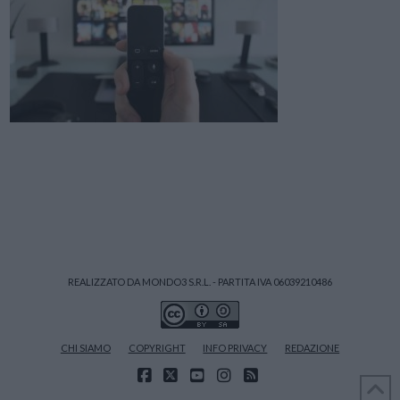
REALIZZATO DA MONDO3 S.R.L. - PARTITA IVA 06039210486
CHI SIAMO
COPYRIGHT
INFO PRIVACY
REDAZIONE
FACEBOOK
X
YOUTUBE
INSTAGRAM
RSS