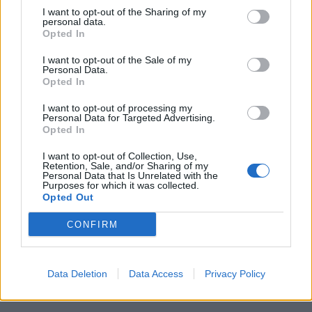
I want to opt-out of the Sharing of my
HPE ci aiuta a muoverci all’interno del complesso scenario
personal data.
Opted In
tecnologico del supercomputing”.
I want to opt-out of the Sale of my
Personal Data.
Opted In
I want to opt-out of processing my
Il supercomputer HPE SGI 8600 assegnato al Blue Brain Project è
Personal Data for Targeted Advertising.
composto da 372 nodi di calcolo in grado di raggiungere picchi di
Opted In
performance pari a 1,06 petaFLOPS. Il sistema comprende 94
I want to opt-out of Collection, Use,
terabyte di memoria – l’equivalente di 23.000 laptop – ed è dotato di
Retention, Sale, and/or Sharing of my
Personal Data that Is Unrelated with the
®
®
®
processori Intel
Xeon
Gold 6140 e Intel
Xeon Phi™ 7230 con
Purposes for which it was collected.
Opted Out
®
®
processori GPU NVIDIA
Tesla
V100. Il sistema si avvale di reti ad
alte prestazioni Mellanox InfiniBand single e dual-rail e possiede 4
CONFIRM
petabyte di storage DataDirect Networks (DDN) ad alte prestazioni
che restituisce oltre 50GB/s di bandwidth aggregata in combinazione
con un innovativo burst buffer Infinite Memory Engine (IME) da
Data Deletion
Data Access
Privacy Policy
80GB/s basato su flash.