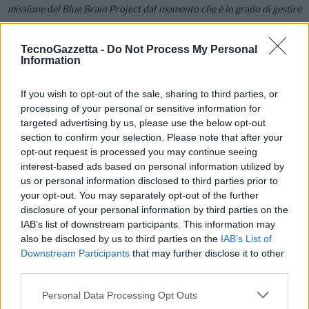
missione del Blue Brain Project dal momento che è in grado di gestire
differenti sottosistemi appositamente predisposti per attività come la
visualizzazione o il deep learning funzionando come un unico
TecnoGazzetta -
Do Not Process My Personal
Information
sistema. Blue Brain 5 integra quattro differenti configurazioni,
ciascuna ottimizzata per un diverso profilo di workload, fornendo
If you wish to opt-out of the sale, sharing to third parties, or
funzionalità e vantaggi specifici in aree come la memory bandwidth,
processing of your personal or sensitive information for
la bandwidth di rete, la potenza di calcolo, l’elaborazione grafica e
targeted advertising by us, please use the below opt-out
l’input/output.
section to confirm your selection. Please note that after your
opt-out request is processed you may continue seeing
interest-based ads based on personal information utilized by
us or personal information disclosed to third parties prior to
your opt-out. You may separately opt-out of the further
“La missione scientifica del Blue Brain Project dipende
disclosure of your personal information by third parties on the
essenzialmente dalle nostre capacità di supercomputing”,
ha
IAB’s list of downstream participants. This information may
also be disclosed by us to third parties on the
IAB’s List of
affermato Felix Schürmann, Co-Director del Blue Brain Project.
Downstream Participants
that may further disclose it to other
“Modellare un singolo neurone su Blue Brain comporta oggi la
third parties.
soluzione di circa 20.000 equazioni differenziali ordinarie; quando si
passa a modellare intere regioni del cervello, si possono raggiungere
Personal Data Processing Opt Outs
anche 100 miliardi di equazioni da risolvere contemporaneamente.