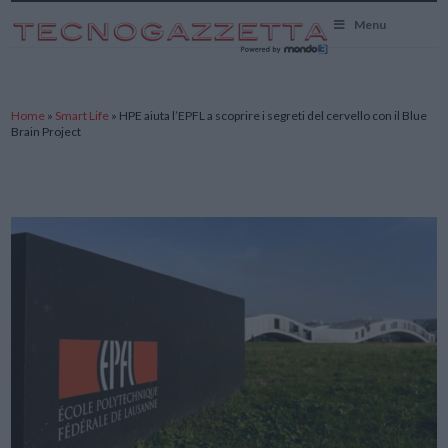
TecnoGazzetta
Menu
Home
»
Smart Life
»
HPE aiuta l’EPFL a scoprire i segreti del cervello con il Blue
Brain Project