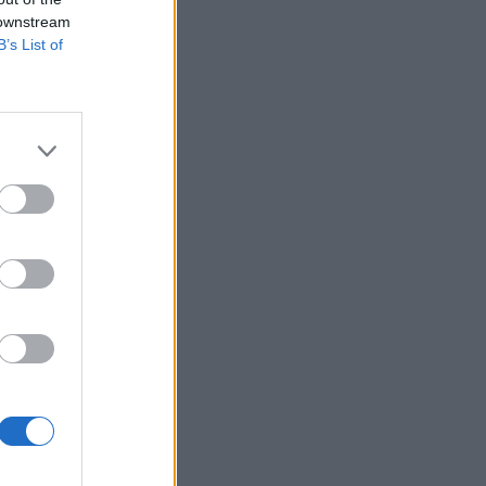
 downstream
B’s List of
i
a
,
a