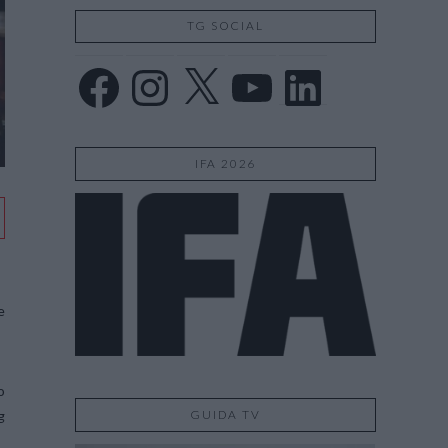
TG SOCIAL
Facebook
Instagram
X
YouTube
LinkedIn
IFA 2026
e
o
GUIDA TV
g