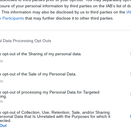
2
 S10 5G, oltre che in alcuni modelli di dispositivi precedenti
.
losure of your personal information by third parties on the IAB’s list of
. This information may also be disclosed by us to third parties on the
IA
Participants
that may further disclose it to other third parties.
ornita da Skyscanner (Regno Unito). I servizi online per l’acquisto di capi d
mazioni sui calendari delle partite di calcio sono forniti da LaLiga (Spagna). L
tal (Germania).
l Data Processing Opt Outs
rtati includono tutti i dispositivi Galaxy Note9, nonché i dispositivi Galaxy S9
o opt-out of the Sharing of my personal data.
sarà inizialmente disponibile su Galaxy Note 9, S9 e S9+. Per verificare la list
In
/bixby
.
o opt-out of the Sale of my Personal Data.
In
Mastodon
Telegram
WhatsApp
Stampa
to opt-out of processing my Personal Data for Targeted
ing.
In
o opt-out of Collection, Use, Retention, Sale, and/or Sharing
ersonal Data that Is Unrelated with the Purposes for which it
tta? Inserisci nome ed indirizzo E-Mail:
lected.
Out