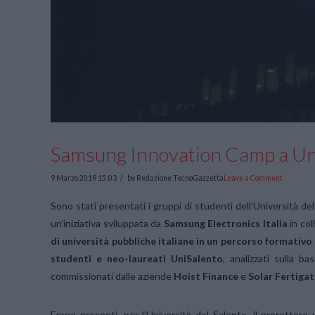
Samsung Innovation Camp a Un
9 Marzo 2019 15:03
by Redazione TecnoGazzetta
Leave a Comment
Sono stati presentati i gruppi di studenti dell’Università del
un’iniziativa sviluppata da
Samsung Electronics Italia
in co
di università pubbliche italiane in un percorso formativo
studenti e neo-laureati UniSalento
, analizzati sulla b
commissionati dalle aziende
Hoist Finance
e
Solar Fertigat
Erano presenti, per l’Università del Salento, il prorettore