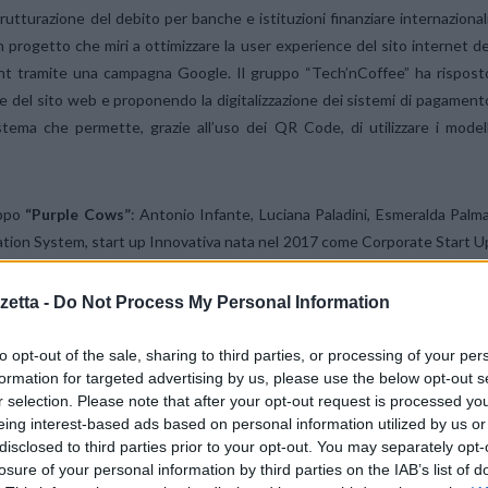
utturazione del debito per banche e istituzioni finanziare internazionali
 progetto che miri a ottimizzare la user experience del sito internet de
ent tramite una campagna Google. Il gruppo “Tech’nCoffee” ha rispost
ce del sito web e proponendo la digitalizzazione dei sistemi di pagament
stema che permette, grazie all’uso dei QR Code, di utilizzare i modell
uppo
“Purple Cows”
: Antonio Infante, Luciana Paladini, Esmeralda Palma
igation System, start up Innovativa nata nel 2017 come Corporate Start U
iano di marketing indirizzato ai tre principali target del loro prodotto, u
e attività con piccoli centri di giardinaggio, agricoltori professionisti 
etta -
Do Not Process My Personal Information
to umanitario). Il gruppo “Purple Cows”, dopo aver svolto un’indagine su
 definito una strategia di comunicazione per ognuna di esse, prendendo i
to opt-out of the sale, sharing to third parties, or processing of your per
 come gli eventi e le fiere di settore.
formation for targeted advertising by us, please use the below opt-out s
r selection. Please note that after your opt-out request is processed y
eing interest-based ads based on personal information utilized by us or
talia per numero di partecipanti», sottolinea la professoressa
Luana Rizz
disclosed to third parties prior to your opt-out. You may separately opt-
 grande interesse per i nostri studenti, che hanno saputo coglier
losure of your personal information by third parties on the IAB’s list of