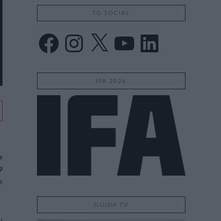
TG SOCIAL
Facebook
Instagram
X
YouTube
LinkedIn
IFA 2026
e
9
e
GUIDA TV
l