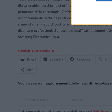
digital enabler, cerchiamo di offrire ai più giovani utili str
permeato dalla tecnologia. Grazie all’alto livello di part
riscontrando da parte degli studenti universitari in tutta 
siamo stati in grado di costruire, insieme a nostri partner, 
diventare professionisti ancora più qualificati e competiti
Samsung Electronics Italia.
Condividi questo articolo:
E-mail
LinkedIn
Facebook
X
Altro
Vuoi ricevere gli aggiornamenti delle news di TecnoGazze
Acconsento al trattamento dei dati personali (
Info Privac