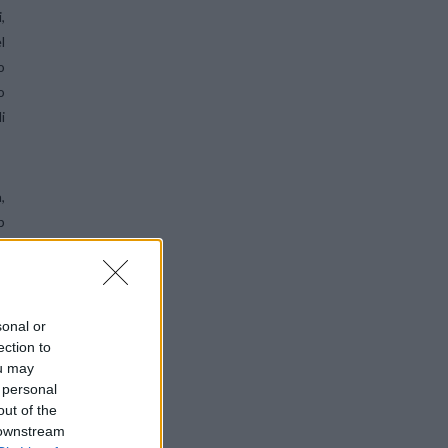
,
l
o
o
i
,
p
n
e
i
n
sonal or
ection to
ou may
 personal
o
,
out of the
e
 downstream