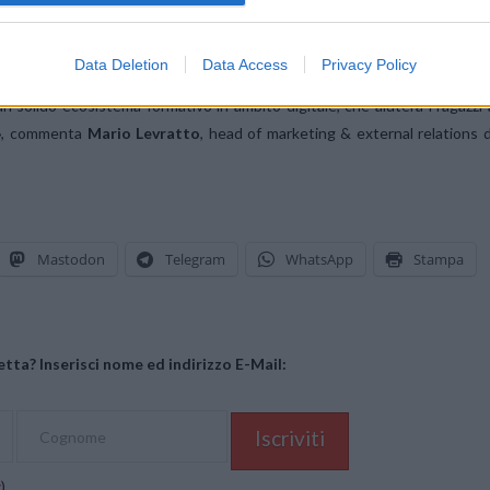
umenti e competenze per affrontare al meglio il mondo del lavoro, sempre pi
ecipazione alla seconda edizione di Samsung Innovation Camp, che stiam
Data Deletion
Data Access
Privacy Policy
Italia, comprendiamo che ci stiamo muovendo nella giusta direzione, e ch
un solido ecosistema formativo in ambito digitale, che aiuterà i ragazzi 
vi», commenta
Mario Levratto
, head of marketing & external relations d
Mastodon
Telegram
WhatsApp
Stampa
tta? Inserisci nome ed indirizzo E-Mail:
y
)