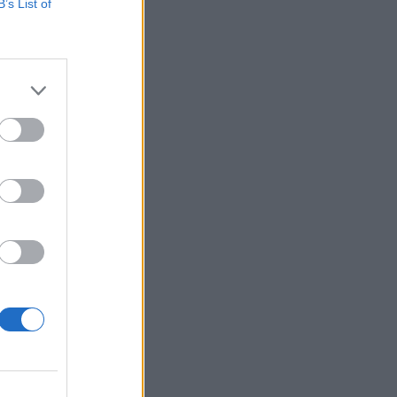
B’s List of
o
e
i
a
e
e
i
l
ì
a
,
i