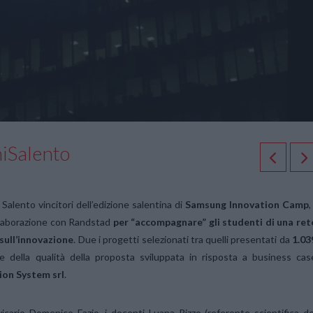
iSalento
 Salento vincitori dell’edizione salentina di
Samsung Innovation Camp
,
llaborazione con Randstad
per “accompagnare” gli studenti di una ret
 sull’innovazione
. Due i progetti selezionati tra quelli presentati da
1.03
ase della qualità della proposta sviluppata in risposta a business cas
ion System srl
.
 vicario Domenico Fazio, i docenti Luana Rizzo (referente scientifica de