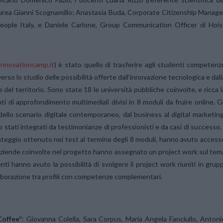
Laurea Gianni Scognamillo; Anastasia Buda, Corporate Citizenship Manage
eople Italy, e Daniele Carlone, Group Communication Officer di Hois
nnovationcamp.it
) è stato quello di trasferire agli studenti competenz
rso lo studio delle possibilità offerte dall’innovazione tecnologica e dall
 del territorio. Sono state 18 le università pubbliche coinvolte, e ricca l
i di approfondimento multimediali divisi in 8 moduli da fruire online. Gl
ello scenario digitale contemporaneo, dal business al digital marketing
stati integrati da testimonianze di professionisti e da casi di successo. 
punteggio ottenuto nei test al termine degli 8 moduli, hanno avuto access
le aziende coinvolte nel progetto hanno assegnato un project work sul tem
nti hanno avuto la possibilità di svolgere il project work riuniti in grupp
 collaborazione tra profili con competenze complementari.
Coffee”
: Giovanna Colella, Sara Corpus, Maria Angela Fanciullo, Antoni