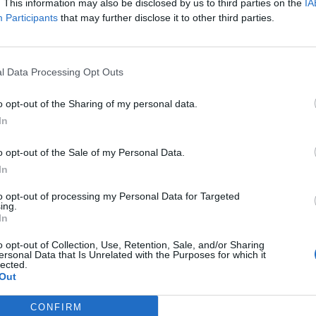
. This information may also be disclosed by us to third parties on the
IA
 Siamo certi che quest’esperienza possa rappresentare un valore aggiunt
Participants
that may further disclose it to other third parties.
no. Nel prossimo anno accademico rilanceremo l’iniziativa».
icinano i ragazzi al mondo del lavoro, soprattutto a quelle promoss
l Data Processing Opt Outs
entino si è intensificata negli ultimi due anni con l’inserimento di divers
tabili e prospettive di crescita. Possiamo essere considerati un’eccellenz
o opt-out of the Sharing of my personal data.
at Place to Work, che attesta e riconosce Hoist Finance in Italia una dell
In
, Head of People Italy di Hoist Finance.
o opt-out of the Sale of my Personal Data.
 al contributo di tre giovani laureandi dell’Università del Salento, ch
In
idea vincendo anche il premio nazionale Mimprendo 2015; il progetto è po
to opt-out of processing my Personal Data for Targeted
ativa con una mission ambiziosa: contribuire a vincere una delle sfide de
ing.
In
to delle nuove tecnologie a servizio dell’agricoltura. Questa mission cos
ci di trasformare sogni in progetti e in quest’ottica che l’azienda h
o opt-out of Collection, Use, Retention, Sale, and/or Sharing
ersonal Data that Is Unrelated with the Purposes for which it
andidati più titolati. I risultati sono stati come sempre incoraggianti»
lected.
Out
CONFIRM
le e la diffusione della cultura dell’innovazione in Italia. E, in qualità d