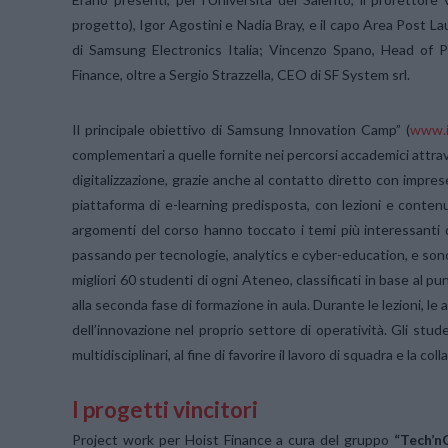
progetto), Igor Agostini e Nadia Bray, e il capo Area Post 
di Samsung Electronics Italia; Vincenzo Spano, Head of P
Finance, oltre a Sergio Strazzella, CEO di SF System srl.
Il principale obiettivo di Samsung Innovation Camp” (
www.i
complementari a quelle fornite nei percorsi accademici attrave
digitalizzazione, grazie anche al contatto diretto con imprese
piattaforma di e-learning predisposta, con lezioni e contenut
argomenti del corso hanno toccato i temi più interessanti d
passando per tecnologie, analytics e cyber-education, e sono 
migliori 60 studenti di ogni Ateneo, classificati in base al 
alla seconda fase di formazione in aula. Durante le lezioni, 
dell’innovazione nel proprio settore di operatività. Gli stude
multidisciplinari, al fine di favorire il lavoro di squadra e la
I progetti vincitori
Project work per Hoist Finance a cura del gruppo
“Tech’n