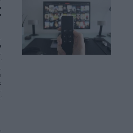
r
t
e
a
a
i
,
I
o
a
i
o