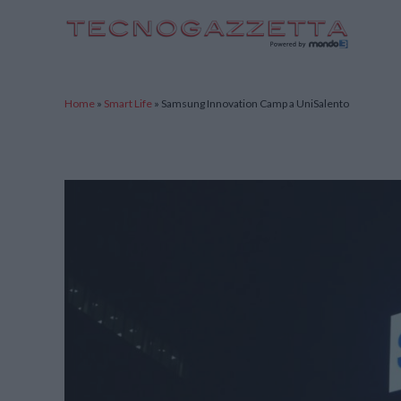
TecnoGazzetta
Home
»
Smart Life
»
Samsung Innovation Camp a UniSalento