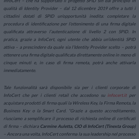
InfoCert – che ha supportato il progetto SPID sin dal principio in
qualità di Identity Provider – dal 12 dicembre 2019 offre a tutti i
cittadini dotati di SPID un’opportunità inedita: completare la
procedura di identificazione per l’ottenimento di una firma digitale
qualificata attraverso l’autenticazione di livello 2 con SPID. In
pratica, grazie a InfoCert, ogni utente che abbia un’identità SPID
attiva – a prescindere da quale sia l’Identity Provider scelto – potrà
ottenere una firma digitale qualificata direttamente online in meno di
cinque minuti e, in caso di firma remota, potrà anche attivarla
immediatamente.
Tale funzionalità sarà disponibile sia per i clienti corporate di
InfoCert che per i clienti retail che accedono su
infocert.it
per
acquistare prodotti di firma quali la Wireless Key, la Firma Remota, la
Business Key o la Smart Card.
“Grazie a questo accreditamento,
riusciamo a semplificare il processo di richiesta online di certificati
di firma –
dichiara
Carmine Auletta, CIO di InfoCert (Tinexta Group)
– Ancora una volta, InfoCert conferma la sua leadership nel processo