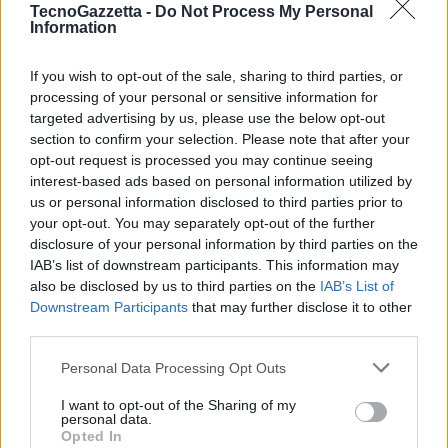
Webcam, le credenziali bancarie esistenti e altri metodi già diffusi
TecnoGazzetta -
Do Not Process My Personal
Information
per l’identificazione, anche il circuito SPID.
If you wish to opt-out of the sale, sharing to third parties, or
I primi casi di successo in arrivo
processing of your personal or sensitive information for
Tra le realtà che hanno già scelto di cogliere la nuova opportunità
targeted advertising by us, please use the below opt-out
offerta da InfoCert ci sono
Alba Leasing
,
primario operatore nel
section to confirm your selection. Please note that after your
opt-out request is processed you may continue seeing
settore della locazione finanziaria
,
Factorit, Società di Factoring del
interest-based ads based on personal information utilized by
Gruppo Banca Popolare di Sondrio
, e
Fundstore, il più fornito
us or personal information disclosed to third parties prior to
marketplace online di Fondi Comuni di Investimento e Sicav
.
your opt-out. You may separately opt-out of the further
disclosure of your personal information by third parties on the
IAB’s list of downstream participants. This information may
“
L’utilizzo di SPID ci consente di accelerare la fase di onboarding
also be disclosed by us to third parties on the
IAB’s List of
attuando una strong authentication e l’immediato invio delle
Downstream Participants
that may further disclose it to other
credenziali per la firma elettronica. Con questa firma rilasciata da
third parties.
InfoCert è possibile bypassare lo step in cui il nostro futuro cliente
Personal Data Processing Opt Outs
avrebbe dovuto effettuare l’autoidentificazione attraverso
l’autoscatto e il successivo upload del documento d’identità. Grazie
I want to opt-out of the Sharing of my
InfoCert i nostri clienti possono sottoscrivere il contratto senza
personal data.
Opted In
ulteriori passaggi e perdite di tempo. È quanto di meglio ci possa