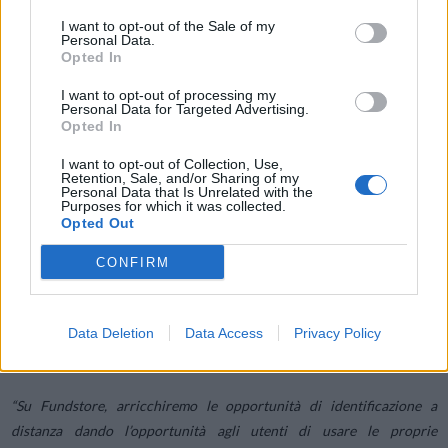
essere per istruire una pratica di leasing nel modo più veloce ed
I want to opt-out of the Sale of my
Personal Data.
efficiente, massimizzando anche la customer experience della
Opted In
clientela imprese
”, afferma il
Vicedirettore Generale di Alba Leasing,
Stefano Corti.
I want to opt-out of processing my
Personal Data for Targeted Advertising.
Opted In
“
In collaborazione con InfoCert, Factorit sta digitalizzando i propri
I want to opt-out of Collection, Use,
processi e adeguando le proprie procedure IT. Attraverso l’utilizzo di
Retention, Sale, and/or Sharing of my
Personal Data that Is Unrelated with the
SPID per il rilascio della firma digitale, i clienti potranno relazionarsi
Purposes for which it was collected.
Opted Out
con Factorit in modo più semplice e veloce, beneficiando di nuovi
servizi che saranno erogati tramite un rinnovato portale web. Il tutto
CONFIRM
nel rispetto del quadro normativo esistente, rafforzando i presidi di
rischio connessi all’identificazione di firmatari ed esecutori dei
rapporti contrattuali”
dichiara
Luciano Musi, Responsabile ICT di
Data Deletion
Data Access
Privacy Policy
Factorit
.
“Su Fundstore, arricchiremo le opportunità di identificazione a
distanza dando l’opportunità agli utenti di usare le proprie