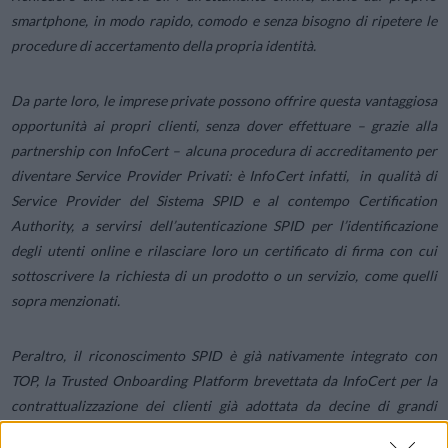
smartphone, in modo rapido, comodo e senza bisogno di ripetere le
procedure di accertamento della propria identità.
Da parte loro, le imprese private possono offrire questa vantaggiosa
opportunità ai propri clienti, senza dover effettuare – grazie alla
partnership con InfoCert – alcuna procedura di accreditamento per
diventare Service Provider Privati: è InfoCert infatti, in qualità di
Service Provider del Sistema SPID e al contempo Certification
Authority, a servirsi dell’autenticazione SPID per l’identificazione
degli utenti online e rilasciare loro un certificato di firma con cui
sottoscrivere la richiesta di un prodotto o un servizio, come quelli
sopra menzionati.
Peraltro, il riconoscimento SPID è già nativamente integrato con
TOP, la Trusted Onboarding Platform brevettata da InfoCert per la
contrattualizzazione dei clienti già adottata da decine di grandi
aziende che da oggi potranno utilizzare, oltre che il riconoscimento