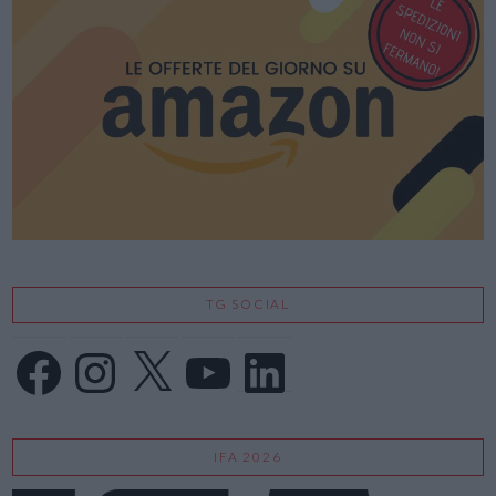
TG SOCIAL
Facebook
Instagram
X
YouTube
LinkedIn
IFA 2026