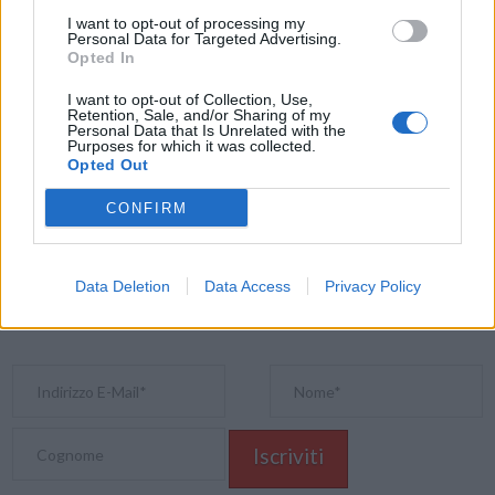
I want to opt-out of processing my
Personal Data for Targeted Advertising.
Opted In
I want to opt-out of Collection, Use,
Condividi questo articolo:
Retention, Sale, and/or Sharing of my
Personal Data that Is Unrelated with the
E-mail
LinkedIn
Facebook
X
Purposes for which it was collected.
Opted Out
Mastodon
Telegram
WhatsApp
CONFIRM
Stampa
Altro
Data Deletion
Data Access
Privacy Policy
Vuoi ricevere gli aggiornamenti delle news di TecnoGazzetta?
Inserisci nome ed indirizzo E-Mail: