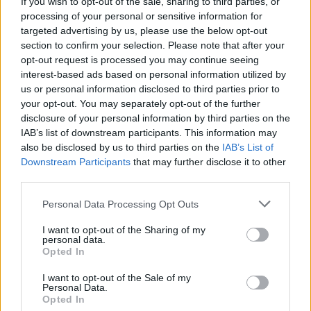
If you wish to opt-out of the sale, sharing to third parties, or
processing of your personal or sensitive information for
Aprire l’applicazione di Lime
targeted advertising by us, please use the below opt-out
section to confirm your selection. Please note that after your
Cliccare l’icona del menu nell’angolo in alto a sinistra
opt-out request is processed you may continue seeing
Cliccare l’icona LimePass e seguire le indicazioni
interest-based ads based on personal information utilized by
us or personal information disclosed to third parties prior to
“
Con il nostro nuovo servizio LimePass
– dichiara Alessio Raccagna
your opt-out. You may separately opt-out of the further
disclosure of your personal information by third parties on the
Responsabile Relazioni Istituzionali di Lime Italia e Grecia – s
iamo
IAB’s list of downstream participants. This information may
orgogliosi di offrire a tante persone un modo più conveniente per
also be disclosed by us to third parties on the
IAB’s List of
muoversi in città permettendo di diffondere un mezzo di
Downstream Participants
that may further disclose it to other
micromobilità sostenibile e veloce”.
third parties.
Personal Data Processing Opt Outs
Una scelta ecologica e con grande guadagno di tempo quella dei
monopattini se si pensa che i pendolari nel mondo perdono circa 109
I want to opt-out of the Sharing of my
personal data.
ore l’anno seduti nel traffico (oltre 2 ore e ½ a settimana); Lime
Opted In
“sblocca” la rivoluzione dei trasporti, impattando positivamente sulle
I want to opt-out of the Sale of my
vite delle persone giorno per giorno e fornendo loro soluzioni per le
Personal Data.
esigenze quotidiane.
Opted In