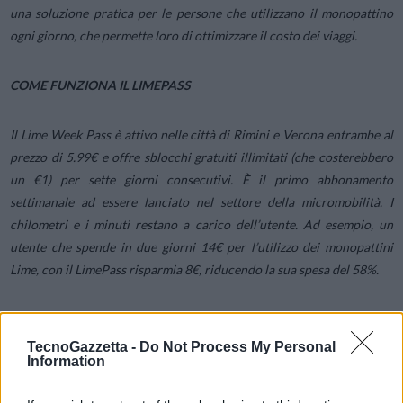
una soluzione pratica per le persone che utilizzano il monopattino
ogni giorno, che permette loro di ottimizzare il costo dei viaggi.
COME FUNZIONA IL LIMEPASS
Il Lime Week Pass è attivo nelle città di Rimini e Verona entrambe al
prezzo di 5.99€ e offre sblocchi gratuiti illimitati (che costerebbero
un €1) per sette giorni consecutivi. È il primo abbonamento
settimanale ad essere lanciato nel settore della micromobilità. I
chilometri e i minuti restano a carico dell’utente. Ad esempio, un
utente che spende in due giorni 14€ per l’utilizzo dei monopattini
Lime, con il LimePass risparmia 8€, riducendo la sua spesa del 58%.
COME ISCRIVERSI AL SERVIZIO
TecnoGazzetta -
Do Not Process My Personal
Information
Per iscriversi al servizio di abbonamento
LimePass
, i riders possono
semplicemente: