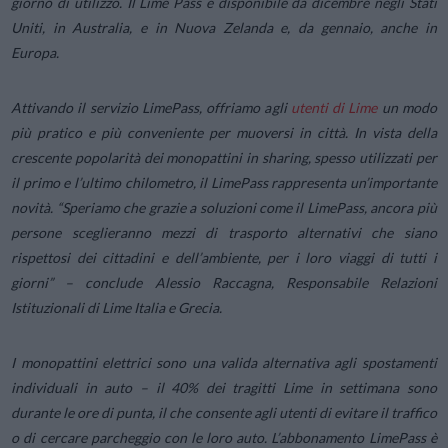
giorno di utilizzo. Il Lime Pass è disponibile da dicembre negli Stati
Uniti, in Australia, e in Nuova Zelanda e, da gennaio, anche in
Europa.
Attivando il servizio LimePass, offriamo agli
utenti di Lime
un modo
più pratico e più conveniente per muoversi in città. In vista della
crescente popolarità dei monopattini in
sharing
, spesso utilizzati per
il primo e l’ultimo chilometro, il LimePass rappresenta un’importante
novità. “
Speriamo che grazie a soluzioni come il LimePass, ancora più
persone sceglieranno mezzi di trasporto alternativi che siano
rispettosi dei cittadini e dell’ambiente, per i loro viaggi di tutti i
giorni
” – conclude Alessio Raccagna, Responsabile Relazioni
Istituzionali di Lime Italia e Grecia.
I monopattini elettrici sono una valida alternativa agli spostamenti
individuali in auto – il 40% dei tragitti Lime in settimana sono
durante le ore di punta, il che consente agli utenti di evitare il traffico
o di cercare parcheggio con le loro auto. L’abbonamento LimePass è