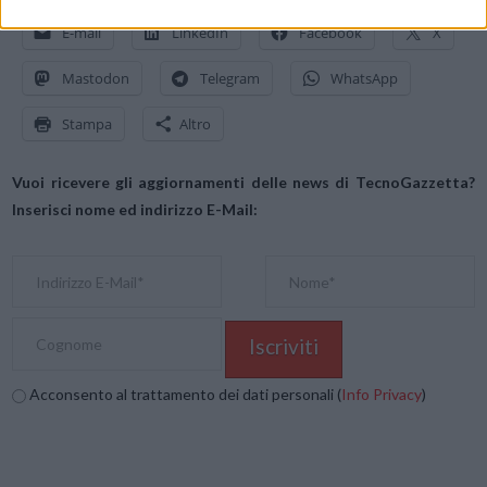
E-mail
LinkedIn
Facebook
X
Mastodon
Telegram
WhatsApp
Stampa
Altro
Vuoi ricevere gli aggiornamenti delle news di TecnoGazzetta?
Inserisci nome ed indirizzo E-Mail:
Acconsento al trattamento dei dati personali (
Info Privacy
)