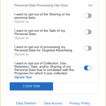
– oppure un importo fisso, purché superiore all’importo minimo
Personal Data Processing Opt Outs
mensile
I want to opt-out of the Sharing of my
– oppure una percentuale del saldo, purché superiore all’importo
personal data.
Opted In
minimo mensile
– oppure l’intero importo del saldo mensile
I want to opt-out of the Sale of my
Blu American Express mette a tua disposizione una
Linea di
Personal Data.
Opted In
credito (“Fido”) personalizzata fino a 5.000€
da utilizzare per
le spese di ogni giorno
I want to opt-out of processing my
Personal Data for Targeted Advertising.
Programma Rimborso Acquisti:
per ottenere il rimborso di un
Opted In
articolo che non ti soddisfa se il venditore non accetta di
cambiarlo.
I want to opt-out of Collection, Use,
Retention, Sale, and/or Sharing of my
Servizio Clienti 24/7.
Servizi di
Alert e App mobile
per essere
Personal Data that Is Unrelated with the
Purposes for which it was collected.
sempre aggiornato sugli acquisti effettuati con Carta
Opted Out
CONFIRM
LINK INVITO PER AVERE IL 4% E CONDIZIONI GENERALI
Data Deletion
Data Access
Privacy Policy
Condividi questo articolo: