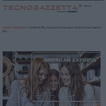
TecnoGazzetta
Menu
Home
»
Smart Life
»
Cashback 4%, come avere la promo con American Express
Blu