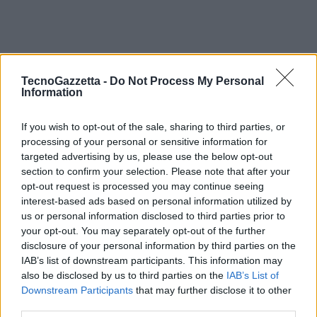
TecnoGazzetta -
Do Not Process My Personal
Information
Principali Vantaggi
If you wish to opt-out of the sale, sharing to third parties, or
processing of your personal or sensitive information for
Riaccredito del 4%
sugli acquisti effettuati con Carta per i primi
targeted advertising by us, please use the below opt-out
4 mesi, dall’emissione. Successivamente il riaccredito sarà
section to confirm your selection. Please note that after your
opt-out request is processed you may continue seeing
dell’1%
interest-based ads based on personal information utilized by
Flessibilità di pagamento:
con Blu American Express effettui i
us or personal information disclosed to third parties prior to
tuoi acquisti e, se decidi di pagare in maniera flessibile,
puoi
your opt-out. You may separately opt-out of the further
decidere tu l’importo da pagare ogni mese in base alle tue
disclosure of your personal information by third parties on the
esigenze
, con una semplice telefonata al servizio clienti!
IAB’s list of downstream participants. This information may
also be disclosed by us to third parties on the
IAB’s List of
Potrai scegliere
di pagare:
Downstream Participants
that may further disclose it to other
– un importo minimo mensile come da condizioni contrattuali e
third parties.
comunque non inferiore a 40€