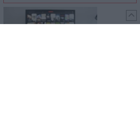
REALIZZATO DA MONDO3 S.R.L. - PARTITA IVA 06039210486