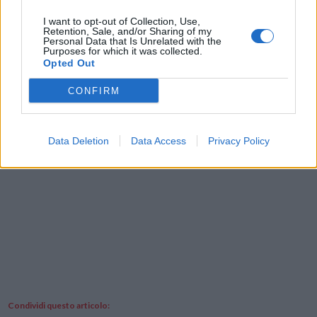
Xiaomi ha recentemente lanciato Mi 10 Ultra, il primo smartphone al
mondo dotato di ricarica cablata da 120W e wireless da 50W,
I want to opt-out of Collection, Use,
Retention, Sale, and/or Sharing of my
riscuotendo un successo mondiale.
Personal Data that Is Unrelated with the
Purposes for which it was collected.
Opted Out
Visita lo
Store XIAOMI su Amazon.it
CONFIRM
Data Deletion
Data Access
Privacy Policy
Condividi questo articolo: