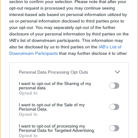
section to confirm your selection. Please note that after your
opt-out request is processed you may continue seeing
interest-based ads based on personal information utilized by
us or personal information disclosed to third parties prior to
your opt-out. You may separately opt-out of the further
Con l’introduzione della tecnologia Mi Wireless Charging da 80W Mi
disclosure of your personal information by third parties on the
si prevede di stabilire un nuovo standar di riferimento, non solo
IAB’s list of downstream participants. This information may
nell’ambito della ricarica wireless, ma anche nella ricarica in
also be disclosed by us to third parties on the
IAB’s List of
generale. Xiaomi è stata pioniere di questo trend riconoscendo
Downstream Participants
that may further disclose it to other
l’importanza dell’autonomia della batteria e della ricarica più veloce
third parties.
per lo sviluppo futuro degli smartphone.
Personal Data Processing Opt Outs
I want to opt-out of the Sharing of my
Nel marzo 2020, Xiaomi ha introdotto sul mercato mondiale la
personal data.
ricarica wireless da 40W, in agosto quel record è stato battuto dalla
Opted In
prima tecnologia di ricarica wireless da 50W prodotta in serie da
I want to opt-out of the Sale of my
Xiaomi, per poi essere superato nuovamente con la tecnologia Mi
Personal Data.
Opted In
Wireless Charging da 80W. In meno di un anno, tre innovazioni
tecnologiche e tre nuovi primati.
I want to opt-out of processing my
Personal Data for Targeted Advertising.
Opted In