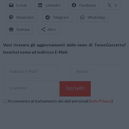
E-mail
LinkedIn
Facebook
X
Mastodon
Telegram
WhatsApp
Stampa
Altro
Vuoi ricevere gli aggiornamenti delle news di TecnoGazzetta?
Inserisci nome ed indirizzo E-Mail:
Acconsento al trattamento dei dati personali (
Info Privacy
)