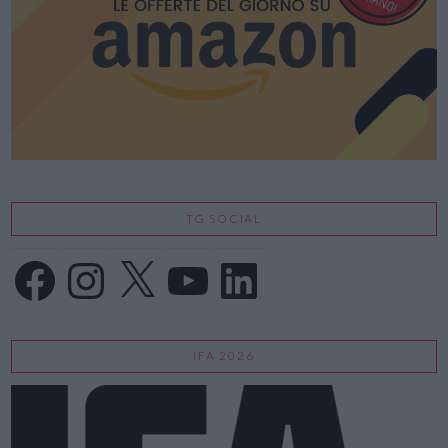
TG SOCIAL
Facebook
Instagram
X
YouTube
LinkedIn
IFA 2026