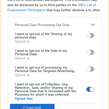
tecnologica che permette di realizzare prodotti in gomma di qualità e
also be disclosed by us to third parties on the
IAB’s List of
indispensabili per la nostra vita utilizzando gomma rigenerata, quindi
Downstream Participants
that may further disclose it to other
prodotti eco-sostenibili. Questi possono riguardare più
third parties.
semplicemente le guarnizioni delle lavastoviglie, oppure maschere da
sub, pinne e tutto quegli articoli che prevedono componenti in
Personal Data Processing Opt Outs
gomma. I vantaggi riguardano sicuramente
la diminuzione di
I want to opt-out of the Sharing of my
consumo di risorse vergini quindi
la
riduzione degli sprechi con
personal data.
Opted In
conseguente riduzione di conferimento di materiale in discarica.
I want to opt-out of the Sale of my
Personal Data.
Le prossime
sfide
, come sottolineato anche da
Giacinto Di Stefano,
Opted In
riguardano sicuramente due ambiti:
I want to opt-out of processing my
Personal Data for Targeted Advertising.
Opted In
lavorare su
tecnologie,
I want to opt-out of Collection, Use,
Retention, Sale, and/or Sharing of my
processi e
Personal Data that Is Unrelated with the
materiali che siano
Purposes for which it was collected.
Opted Out
sempre più di
natura riciclata e
CONFIRM