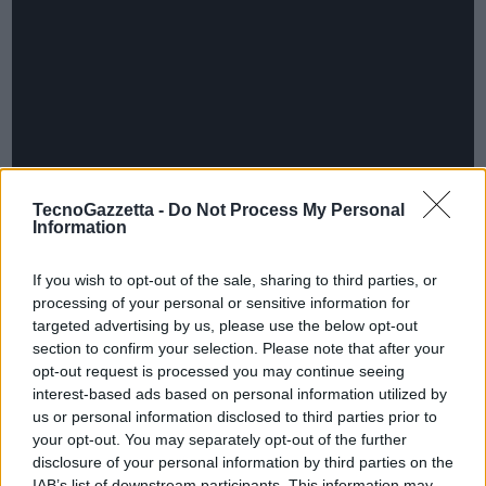
TecnoGazzetta -
Do Not Process My Personal
Information
If you wish to opt-out of the sale, sharing to third parties, or
processing of your personal or sensitive information for
targeted advertising by us, please use the below opt-out
section to confirm your selection. Please note that after your
opt-out request is processed you may continue seeing
interest-based ads based on personal information utilized by
us or personal information disclosed to third parties prior to
In ambito sostenibilità, il Gruppo ha recentemente presentato la
your opt-out. You may separately opt-out of the further
prima gomma eco-sostenibile,
Oldrati Ogreen
: un’innovazione
disclosure of your personal information by third parties on the
IAB’s list of downstream participants. This information may