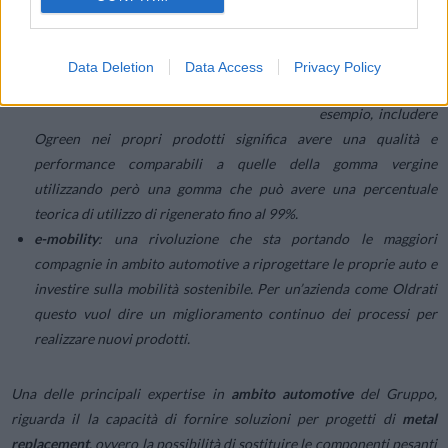
compatibili con le
esigenze
ambientali.
Per le
Data Deletion
Data Access
Privacy Policy
aziende, ad
esempio, includere
Ogreen nei propri prodotti significa avere una qualità e
performance comparabili a quelle della gomma vergine
utilizzando però una gomma che può avere una percentuale
teorica di utilizzo di rigenerato fino al 99%.
e-mobility
: una rivoluzione che sta portando le maggiori
compagnie in ambito automotive a riprogettare le proprie auto e
investire sulla mobilità sostenibile. Per un’azienda come Oldrati
questo vuol dire un miglioramento continuo dei processi per
realizzare nuovi prodotti.
Una delle principali expertise in
ambito automotive
del Gruppo,
riguarda il la capacità di fornire soluzioni per progetti di
metal
replacement
, ovvero la possibilità di sostituire le componenti pesanti