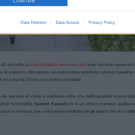
CONFIRM
Data Deletion
Data Access
Privacy Policy
 61 cm) offre la
praticità dell’accensione a gas
Snap-Jet (che consente d
ia di supporto ridisegnata, un praticissimo mobiletto laterale (tavolino 
 7 cm e due da 20 cm) e cassettino estraibile.
a decenni di storia e tradizione oltre che dall’insaziabile ricerca dell
ative funzionalità,
Summit Kamado
ne è un ottimo esempio: qualità e
al e lo rendono una scelta imprescindibile per gli amanti del rito e dell