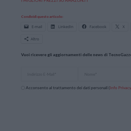
I MIGLIORI PREZZI SU AMAZON.IT
Condividi questo articolo:
E-mail
LinkedIn
Facebook
X
Altro
Vuoi ricevere gli aggiornamenti delle news di TecnoGazze
Acconsento al trattamento dei dati personali (
Info Privac