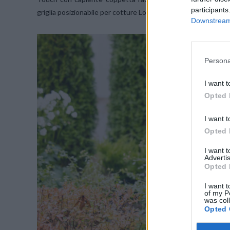
participants
griglia posizionabile per cotture Low & Slow o rosolatura.
Downstream 
Persona
I want t
Opted 
I want t
Opted 
I want 
Advertis
Opted 
I want t
of my P
was col
Opted 