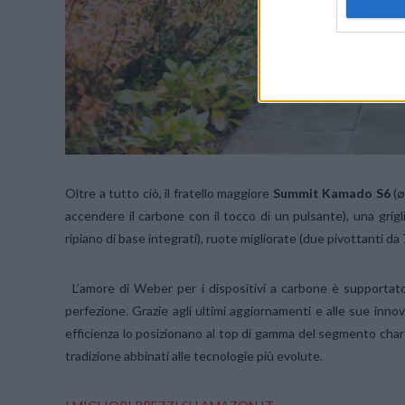
Oltre a tutto ciò, il fratello maggiore
Summit Kamado S6
(ø
accendere il carbone con il tocco di un pulsante), una grigl
ripiano di base integrati), ruote migliorate (due pivottanti da
L’amore di Weber per i dispositivi a carbone è supportato d
perfezione. Grazie agli ultimi aggiornamenti e alle sue innov
efficienza lo posizionano al top di gamma del segmento charco
tradizione abbinati alle tecnologie più evolute.