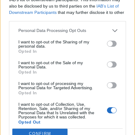
also be disclosed by us to third parties on the
IAB’s List of
formazione continua degli utenti che accedono ai sistemi, inclusi il
Downstream Participants
that may further disclose it to other
personale, gli spettatori e gli atleti, non dovrebbe essere trascurata
third parties.
e sarà sempre più vitale se pensiamo anche alla sicurezza dei
prossimi eventi su larga scala.
Personal Data Processing Opt Outs
I want to opt-out of the Sharing of my
personal data.
Condividi questo articolo:
Opted In
E-mail
LinkedIn
Facebook
X
I want to opt-out of the Sale of my
Personal Data.
Mastodon
Telegram
WhatsApp
Opted In
Stampa
Altro
I want to opt-out of processing my
Personal Data for Targeted Advertising.
Opted In
Vuoi ricevere gli aggiornamenti delle news di TecnoGazzetta?
I want to opt-out of Collection, Use,
Inserisci nome ed indirizzo E-Mail:
Retention, Sale, and/or Sharing of my
Personal Data that Is Unrelated with the
Purposes for which it was collected.
Opted Out
CONFIRM