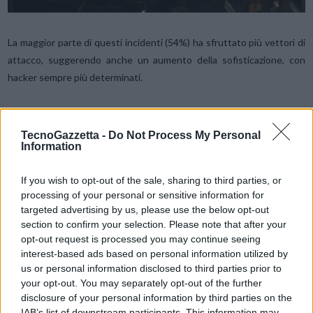
La maggior parte di questi incidenti (54%) ha sfruttato più vettori di
attacco, suggerendo anche un aumento della sofisticazione, con
hacker sempre più determinati.
Nessuna sorpresa, quindi, che queste Olimpiadi possano essere tra i
loro prossimi principali obiettivi.
TecnoGazzetta -
Do Not Process My Personal
Information
Se consideriamo le grandi quantità di informazioni sensibili
If you wish to opt-out of the sale, sharing to third parties, or
disponibili che possono essere prese di mira, che si tratti di
processing of your personal or sensitive information for
credenziali ufficiali del
Comitato Olimpico Internazionale (CIO)
,
targeted advertising by us, please use the below opt-out
informazioni sui piani di marketing delle aziende sponsor o
section to confirm your selection. Please note that after your
opt-out request is processed you may continue seeing
provenienti da tecnologie wearable e dispositivi connessi utilizzati
interest-based ads based on personal information utilized by
da atleti e allenatori per monitorare le prestazioni, è chiaro che i
us or personal information disclosed to third parties prior to
Giochi Olimpici non sono solo un semplice evento sportivo, ma
your opt-out. You may separately opt-out of the further
rappresentano un’industria da miliardi di euro che richiede una vigile
disclosure of your personal information by third parties on the
protezione durante l’intero periodo delle competizioni. Inoltre, la
IAB’s list of downstream participants. This information may