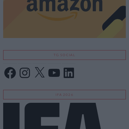
TG SOCIAL
Facebook
Instagram
X
YouTube
LinkedIn
IFA 2026