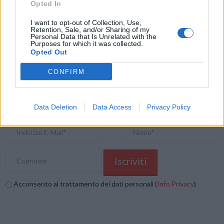
Condividi questo articolo:
Opted In
E-mail
LinkedIn
Facebook
X
I want to opt-out of Collection, Use,
Retention, Sale, and/or Sharing of my
Personal Data that Is Unrelated with the
Mastodon
Telegram
WhatsApp
Purposes for which it was collected.
Opted Out
Stampa
Altro
CONFIRM
Vuoi ricevere gli aggiornamenti delle news di TecnoGazzetta?
Inserisci nome ed indirizzo E-Mail:
Data Deletion
Data Access
Privacy Policy
Acconsento al trattamento dei dati personali (
Info Privacy
)