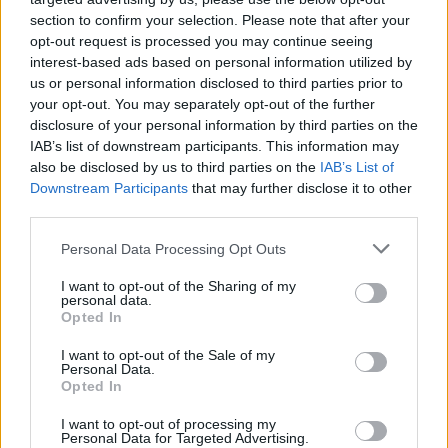
section to confirm your selection. Please note that after your
Per rendere più facile per le aziende e i creator conoscere i risultati
opt-out request is processed you may continue seeing
dei loro contenuti video, stiamo realizzando una metrica che
interest-based ads based on personal information utilized by
comprende sia gli insights sui post del feed sia quelli sui video.
us or personal information disclosed to third parties prior to
your opt-out. You may separately opt-out of the further
disclosure of your personal information by third parties on the
Raggiungere nuovi utenti con le inserzioni video
IAB’s list of downstream participants. This information may
Con Instagram Video, le inserzioni di IGTV si chiameranno inserzioni
also be disclosed by us to third parties on the
IAB’s List of
video in-stream di Instagram. I creator idonei potranno ancora
Downstream Participants
that may further disclose it to other
third parties.
monetizzare i contenuti di lunga durata, e i brand potranno
raggiungere il pubblico coinvolgendolo con contenuti lunghi. Le
Personal Data Processing Opt Outs
aziende interessate a promuovere i propri video per raggiungere più
I want to opt-out of the Sharing of my
utenti, potranno pubblicare video non superiori ai 60 secondi.
personal data.
Opted In
La tab Video è la nuova casa del visual storytelling.
“Siamo felici di
I want to opt-out of the Sale of my
vedere i creator su Instagram continuare a creare contenuti che
Personal Data.
Opted In
ispirino gli altri ad essere creativi”
, spiegano da Facebook.
I want to opt-out of processing my
Personal Data for Targeted Advertising.