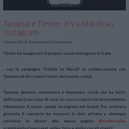
Tananai e Tinder: it’s a Match su
Instagram
13 Aprile 2022 20:32
by Redazione TecnoGazzetta
Tinder ha inaugurato il proprio canale Instagram in Italia
, con la campagna “Follow to Match” in collaborazione con
Tananai ed altri amati talent del mondo social.
Tananai, giovane cantautore e fenomeno social che ha fatto
dell’ironia il suo tono di voce, lo scorso sabato ha letteralmente
infiammato il nuovo canale Instagram del brand. Per un’intera
giornata il cantante ha risposto in chat privata a chiunque
scrivesse in direct alla nuova pagina
@tinder.italia
,
scambiandosi messaggi, video, foto e audio con gli utenti!