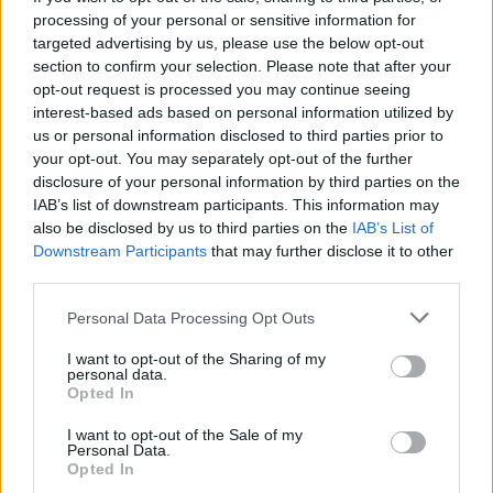
processing of your personal or sensitive information for
targeted advertising by us, please use the below opt-out
section to confirm your selection. Please note that after your
Condividi questo articolo:
opt-out request is processed you may continue seeing
interest-based ads based on personal information utilized by
E-mail
LinkedIn
Facebook
X
us or personal information disclosed to third parties prior to
your opt-out. You may separately opt-out of the further
Mastodon
Telegram
WhatsApp
disclosure of your personal information by third parties on the
IAB’s list of downstream participants. This information may
Stampa
Altro
also be disclosed by us to third parties on the
IAB’s List of
Downstream Participants
that may further disclose it to other
third parties.
Vuoi ricevere gli aggiornamenti delle news di TecnoGazzetta?
Inserisci nome ed indirizzo E-Mail:
Personal Data Processing Opt Outs
I want to opt-out of the Sharing of my
personal data.
Opted In
I want to opt-out of the Sale of my
Personal Data.
Opted In
Acconsento al trattamento dei dati personali (
Info Privacy
)