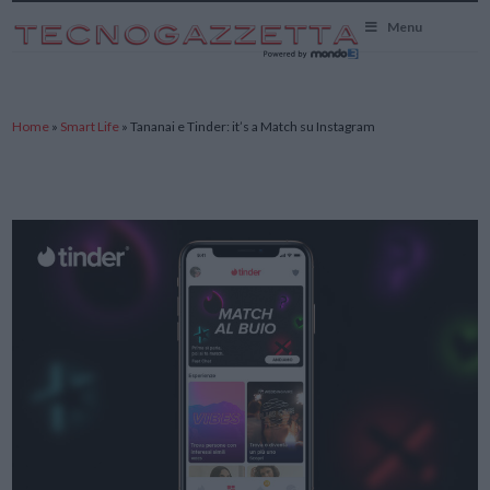
TecnoGazzetta
Menu
Home
»
Smart Life
»
Tananai e Tinder: it’s a Match su Instagram