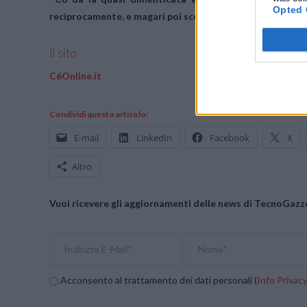
Opted 
reciprocamente, e magari poi scoprirlo abitare a due pass
Il sito
C6Online.it
Condividi questo articolo:
E-mail
LinkedIn
Facebook
X
Altro
Vuoi ricevere gli aggiornamenti delle news di TecnoGazze
Acconsento al trattamento dei dati personali (
Info Privac