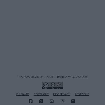
REALIZZATO DA MONDO3 S.R.L. - PARTITA IVA 06039210486
CHI SIAMO
COPYRIGHT
INFO PRIVACY
REDAZIONE