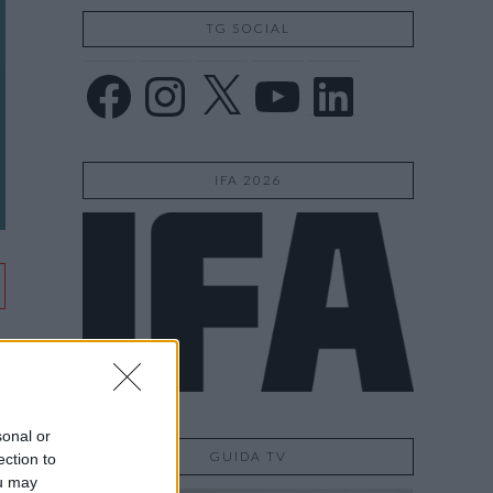
TG SOCIAL
Facebook
Instagram
X
YouTube
LinkedIn
IFA 2026
sonal or
GUIDA TV
ection to
ou may