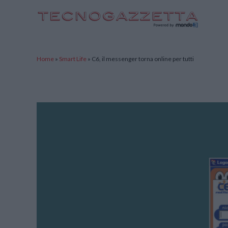
TecnoGazzetta
Home
»
Smart Life
»
C6, il messenger torna online per tutti