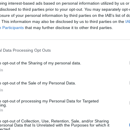
eing interest-based ads based on personal information utilized by us or
disclosed to third parties prior to your opt-out. You may separately opt-
losure of your personal information by third parties on the IAB’s list of
. This information may also be disclosed by us to third parties on the
IA
 lavoro full-time dietro questo progetto è la
nostalgia
; Il profond
Participants
that may further disclose it to other third parties.
vissuto C6 un piccolo salto indietro nel tempo.
terizzato la nostra
giovinezza
, quell’entusiasmo che c’era e che or
l Data Processing Opt Outs
della quotidianità. Il progetto è ovviamente
senza finalità di lucro
.
o opt-out of the Sharing of my personal data.
e e cognome abbiamo perso quella leggerezza unica del
nickname
; U
In
 essere chi volevano, e magari scoprire lati di noi del tutto nuovi.
o opt-out of the Sale of my Personal Data.
In
 lo rende
unico
, persino ai giorni nostri e con i moderni standard de
to opt-out of processing my Personal Data for Targeted
ing.
non all’
apparenza
.
In
ità di ricercare persone proprio grazie a questi interessi.
o opt-out of Collection, Use, Retention, Sale, and/or Sharing
ersonal Data that Is Unrelated with the Purposes for which it
lected.
ità di parlare di cinema con un appassionato per ore, arricchirs