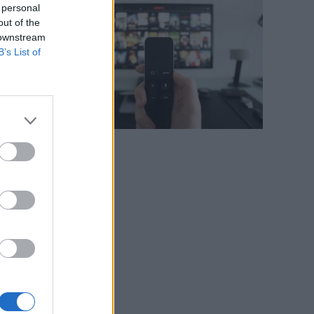
 personal
out of the
 downstream
B’s List of
o
a
n
i
i