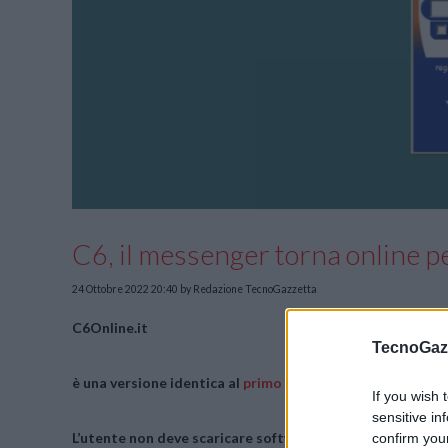
C6, il messenger torna online pe
24 Ottobre 2022 20:40
by Redazione TecnoGazzetta
C6Online.it
TecnoGazz
è una versione identica al
primo client originale di
C6
ma 
If you wish 
sensitive in
L’utente non deve scaricare software o altro, tutto vie
confirm you