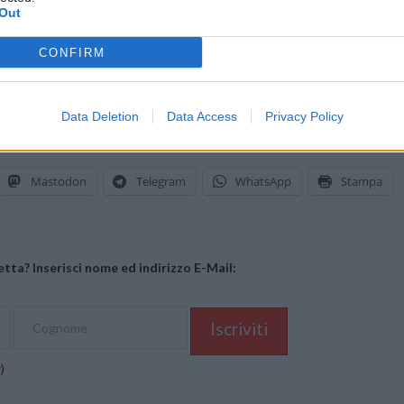
Out
i da casa nostra.
CONFIRM
Data Deletion
Data Access
Privacy Policy
Mastodon
Telegram
WhatsApp
Stampa
tta? Inserisci nome ed indirizzo E-Mail:
y
)