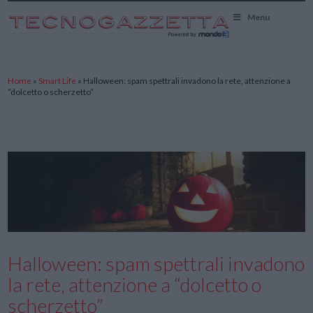
TecnoGazzetta
Menu
Home
»
Smart Life
»
Halloween: spam spettrali invadono la rete, attenzione a
“dolcetto o scherzetto”
Halloween: spam spettrali invadono
la rete, attenzione a “dolcetto o
scherzetto”