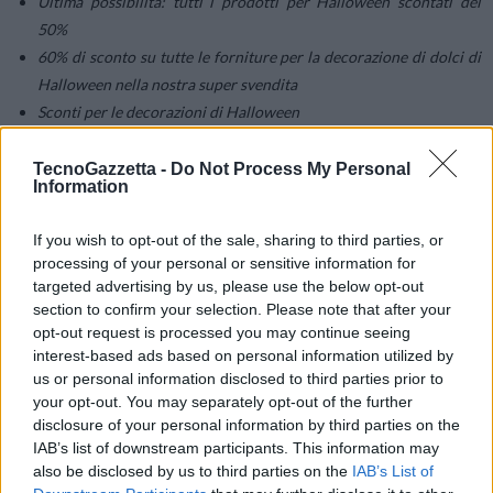
Ultima possibilità: tutti i prodotti per Halloween scontati del
50%
60% di sconto su tutte le forniture per la decorazione di dolci di
Halloween nella nostra super svendita
Sconti per le decorazioni di Halloween
Vendite di Halloween con spedizioni gratis
TecnoGazzetta -
Do Not Process My Personal
Information
La maggior parte dei messaggi di spam è in inglese ma la telemetria di
Bitdefender ha rilevato anche messaggi localizzati in Germania, Italia
If you wish to opt-out of the sale, sharing to third parties, or
e Francia; di seguito alcuni dei temi utilizzati nell’oggetto:
processing of your personal or sensitive information for
targeted advertising by us, please use the below opt-out
section to confirm your selection. Please note that after your
– Partecipa allo speciale di Halloween e vinci 124 lattine di Coca
opt-out request is processed you may continue seeing
Cola
interest-based ads based on personal information utilized by
us or personal information disclosed to third parties prior to
your opt-out. You may separately opt-out of the further
– I giorni di Halloween approfitta delle offerte dal 21 al 31 ottobre
disclosure of your personal information by third parties on the
IAB’s list of downstream participants. This information may
– Vota per Halloween
also be disclosed by us to third parties on the
IAB’s List of