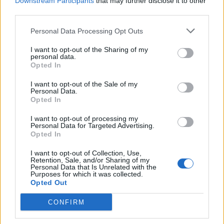
Downstream Participants
that may further disclose it to other
third parties.
– I prodotti Coca Cola per halloween
Personal Data Processing Opt Outs
– Festa di Halloween
I want to opt-out of the Sharing of my
personal data.
Opted In
Occorre sempre prestare attenzione quando si ricevono email di
spam, anche se all’inizio non sembrano pericolose. Nulla è veramente
I want to opt-out of the Sale of my
Personal Data.
gratuito e cadere in queste truffe può avere gravi conseguenze per la
Opted In
privacy, i dati e il portafoglio. L’analisi di un’email con soggetto
I want to opt-out of processing my
“Halloween-Special” ricevuto da utenti in Germania ha dimostrato
Personal Data for Targeted Advertising.
come si trattasse in realtà di una truffa per ingannare i destinatari
Opted In
facendogli credere di essere i fortunati finalisti di un’estrazione di
I want to opt-out of Collection, Use,
prodotti di Coca-Cola organizzata dal dipartimento delle lotterie di
Retention, Sale, and/or Sharing of my
Personal Data that Is Unrelated with the
Berlino.
Purposes for which it was collected.
Opted Out
Un’altra campagna invita i destinatari a ricevere gratuitamente una
CONFIRM
confezione di cioccolato Milka per Halloween del valore di 100 euro.