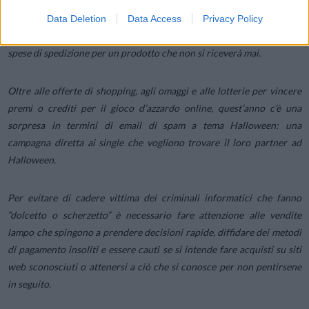
Molte offerte online e omaggi ricevuti tramite email non richieste
Data Deletion
Data Access
Privacy Policy
sono uno stratagemma per rubare i dati finanziari, facendo pagare le
spese di spedizione per un prodotto che non si riceverà mai.
Oltre alle offerte di shopping, agli omaggi e alle lotterie per vincere
premi o crediti per il gioco d’azzardo online, quest’anno c’è una
sorpresa in termini di email di spam a tema Halloween: una
campagna diretta ai single che vogliono trovare il loro partner ad
Halloween.
Per evitare di cadere vittima dei criminali informatici che fanno
“dolcetto o scherzetto” è necessario fare attenzione alle vendite
lampo che spingono a prendere decisioni rapide, diffidare dei metodi
di pagamento insoliti e essere cauti se si intende fare acquisti su siti
web sconosciuti o attenersi a ciò che si conosce per non pentirsene
in seguito.