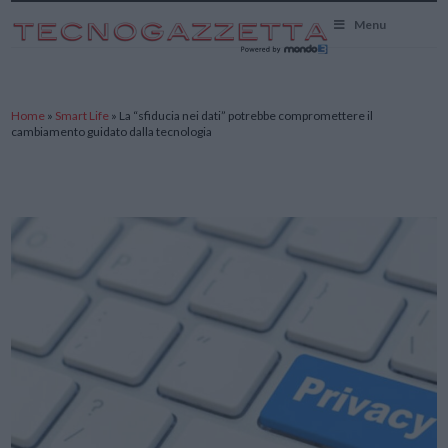
TecnoGazzetta
Menu
Home
»
Smart Life
»
La “sfiducia nei dati” potrebbe compromettere il
cambiamento guidato dalla tecnologia