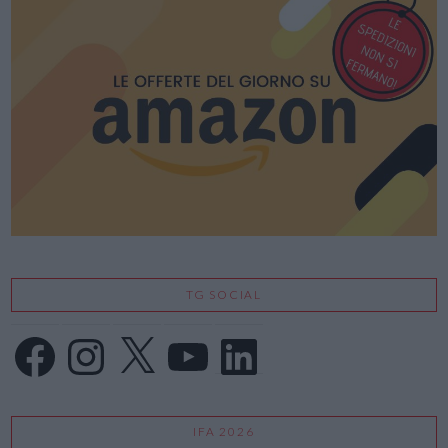
TG SOCIAL
Facebook
Instagram
X
YouTube
LinkedIn
IFA 2026