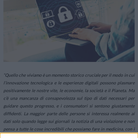
“Quello che viviamo è un momento storico cruciale per il modo in cui
l’innovazione tecnologica e le esperienze digitali possono plasmare
positivamente le nostre vite, le economie, la società e il Pianeta. Ma
c’è una mancanza di consapevolezza sul tipo di dati necessari per
guidare questo progresso, e i consumatori si sentono giustamente
diffidenti. La maggior parte delle persone si interessa realmente ai
dati solo quando legge sui giornali la notizia di una violazione e non
pensa a tutte le cose incredibili che possiamo fare in medicina, con i
veicoli a guida autonoma, nell’intrattenimento mobile, nello