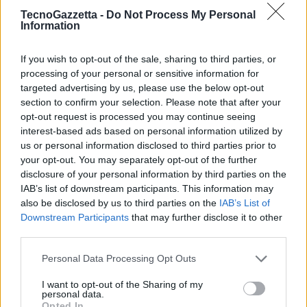
shopping”
, ha commentato
Joe Baguley
, VP & CTO EMEA, VMware.
TecnoGazzetta -
Do Not Process My Personal
Information
“In questo momento, il prezzo percepito del progresso è troppo alto e
i consumatori non sono ancora pienamente d’accordo sulla
If you wish to opt-out of the sale, sharing to third parties, or
condivisione dei dati necessari per alimentare il cambiamento.
processing of your personal or sensitive information for
Affinché i consumatori abbraccino tutto questo, devono sapere cosa
targeted advertising by us, please use the below opt-out
succede ai loro dati – la maggior parte dei quali non è personalmente
section to confirm your selection. Please note that after your
opt-out request is processed you may continue seeing
identificabile – e sentirsi sicuri che vengano gestiti in modo sicuro e
interest-based ads based on personal information utilized by
sensibile”.
us or personal information disclosed to third parties prior to
your opt-out. You may separately opt-out of the further
Allo stato attuale, la sfiducia nei dati sta impedendo lo sviluppo del
disclosure of your personal information by third parties on the
IAB’s list of downstream participants. This information may
pieno potenziale che la tecnologia ha per agire come una forza per il
also be disclosed by us to third parties on the
IAB’s List of
bene. Il sessanta per cento dei consumatori è spaventato o a disagio
Downstream Participants
that may further disclose it to other
nel condividere i propri dati personali per aiutare i governi e le
third parties.
aziende a progettare infrastrutture più intelligenti e più green. Dato
che in Italia scende a un più confortante 49%. E meno di un quinto
Personal Data Processing Opt Outs
(17%), è entusiasta della prospettiva che una “digital shadow”[1] della
I want to opt-out of the Sharing of my
città in cui vive potrebbe migliorare l’efficienza dell’area in cui vive,
personal data.
Opted In