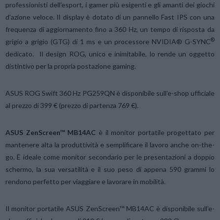
professionisti dell’esport, i gamer più esigenti e gli amanti dei giochi
d’azione veloce. Il display è dotato di un pannello Fast IPS con una
frequenza di aggiornamento fino a 360 Hz, un tempo di risposta da
®
grigio a grigio (GTG) di 1 ms e un processore NVIDIA® G-SYNC
dedicato. Il design ROG, unico e inimitabile, lo rende un oggetto
distintivo per la propria postazione gaming.
ASUS ROG Swift 360 Hz PG259QN è disponibile sull’e-shop ufficiale
al prezzo di 399 € (prezzo di partenza 769 €).
ASUS ZenScreen™ MB14AC
è il monitor portatile progettato per
mantenere alta la produttività e semplificare il lavoro anche on-the-
go. È ideale come monitor secondario per le presentazioni a doppio
schermo, la sua versatilità e il suo peso di appena 590 grammi lo
rendono perfetto per viaggiare e lavorare in mobilità.
Il monitor portatile ASUS ZenScreen™ MB14AC è disponibile sull’e-