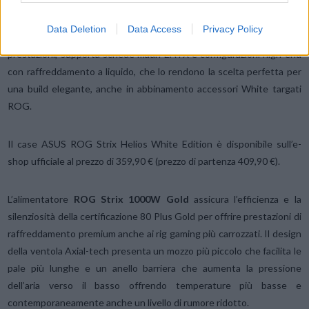
predisposizione per una gestione accurata dei cavi include una cover
multifunzione con supporto della GPU che mantiene l’interno
Data Deletion
Data Access
Privacy Policy
perfettamente ordinato. Progettato per ottenere espandibilità e
prestazioni, supporta schede madri EATX e configurazioni high end
con raffreddamento a liquido, che lo rendono la scelta perfetta per
una build elegante, anche in abbinamento accessori White targati
ROG.
Il case ASUS ROG Strix Helios White Edition è disponibile sull’e-
shop ufficiale al prezzo di 359,90 € (prezzo di partenza 409,90 €).
L’alimentatore
ROG Strix 1000W
Gold
assicura l’efficienza e la
silenziosità della certificazione 80 Plus Gold per offrire prestazioni di
raffreddamento premium anche ai rig gaming più carrozzati. Il design
della ventola Axial-tech presenta un mozzo più piccolo che facilita le
pale più lunghe e un anello barriera che aumenta la pressione
dell’aria verso il basso offrendo temperature più basse e
contemporaneamente anche un livello di rumore ridotto.