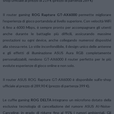
shop ufficiale al prezzo di 219 € (prezzo di partenza 289 €)
Il router gaming
ROG Rapture GT-AX6000
permette migliorare
l’esperienza di gioco portandola al livello superiore. Con velocità WiFi
6 fino a 6000 Mbps, è sempre pronto per accompagnare gli utenti
anche durante le battaglie più difficili, assicurando massime
prestazioni su ogni device, anche collegando numerosi dispositivi
alla stessa rete. Lo stile inconfondibile, il design unico delle antenne
e gli effetti di illuminazione ASUS Aura RGB completamente
personalizzabili, rendono GT-AX6000 il router perfetto per le più
evolute esperienze di gioco online e non solo.
Il router ASUS ROG Rapture GT-AX6000 è disponibile sull’e-shop
ufficiale al prezzo di 289,90 € (prezzo di partenza 399 €).
Le cuffie gaming
ROG DELTA
integrano un microfono dotato della
esclusiva tecnologia di cancellazione del rumore ASUS AI-Noise-
Canceling, in grado di ridurre fino al 95% i rumori ambientali. Gli