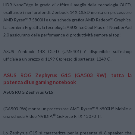
HDR NanoEdge in grado di offrire il meglio della tecnologia OLED,
esaltando i neri profondi. Zenbook 14X OLED monta un processore
AMD Ryzen™ 7 5800H e una scheda grafica AMD Radeon™ Graphics.
La cerniera ErgoLift, la tecnologia ASUS IceCool Plus e il NumberPad
2.0 assicurano delle performance di produttività sempre al top!
ASUS Zenbook 14X OLED (UM5401) è disponibile sull’eshop
ufficiale a un prezzo di 1199 € (prezzo di partenza: 1249 €).
ASUS ROG Zephyrus G15 (GA503 RW): tutta la
potenza di un gaming notebook
ASUS ROG Zephyrus G15
(GA503 RW) monta un processore AMD Ryzen™ 9 6900HS Mobile e
®
una scheda Video NVIDIA
GeForce RTX™ 3070 Ti.
Lo Zephyrus G15 si caratterizza per la presenza di 6 speaker che