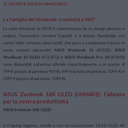
LE OFFERTE ASUS SU AMAZON.IT
La famiglia dei Vivobook: creatività a 360°
La serie Vivobook di ASUS è caratterizzata da un design giovane e
audace, l’innovativa cerniera ErgoLift e il display NanoEdge con
cornici dello schermo ultra-sottili, che aiuta a completare il lavoro in
modo sempre piacevole!
ASUS Vivobook 15
(X1502),
ASUS
VivoBook 15 OLED
(K513EQ) e
ASUS VivoBook Pro 14
(K3400)
sono disponibili sull’eshop ufficiale rispettivamente a un prezzo di
799 € (prezzo di partenza 919 €), 899 € (prezzo di partenza: 1099 €) e
1099 € (prezzo di partenza: 1389 €).
ASUS Zenbook 14X OLED (UM5401): l’alleato
per la vostra produttività
ASUS Zenbook 14X OLED
è il laptop leggero, sottile e con un touchscreen 16:10 OLED 4K