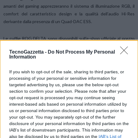
amanti del gaming apprezzeranno il sistema di illuminazione RGB, il
comfort del caratteristico design e la qualità dell’audio Hi-Res
derivante dalla presenza di un Quad-DAC ESS.
Le cuffie ROG DELTA sono disponibili sull’e-shop ufficiale al prezzo
di 119,99 € (prezzo di partenza 199,99 €).
TecnoGazzetta -
Do Not Process My Personal
Information
Gli auricolari
ROG CETRA
sono perfetti per gli appassionati di
gaming alla ricerca di una soluzione adatta anche alla mobilità. Sono
If you wish to opt-out of the sale, sharing to third parties, or
dotate della tecnologia Active Noise Cancellation che elimina ogni
processing of your personal or sensitive information for
targeted advertising by us, please use the below opt-out
rumore esterno per offrire esperienze di gioco coinvolgenti,
section to confirm your selection. Please note that after your
ovunque. Il loro design ergonomico assicura inoltre una vestibilità
opt-out request is processed you may continue seeing
sempre perfetta, sicura e confortevole.
interest-based ads based on personal information utilized by
us or personal information disclosed to third parties prior to
your opt-out. You may separately opt-out of the further
Gli auricolari ASUS ROG CETRA sono disponibili sull’e-shop ufficiale
disclosure of your personal information by third parties on the
al prezzo di 59,99€ (prezzo di partenza 109,99 €).
IAB’s list of downstream participants. This information may
also be disclosed by us to third parties on the
IAB’s List of