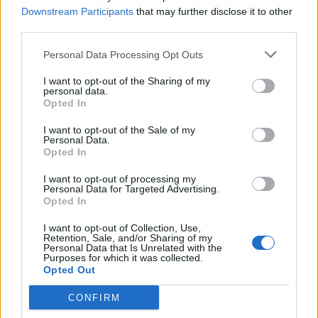
Downstream Participants
that may further disclose it to other
ROG GLADIUS III WL
è dotato di un sensore ottico da 19.000 DPI e
third parties.
400 ips che, grazie anche alla frequenza di polling di 1000 Hz,
assicura precisione e velocità senza nessun ritardo. La sua tripla
Personal Data Processing Opt Outs
possibilità di connessione – cavo USB, Wi-Fi o Bluetooth – offre
I want to opt-out of the Sharing of my
assoluta compatibilità con ogni dispositivo ed accontenta ogni
personal data.
preferenza. L’esclusivo design Push-Fit Switch Socket II consente di
Opted In
cambiare a caldo switch meccanici e ottici per una totale
I want to opt-out of the Sale of my
personalizzazione e prolungare la durata nel tempo. I pulsanti con
Personal Data.
Opted In
meccanismo pivoted, inoltre, offrono una risposta rapida e precisa ai
click migliorando il tuo gameplay e il feeling con il mouse
I want to opt-out of processing my
Personal Data for Targeted Advertising.
Opted In
Il mouse ASUS ROG GLADIUS II WL è disponibile sull’e-shop
I want to opt-out of Collection, Use,
ufficiale al prezzo di 69,99€ (prezzo di partenza 109,99 €)
Retention, Sale, and/or Sharing of my
Personal Data that Is Unrelated with the
Purposes for which it was collected.
ROG Strix Helios White Edition
è un sontuoso case gaming mid-
Opted Out
tower premium con pannelli in vetro temperato, raffinato telaio in
CONFIRM
alluminio e illuminazione RGB integrata sul pannello anteriore. La