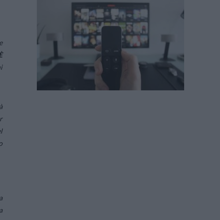
e
È
i
à
r
l
o
a
a