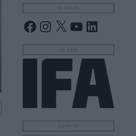
TG SOCIAL
Facebook
Instagram
X
YouTube
LinkedIn
IFA 2026
GUIDA TV