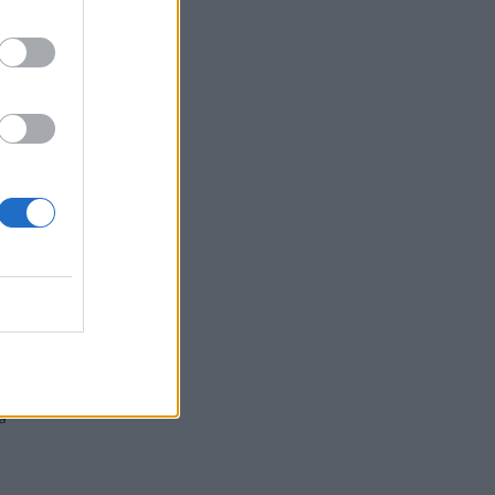
d
n
i
i
o
a
l
i
i
a