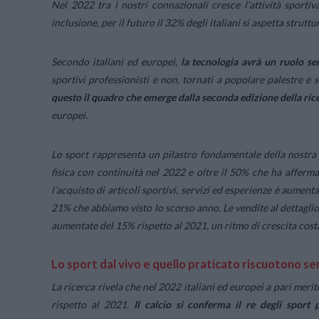
Nel 2022 tra i nostri connazionali cresce l’attività sportiv
inclusione, per il futuro il 32% degli italiani si aspetta strutt
Secondo italiani ed europei,
la tecnologia avrà un ruolo s
sportivi professionisti e non, tornati a popolare palestre e
questo il quadro che emerge dalla seconda edizione della ri
europei.
Lo sport rappresenta un pilastro fondamentale della nostra so
fisica con continuità nel 2022 e oltre il 50% che ha afferma
l’acquisto di articoli sportivi, servizi ed esperienze è aument
21% che abbiamo visto lo scorso anno. Le vendite al dettaglio d
aumentate del 15% rispetto al 2021, un ritmo di crescita cost
Lo sport dal vivo e quello praticato riscuotono s
La ricerca rivela che nel 2022 italiani ed europei a pari merit
rispetto al 2021.
Il calcio si conferma il re degli sport pe