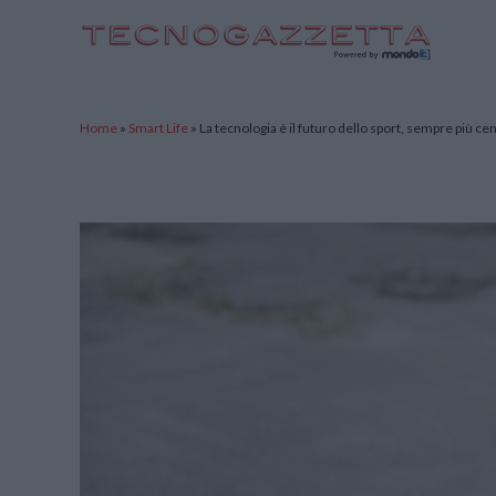
TecnoGazzetta
Home
»
Smart Life
»
La tecnologia è il futuro dello sport, sempre più centr