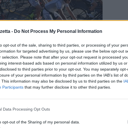
etta -
Do Not Process My Personal Information
to opt-out of the sale, sharing to third parties, or processing of your per
ver svolto più attività sportiva nel 2022 rispetto allo scorso anno. Gli spor
formation for targeted advertising by us, please use the below opt-out s
smo e, infine, il
ciclismo
.
r selection. Please note that after your opt-out request is processed y
eing interest-based ads based on personal information utilized by us or
disclosed to third parties prior to your opt-out. You may separately opt-
gate alla pandemia, il 2022 ha visto un ritorno massivo nelle palestre e ne
losure of your personal information by third parties on the IAB’s list of
nfatti preferito pagare un abbonamento per allenarsi in palestra piuttost
. This information may also be disclosed by us to third parties on the
IA
Participants
that may further disclose it to other third parties.
lo sport sembra spingersi anche nella volontà di intraprendere un maggio
l Data Processing Opt Outs
esidera organizzare viaggi all’insegna dello sport invernale come sci 
nte soddisfatta grazie al calendario degli eventi sportivi che ha appen
o opt-out of the Sharing of my personal data.
ione della competizione ‘
World Cup Races’
a
Kitzbühel
, sponsorizzata d