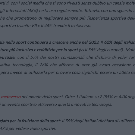
rtivi, con i social media che si sono rivelati senza dubbio un canale molt
egli intervistati (48%) ne fa uso regolarmente. Tuttavia, con uno sguardo a
iche che promettono di migliorare sempre più l’esperienza sportiva dell
 sportivo tramite VR e il 44% tramite il metaverso.
ogia nello sport continuerà a crescere anche nel 2023
. Il
62% degli italian
uturo più inclusivo e redditizio per lo sport
(vs il 56% degli europei). Molt
virtuale
, con il 57% dei nostri connazionali che dichiara di voler far
vativa tecnologia, il 26% che afferma di aver già avuto occasione d
era invece di utilizzarla per provare cosa significhi essere un atleta ne
metaverso
nel mondo dello sport. Oltre 1 italiano su 2 (55% vs 44% degl
 di un evento sportivo attraverso questa innovativa tecnologia.
giato per la fruizione dello sport
: il 59% degli italiani dichiara di utilizzarl
 47% per vedere video sportivi.