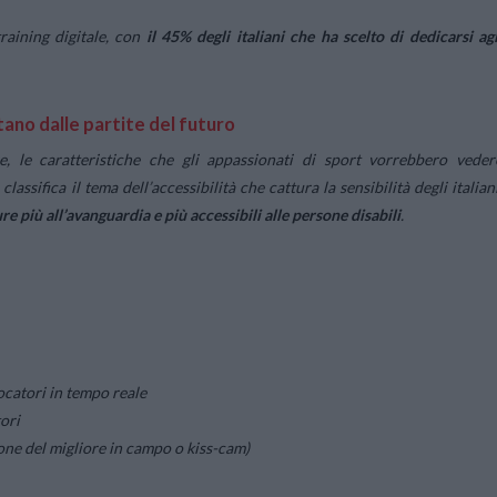
raining digitale, con
il 45% degli italiani che ha scelto di dedicarsi agl
tano dalle partite del futuro
e, le caratteristiche che gli appassionati di sport vorrebbero veder
ssifica il tema dell’accessibilità che cattura la sensibilità degli italiani
re più all’avanguardia e più accessibili alle persone disabili
.
ocatori in tempo reale
ori
ione del migliore in campo o kiss-cam)