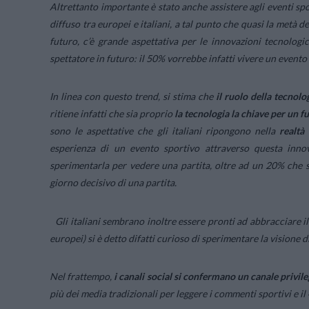
Altrettanto importante è stato anche assistere agli eventi spo
diffuso tra europei e italiani, a tal punto che quasi la metà d
futuro, c’è grande aspettativa per le innovazioni tecnolog
spettatore in futuro: il 50% vorrebbe infatti vivere un evento
In linea con questo trend, si stima che
il ruolo della tecnol
ritiene infatti che sia proprio
la tecnologia la chiave per un f
sono le aspettative che gli italiani ripongono nella
realtà 
esperienza di un evento sportivo attraverso questa inno
sperimentarla per vedere una partita, oltre ad un 20% che sp
giorno decisivo di una partita.
Gli italiani sembrano inoltre essere pronti ad abbracciare il
europei) si è detto difatti curioso di sperimentare la visione
Nel frattempo,
i canali social si confermano un canale privile
più dei media tradizionali per leggere i commenti sportivi e il